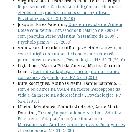
Virgílio Amaral, Francisco Peixoto, Felice Carugati,
Representações Sociais da inteligência: estrutura e
efeitos de algumas variáveis sociocognitivas
,
Psychologica: N.º 52-I (2010)
Joaquim Pires Valentim,
Uma entrevista de Willem
Doise com Xenia Chryssochoou (Março de 2009) e
com Joaquim Pires Valentim (Setembro de 2009)
,
Psychologica: N.º 51 (2009)
Vnia Amaral, Paula Castilho, José Pinto Gouveia,
A
contribuição do auto-criticismo e da ruminação
para o afecto negativo
,
Psychologica: N.º 52-II (2010)
Lígia Lima, Marina Prista Guerra, Marina Serra de
Lemos,
Perfis de adaptação psicológica na criança
com asma
,
Psychologica: N.º 52-I (2010)
Rute Rodrigues, Abílio Oliveira, Daniel Sampaio,
O
som e os outros na vida e na morte: Percepções da
vida e da morte na adolescência
,
Psychologica: N.º
52-I (2010)
Marina Mendonça, Cláudia Andrade, Anne Marie
Fontaine,
Transição para a Idade Adulta e Adultez
Emergente: Adaptação do Questionário de
Marcadores da Adultez junto de Jovens Portugueses
,
Psychologica: N.º 51 (2009)