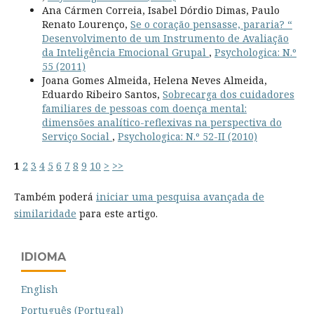
Ana Cármen Correia, Isabel Dórdio Dimas, Paulo
Renato Lourenço,
Se o coração pensasse, pararia? “
Desenvolvimento de um Instrumento de Avaliação
da Inteligência Emocional Grupal
,
Psychologica: N.º
55 (2011)
Joana Gomes Almeida, Helena Neves Almeida,
Eduardo Ribeiro Santos,
Sobrecarga dos cuidadores
familiares de pessoas com doença mental:
dimensões analítico-reflexivas na perspectiva do
Serviço Social
,
Psychologica: N.º 52-II (2010)
1
2
3
4
5
6
7
8
9
10
>
>>
Também poderá
iniciar uma pesquisa avançada de
similaridade
para este artigo.
IDIOMA
English
Português (Portugal)