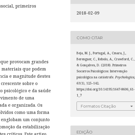
ssocial, primeiros
2018-02-09
COMO CITAR
Beja, M. J., Portugal, A., Cmara, J.,
Berenguer, C., Rebolo, A., Crawford, C.,
s que provocam grandes
& Gonçalves, D. (2018). Primeiros
u materiais que podem
Socorros Psicológicos: Intervenção
ência e magnitude destes
psicológica na catástrofe.
Psychologica
 crescente sobre o
61
(1), 125–142.
https://doi.org/10.14195/1647-8606_61-
 psicológico e da saúde
1_7
olvimento de uma
ada e organizada. Os
Formatos Citação
volvidos como uma forma
 e englobam um conjunto
romoção da estabilização
EDIÇÃO
s críticos. Este artigo