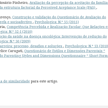
 Rosário Pinheiro,
Avaliação da percepção da aceitação da família
da estrutura factorial da Perceived Aceptance Scale (PAS)
,
ourenço,
Construção e validação do Questionário de Avaliação do
efa e socioafectivo
,
Psychologica: N.º 55 (2011)
aria,
Competência Percebida e Realização Escolar: Que Relações 
gica: N.º 52-I (2010)
ção da saúde na doença oncológica: Intervenção de redução do
gica: N.º 50 (2009)
arreira: processo, desafios e soluções
,
Psychologica: N.º 53 (2010
elice Carugati,
Questionário de Estilos e Dimensões Parentais “
do Parenting Styles and Dimensions Questionnaire “ Short For
a de similaridade
para este artigo.