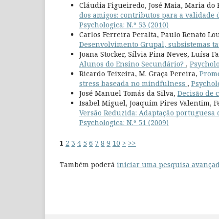
Cláudia Figueiredo, José Maia, Maria do
dos amigos: contributos para a validade 
Psychologica: N.º 53 (2010)
Carlos Ferreira Peralta, Paulo Renato L
Desenvolvimento Grupal, subsistemas tar
Joana Stocker, Sílvia Pina Neves, Luísa F
Alunos do Ensino Secundário?
,
Psycholo
Ricardo Teixeira, M. Graça Pereira,
Promo
stress baseada no mindfulness
,
Psycholo
José Manuel Tomás da Silva,
Decisão de c
Isabel Miguel, Joaquim Pires Valentim, F
Versão Reduzida: Adaptação portuguesa 
Psychologica: N.º 51 (2009)
1
2
3
4
5
6
7
8
9
10
>
>>
Também poderá
iniciar uma pesquisa avançad