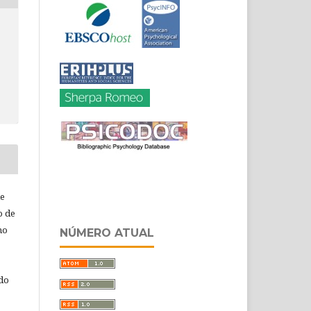
de
o de
ho
NÚMERO ATUAL
 do