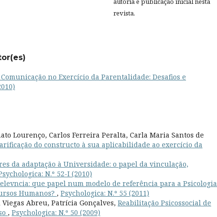
autoria e publicação inicial nesta
revista.
tor(es)
 Comunicação no Exercício da Parentalidade: Desafios e
2010)
to Lourenço, Carlos Ferreira Peralta, Carla Maria Santos de
arificação do constructo à sua aplicabilidade ao exercício da
res da adaptação à Universidade: o papel da vinculação,
Psychologica: N.º 52-I (2010)
Relevncia: que papel num modelo de referência para a Psicologia
ecursos Humanos?
,
Psychologica: N.º 55 (2011)
 Viegas Abreu, Patrícia Gonçalves,
Reabilitação Psicossocial de
aso
,
Psychologica: N.º 50 (2009)