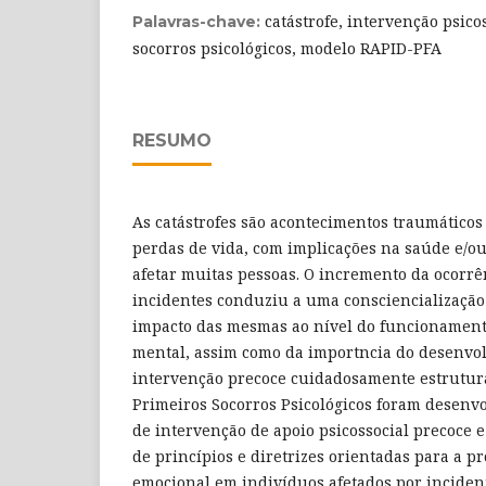
catástrofe, intervenção psico
Palavras-chave:
socorros psicológicos, modelo RAPID-PFA
RESUMO
As catástrofes são acontecimentos traumático
perdas de vida, com implicações na saúde e/o
afetar muitas pessoas. O incremento da ocorr
incidentes conduziu a uma consciencialização
impacto das mesmas ao nível do funcionamento
mental, assim como da importncia do desenv
intervenção precoce cuidadosamente estrutur
Primeiros Socorros Psicológicos foram desen
de intervenção de apoio psicossocial precoce
de princípios e diretrizes orientadas para a p
emocional em indivíduos afetados por incidente