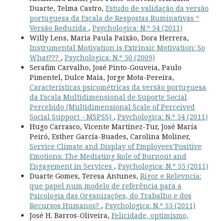
Duarte, Telma Castro,
Estudo de validação da versão
portuguesa da Escala de Respostas Ruminativas “
Versão Reduzida
,
Psychologica: N.º 54 (2011)
Willy Lens, Maria Paula Paixão, Dora Herrera,
Instrumental Motivation is Extrinsic Motivation: So
What???
,
Psychologica: N.º 50 (2009)
Serafim Carvalho, José Pinto-Gouveia, Paulo
Pimentel, Dulce Maia, Jorge Mota-Pereira,
Características psicométricas da versão portuguesa
da Escala Multidimensional de Suporte Social
Percebido (Multidimensional Scale of Perceived
Social Support - MSPSS)
,
Psychologica: N.º 54 (2011)
Hugo Carrasco, Vicente Martínez-Tur, José María
Peiró, Esther García-Buades, Carolina Moliner,
Service Climate and Display of Employees’Positive
Emotions: The Mediating Role of Burnout and
Engagement in Services
,
Psychologica: N.º 55 (2011)
Duarte Gomes, Teresa Antunes,
Rigor e Relevncia:
que papel num modelo de referência para a
Psicologia das Organizações, do Trabalho e dos
Recursos Humanos?
,
Psychologica: N.º 55 (2011)
José H. Barros-Oliveira,
Felicidade, optimismo,