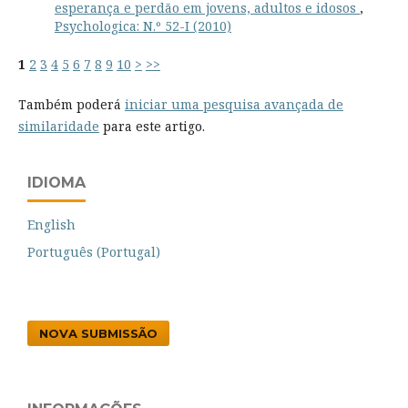
esperança e perdão em jovens, adultos e idosos
,
Psychologica: N.º 52-I (2010)
1
2
3
4
5
6
7
8
9
10
>
>>
Também poderá
iniciar uma pesquisa avançada de
similaridade
para este artigo.
IDIOMA
English
Português (Portugal)
NOVA SUBMISSÃO