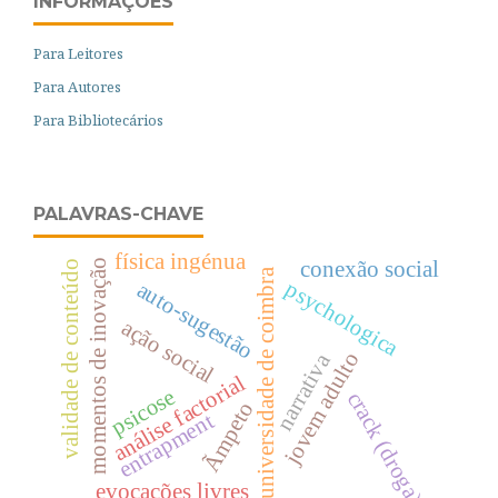
INFORMAÇÕES
Para Leitores
Para Autores
Para Bibliotecários
PALAVRAS-CHAVE
física ingénua
conexão social
momentos de inovação
validade de conteúdo
universidade de coimbra
psychologica
auto-sugestão
ação social
jovem adulto
narrativa
análise factorial
psicose
crack (droga)
Ãmpeto
entrapment
evocações livres