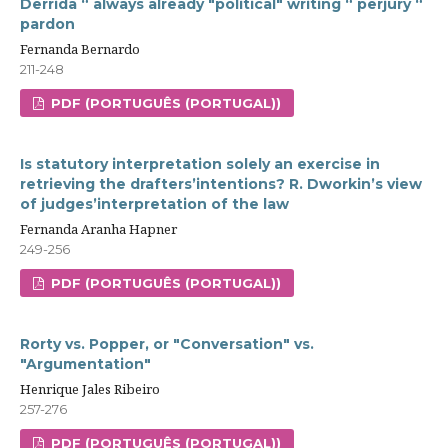
Derrida “ always already "political" writing “ perjury “
pardon
Fernanda Bernardo
211-248
PDF (PORTUGUÊS (PORTUGAL))
Is statutory interpretation solely an exercise in
retrieving the drafters’intentions? R. Dworkin’s view
of judges’interpretation of the law
Fernanda Aranha Hapner
249-256
PDF (PORTUGUÊS (PORTUGAL))
Rorty vs. Popper, or "Conversation" vs.
"Argumentation"
Henrique Jales Ribeiro
257-276
PDF (PORTUGUÊS (PORTUGAL))