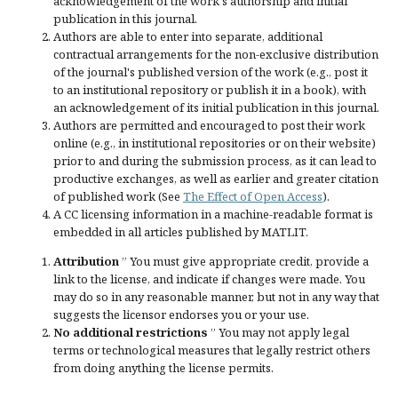
acknowledgement of the work's authorship and initial
publication in this journal.
Authors are able to enter into separate, additional
contractual arrangements for the non-exclusive distribution
of the journal's published version of the work (e.g., post it
to an institutional repository or publish it in a book), with
an acknowledgement of its initial publication in this journal.
Authors are permitted and encouraged to post their work
online (e.g., in institutional repositories or on their website)
prior to and during the submission process, as it can lead to
productive exchanges, as well as earlier and greater citation
of published work (See
The Effect of Open Access
).
A CC licensing information in a machine-readable format is
embedded in all articles published by MATLIT.
Attribution
” You must give
appropriate credit
, provide a
link to the license, and
indicate if changes were made
. You
may do so in any reasonable manner, but not in any way that
suggests the licensor endorses you or your use.
No additional restrictions
” You may not apply legal
terms or
technological measures
that legally restrict others
from doing anything the license permits.