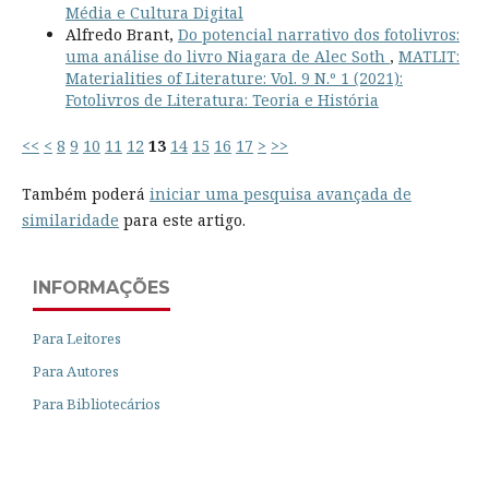
Média e Cultura Digital
Alfredo Brant,
Do potencial narrativo dos fotolivros:
uma análise do livro Niagara de Alec Soth
,
MATLIT:
Materialities of Literature: Vol. 9 N.º 1 (2021):
Fotolivros de Literatura: Teoria e História
<<
<
8
9
10
11
12
13
14
15
16
17
>
>>
Também poderá
iniciar uma pesquisa avançada de
similaridade
para este artigo.
INFORMAÇÕES
Para Leitores
Para Autores
Para Bibliotecários