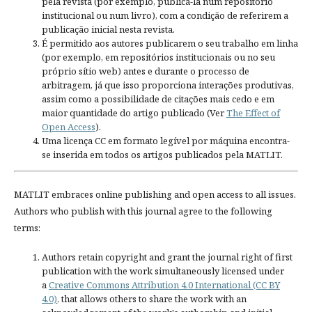
pela revista (por exemplo, publicá-la num repositório
institucional ou num livro), com a condição de referirem a
publicação inicial nesta revista.
É permitido aos autores publicarem o seu trabalho em linha
(por exemplo, em repositórios institucionais ou no seu
próprio sítio web) antes e durante o processo de
arbitragem, já que isso proporciona interações produtivas,
assim como a possibilidade de citações mais cedo e em
maior quantidade do artigo publicado (Ver
The Effect of
Open Access
).
Uma licença CC em formato legível por máquina encontra-
se inserida em todos os artigos publicados pela MATLIT.
MATLIT embraces online publishing and open access to all issues.
Authors who publish with this journal agree to the following
terms:
Authors retain copyright and grant the journal right of first
publication with the work simultaneously licensed under
a
Creative Commons Attribution 4.0 International (CC BY
4.0)
, that allows others to share the work with an