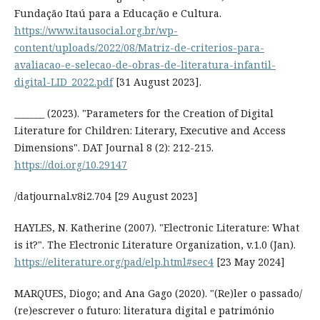
Fundação Itaú para a Educação e Cultura.
https://www.itausocial.org.br/wp-
content/uploads/2022/08/Matriz-de-criterios-para-
avaliacao-e-selecao-de-obras-de-literatura-infantil-
digital-LID_2022.pdf
[31 August 2023].
_______ (2023). "Parameters for the Creation of Digital
Literature for Children: Literary, Executive and Access
Dimensions". DAT Journal 8 (2): 212-215.
https://doi.org/10.29147
/datjournal.v8i2.704 [29 August 2023]
HAYLES, N. Katherine (2007). "Electronic Literature: What
is it?". The Electronic Literature Organization, v.1.0 (Jan).
https://eliterature.org/pad/elp.html#sec4
[23 May 2024]
MARQUES, Diogo; and Ana Gago (2020). "(Re)ler o passado/
(re)escrever o futuro: literatura digital e património