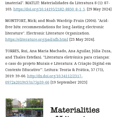
imaterial". MATLIT: Materialidades da Literatura 8 (1): 87-
103.
https://doi.org/10.14195/2182-8830_8-1_5
. [29 May 2024]
MONTFORT, Nick; and Noah Wardrip-Fruin (2004). "Acid-
free bits: recommendations for long-lasting electronic
literature". Electronic Literature Organization.
https://eliterature.org/pad/afb.html
[23 May 2024].
TORRES, Rui, Ana Maria Machado, Ana Aguilar, Júlia Zuza,
and Thales Estefani. "Literatura eletrónica para crianças:
o caso do projeto Murais e Literatura: A Criação Digital em
Contexto Educativo’". Leitura: Teoria & Prática, 37 (75),
2019: 39-66.
http://dx.doi.org/10.34112/2317-
0972a2019v37n75p39-66
[19 September 2023]