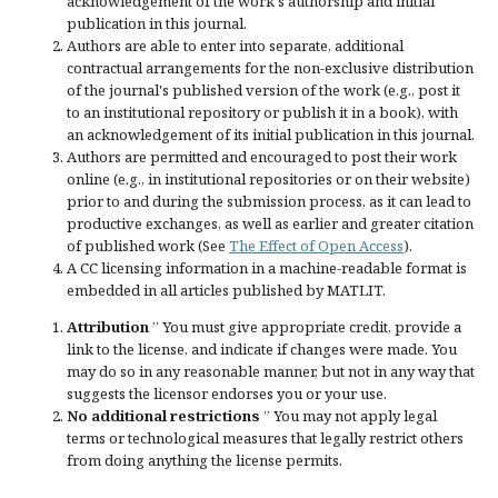
acknowledgement of the work's authorship and initial
publication in this journal.
Authors are able to enter into separate, additional
contractual arrangements for the non-exclusive distribution
of the journal's published version of the work (e.g., post it
to an institutional repository or publish it in a book), with
an acknowledgement of its initial publication in this journal.
Authors are permitted and encouraged to post their work
online (e.g., in institutional repositories or on their website)
prior to and during the submission process, as it can lead to
productive exchanges, as well as earlier and greater citation
of published work (See
The Effect of Open Access
).
A CC licensing information in a machine-readable format is
embedded in all articles published by MATLIT.
Attribution
” You must give
appropriate credit
, provide a
link to the license, and
indicate if changes were made
. You
may do so in any reasonable manner, but not in any way that
suggests the licensor endorses you or your use.
No additional restrictions
” You may not apply legal
terms or
technological measures
that legally restrict others
from doing anything the license permits.