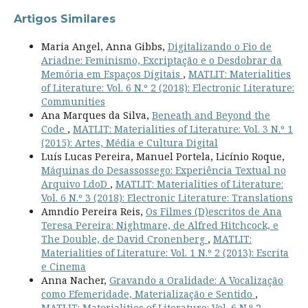
Artigos Similares
Maria Angel, Anna Gibbs,
Digitalizando o Fio de
Ariadne: Feminismo, Excriptação e o Desdobrar da
Memória em Espaços Digitais
,
MATLIT: Materialities
of Literature: Vol. 6 N.º 2 (2018): Electronic Literature:
Communities
Ana Marques da Silva,
Beneath and Beyond the
Code
,
MATLIT: Materialities of Literature: Vol. 3 N.º 1
(2015): Artes, Média e Cultura Digital
Luís Lucas Pereira, Manuel Portela, Licínio Roque,
Máquinas do Desassossego: Experiência Textual no
Arquivo LdoD
,
MATLIT: Materialities of Literature:
Vol. 6 N.º 3 (2018): Electronic Literature: Translations
Amndio Pereira Reis,
Os Filmes (D)escritos de Ana
Teresa Pereira: Nightmare, de Alfred Hitchcock, e
The Double, de David Cronenberg
,
MATLIT:
Materialities of Literature: Vol. 1 N.º 2 (2013): Escrita
e Cinema
Anna Nacher,
Gravando a Oralidade: A Vocalização
como Efemeridade, Materialização e Sentido
,
MATLIT: Materialities of Literature: Vol. 6 N.º 2