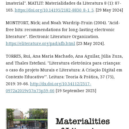
imaterial". MATLIT: Materialidades da Literatura 8 (1): 87-
103.
https://doi.org/10.14195/2182-8830_8-1_5
. [29 May 2024]
MONTFORT, Nick; and Noah Wardrip-Fruin (2004). "Acid-
free bits: recommendations for long-lasting electronic
literature". Electronic Literature Organization.
https://eliterature.org/pad/afb.html
[23 May 2024].
TORRES, Rui, Ana Maria Machado, Ana Aguilar, Júlia Zuza,
and Thales Estefani. "Literatura eletrónica para crianças:
o caso do projeto Murais e Literatura: A Criação Digital em
Contexto Educativo’". Leitura: Teoria & Prática, 37 (75),
2019: 39-66.
http://dx.doi.org/10.34112/2317-
0972a2019v37n75p39-66
[19 September 2023]