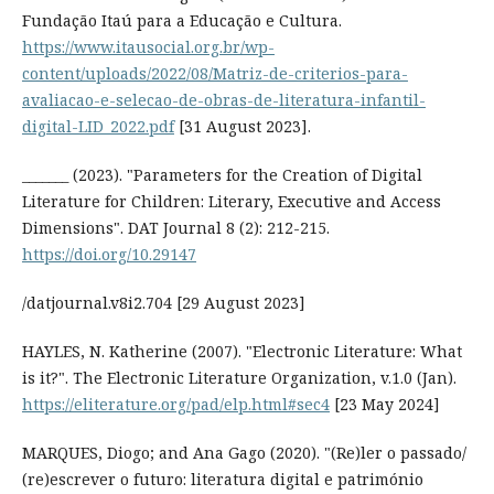
Fundação Itaú para a Educação e Cultura.
https://www.itausocial.org.br/wp-
content/uploads/2022/08/Matriz-de-criterios-para-
avaliacao-e-selecao-de-obras-de-literatura-infantil-
digital-LID_2022.pdf
[31 August 2023].
_______ (2023). "Parameters for the Creation of Digital
Literature for Children: Literary, Executive and Access
Dimensions". DAT Journal 8 (2): 212-215.
https://doi.org/10.29147
/datjournal.v8i2.704 [29 August 2023]
HAYLES, N. Katherine (2007). "Electronic Literature: What
is it?". The Electronic Literature Organization, v.1.0 (Jan).
https://eliterature.org/pad/elp.html#sec4
[23 May 2024]
MARQUES, Diogo; and Ana Gago (2020). "(Re)ler o passado/
(re)escrever o futuro: literatura digital e património