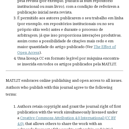
pela revista (por exemplo, publicá-la num repositório
institucional ou num livro), com a condição de referirem a
publicação inicial nesta revista.
É permitido aos autores publicarem o seu trabalho em linha
(por exemplo, em repositórios institucionais ou no seu
próprio sítio web) antes e durante o processo de
arbitragem, já que isso proporciona interações produtivas,
assim como a possibilidade de citações mais cedo e em
maior quantidade do artigo publicado (Ver
The Effect of
Open Access
).
Uma licença CC em formato legível por máquina encontra-
se inserida em todos os artigos publicados pela MATLIT.
MATLIT embraces online publishing and open access to all issues.
Authors who publish with this journal agree to the following
terms:
Authors retain copyright and grant the journal right of first
publication with the work simultaneously licensed under
a
Creative Commons Attribution 4.0 International (CC BY
4.0)
, that allows others to share the work with an