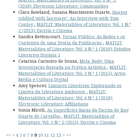
(2018): Electronic Literature: Communities
Clara Rowland, Susana Nascimento Duarte,
Images
riddled with language’: An Interview with Tom
Conley
,
MATLIT: Materialities of Literature: Vol. 1 N.º
2 (2013): Escrita e Cinema
Sandra Bettencourt,
Tornar Público: As Redes e os
Contextos de uma Teoria da Publicação
,
MATLIT:
Materialities of Literature: Vol. 4 N.º 1 (2016): Estudos
Literários Digitais 1
Catarina Carneiro de Sousa,
Meta_Body: Uma
Investigação Baseada na Prática Artística
,
MATLIT:
Materialities of Literature: Vol. 3 N.º 1 (2015): Artes,
Média e Cultura Digital
Amy Spencer,
Limiares Literários: Explorando os
Limites da Literatura Ambiente
,
MATLIT:
Materialities of Literature: Vol. 6 N.º 1 (2018):
Electronic Literature: Affiliations
Sonia Miceli,
As Superfícies Raras da Escrita de Ruy
Duarte de Carvalho
,
MATLIT: Materialities of
Literature: Vol. 1 N.º 2 (2013): Escrita e Cinema
<<
<
4
5
6
7
8
9
10
11
12
13
>
>>