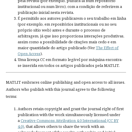
pela revista (por exemplo, publicá-la num repositório
institucional ou num livro), com a condição de referirem a
publicação inicial nesta revista.
É permitido aos autores publicarem o seu trabalho em linha
(por exemplo, em repositórios institucionais ou no seu
próprio sítio web) antes e durante o processo de
arbitragem, já que isso proporciona interações produtivas,
assim como a possibilidade de citações mais cedo e em
maior quantidade do artigo publicado (Ver
The Effect of
Open Access
).
Uma licença CC em formato legível por máquina encontra-
se inserida em todos os artigos publicados pela MATLIT.
MATLIT embraces online publishing and open access to all issues.
Authors who publish with this journal agree to the following
terms:
Authors retain copyright and grant the journal right of first
publication with the work simultaneously licensed under
a
Creative Commons Attribution 4.0 International (CC BY
4.0)
, that allows others to share the work with an