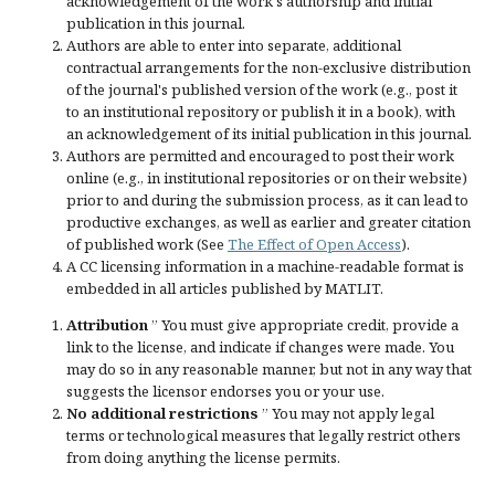
acknowledgement of the work's authorship and initial
publication in this journal.
Authors are able to enter into separate, additional
contractual arrangements for the non-exclusive distribution
of the journal's published version of the work (e.g., post it
to an institutional repository or publish it in a book), with
an acknowledgement of its initial publication in this journal.
Authors are permitted and encouraged to post their work
online (e.g., in institutional repositories or on their website)
prior to and during the submission process, as it can lead to
productive exchanges, as well as earlier and greater citation
of published work (See
The Effect of Open Access
).
A CC licensing information in a machine-readable format is
embedded in all articles published by MATLIT.
Attribution
” You must give
appropriate credit
, provide a
link to the license, and
indicate if changes were made
. You
may do so in any reasonable manner, but not in any way that
suggests the licensor endorses you or your use.
No additional restrictions
” You may not apply legal
terms or
technological measures
that legally restrict others
from doing anything the license permits.