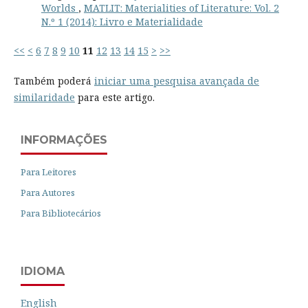
Worlds
,
MATLIT: Materialities of Literature: Vol. 2
N.º 1 (2014): Livro e Materialidade
<<
<
6
7
8
9
10
11
12
13
14
15
>
>>
Também poderá
iniciar uma pesquisa avançada de
similaridade
para este artigo.
INFORMAÇÕES
Para Leitores
Para Autores
Para Bibliotecários
IDIOMA
English