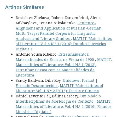
Artigos Similares
Desislava Zhekova, Robert Zangenfeind, Alena
Mikhaylova, Tetiana Nikolaienko,
Sentence-
Alignment and Application of Russian-German
Multi-Target Parallel Corpora for Linguistic
Analysis and Literary Studies
,
MATLIT: Materialities
of Literature: Vol. 4 N.º 1 (2016): Estudos Literários
Digitais 1
António Sousa Ribeiro,
Estranhamentos:
Materialidades da Escrita na Viena de 1900
,
MATLIT:
Materialities of Literature: Vol. 1 N.º 1 (2013):
Estranhar Pessoa com as Materialidades da
Literatura
Sandy Baldwin, Dibs Roy,
Unknown Format |
Formato Desconhecido
,
MATLIT: Materialities of
Literature: Vol. 1 N.º 2 (2013): Escrita e Cinema
Dániel Levente Pál, Bálint Daróczy,
Um Modelo
Interdisciplinar de Morfologia de Contexto
,
MATLIT:
Materialities of Literature: Vol. 4 N.º 2 (2016): Estudos
Literários Digitais 2
Manuel Portela,
New Media as Software
,
MATLIT: