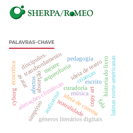
PALAVRAS-CHAVE
transbordamento
discípulos.
pedagogia
latinas norte-americanas
historia do livro
ideia de teatro
mestre
ecocrítica
arqueofonia
crianças
absorção
avatar
afectos
escrito
alterações climáticas
curadoria
copy art
cyborg
audiotour
música
ideia de cinema
teatralidade
fala
simpósio
géneros literários digitais