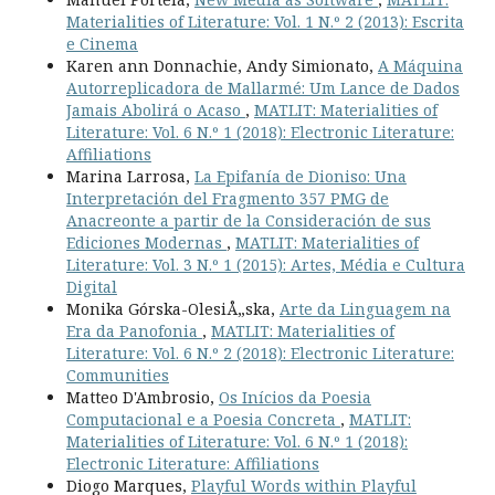
Materialities of Literature: Vol. 1 N.º 2 (2013): Escrita
e Cinema
Karen ann Donnachie, Andy Simionato,
A Máquina
Autorreplicadora de Mallarmé: Um Lance de Dados
Jamais Abolirá o Acaso
,
MATLIT: Materialities of
Literature: Vol. 6 N.º 1 (2018): Electronic Literature:
Affiliations
Marina Larrosa,
La Epifanía de Dioniso: Una
Interpretación del Fragmento 357 PMG de
Anacreonte a partir de la Consideración de sus
Ediciones Modernas
,
MATLIT: Materialities of
Literature: Vol. 3 N.º 1 (2015): Artes, Média e Cultura
Digital
Monika Górska-OlesiÅ„ska,
Arte da Linguagem na
Era da Panofonia
,
MATLIT: Materialities of
Literature: Vol. 6 N.º 2 (2018): Electronic Literature:
Communities
Matteo D'Ambrosio,
Os Inícios da Poesia
Computacional e a Poesia Concreta
,
MATLIT:
Materialities of Literature: Vol. 6 N.º 1 (2018):
Electronic Literature: Affiliations
Diogo Marques,
Playful Words within Playful