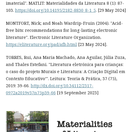
imaterial". MATLIT: Materialidades da Literatura 8 (1): 87-
103.
https://doi.org/10.14195/2182-8830_8-1_5
. [29 May 2024]
MONTFORT, Nick; and Noah Wardrip-Fruin (2004). "Acid-
free bits: recommendations for long-lasting electronic
literature". Electronic Literature Organization.
https://eliterature.org/pad/afb.html
[23 May 2024].
TORRES, Rui, Ana Maria Machado, Ana Aguilar, Júlia Zuza,
and Thales Estefani. "Literatura eletrónica para crianças:
o caso do projeto Murais e Literatura: A Criação Digital em
Contexto Educativo’". Leitura: Teoria & Prática, 37 (75),
2019: 39-66.
http://dx.doi.org/10.34112/2317-
0972a2019v37n75p39-66
[19 September 2023]