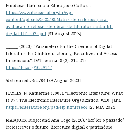
Fundação Itaú para a Educação e Cultura.
https://www.itausocial.org.br/wp-
content/uploads/2022/08/Matriz-de-criterios-para-
avaliacao-e-selecao-de-obras-de-literatura-infantil-
digital-LID_2022.pdf
[31 August 2023].
_______ (2023). "Parameters for the Creation of Digital
Literature for Children: Literary, Executive and Access
Dimensions". DAT Journal 8 (2): 212-215.
https://doi.org/10.29147
/datjournal.v8i2.704 [29 August 2023]
HAYLES, N. Katherine (2007). "Electronic Literature: What
is it?". The Electronic Literature Organization, v.1.0 (Jan).
https://eliterature.org/pad/elp.html#sec4
[23 May 2024]
MARQUES, Diogo; and Ana Gago (2020). "(Re)ler o passado/
(re)escrever o futuro: literatura digital e património