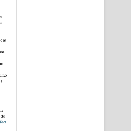
a
da
 com
ta.
em
u no
 e
is
 do
fect