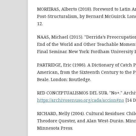
MOREIRAS, Alberto (2018). Foreword to Latin 
Post-Structuralism, by Bernard McGuirck. Lon
12.
NAAS, Michael (2015). "Derrida’s Preoccupatio
End of the World and Other Teachable Moments
Final Seminar. New York: Fordham University P
PARTRIDGE, Eric (1986). A Dictionary of Catch 
American, from the Sixteenth Century to the P
Beale. London: Routledge.
RED CONCEPTUALISMOS DEL SUR. "No+." Archiv
https://archivosenuso.org/cada/accion#no
[14 D
RICHARD, Nelly (2004). Cultural Residues: Chil
Theodore Quester, and Alan West-Durán. Minne
Minnesota Press.