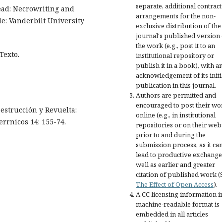
separate, additional contract
ead: Necrowriting and
arrangements for the non-
e: Vanderbilt University
exclusive distribution of the
journal's published version 
the work (e.g., post it to an
Texto.
institutional repository or
publish it in a book), with a
acknowledgement of its initi
publication in this journal.
Authors are permitted and
encouraged to post their wo
estrucción y Revuelta:
online (e.g., in institutional
errnicos 14: 155-74.
repositories or on their web
prior to and during the
submission process, as it ca
lead to productive exchange
well as earlier and greater
citation of published work (
The Effect of Open Access
).
A CC licensing information i
machine-readable format is
embedded in all articles