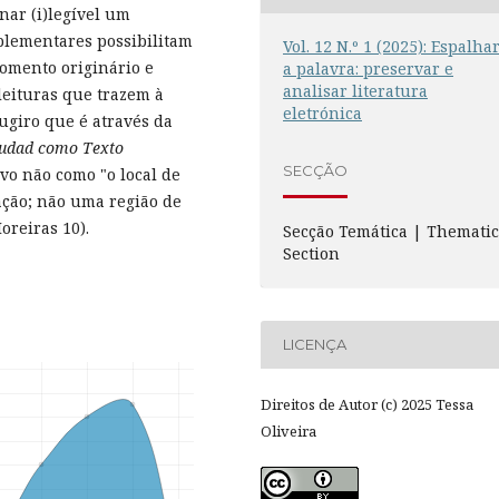
nar (i)legível um
plementares possibilitam
Vol. 12 N.º 1 (2025): Espalha
momento originário e
a palavra: preservar e
analisar literatura
leituras que trazem à
eletrónica
Sugiro que é através da
iudad como Texto
SECÇÃO
ivo não como "o local de
ação; não uma região de
reiras 10).
Secção Temática | Themati
Section
LICENÇA
Direitos de Autor (c) 2025 Tessa
Oliveira