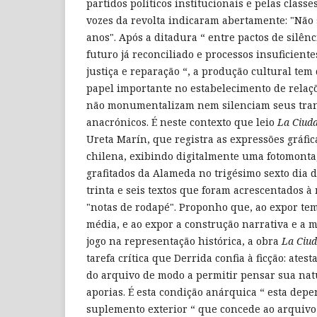
partidos políticos institucionais e pelas clas
vozes da revolta indicaram abertamente: "Não 
anos". Após a ditadura “ entre pactos de silên
futuro já reconciliado e processos insuficient
justiça e reparação “, a produção cultural t
papel importante no estabelecimento de relaç
não monumentalizam nem silenciam seus tra
anacrónicos. É neste contexto que leio
La Ciud
Ureta Marín, que registra as expressões gráfica
chilena, exibindo digitalmente uma fotomont
grafitados da Alameda no trigésimo sexto dia d
trinta e seis textos que foram acrescentados
"notas de rodapé". Proponho que, ao expor tem
média, e ao expor a construção narrativa e a 
jogo na representação histórica, a obra
La Ciu
tarefa crítica que Derrida confia à ficção: ates
do arquivo de modo a permitir pensar sua natu
aporias. É esta condição anárquica “ esta dep
suplemento exterior “ que concede ao arquivo