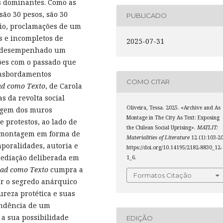
ses dominantes. Como as
são 30 pesos, são 30
PUBLICADO
cio, proclamações de um
es e incompletos de
2025-07-31
em desempenhado um
ões com o passado que
nsbordamentos
COMO CITAR
ad como Texto
, de Carola
s da revolta social
Oliveira, Tessa. 2025. «Archive and As
agem dos muros
Montage in The City As Text: Exposing
e protestos, ao lado de
the Chilean Social Uprising».
MATLIT:
 à montagem em forma de
Materialities of Literature
12 (1):103-20
poralidades, autoria e
https://doi.org/10.14195/2182-8830_12-
mediação deliberada em
1_6.
dad como Texto
cumpra a
Formatos Citação
tar o segredo anárquico
reza protética e suas
endência de um
 a sua possibilidade
EDIÇÃO