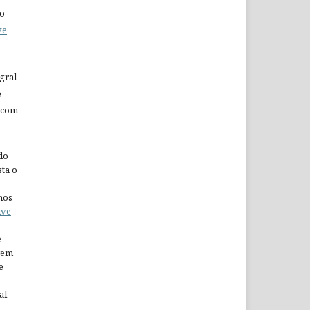
do
ve
gral
e
 com
do
ta o
nos
ive
e
arem
e
al