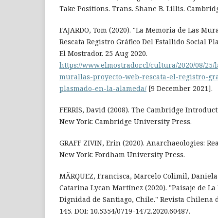
Take Positions. Trans. Shane B. Lillis. Cambrid
FAJARDO, Tom (2020). "La Memoria de Las Mura
Rescata Registro Gráfico Del Estallido Social 
El Mostrador. 25 Aug 2020.
https://www.elmostrador.cl/cultura/2020/08/25
murallas-proyecto-web-rescata-el-registro-graf
plasmado-en-la-alameda/
[9 December 2021].
FERRIS, David (2008). The Cambridge Introduct
New York: Cambridge University Press.
GRAFF ZIVIN, Erin (2020). Anarchaeologies: Re
New York: Fordham University Press.
MÃRQUEZ, Francisca, Marcelo Colimil, Daniela 
Catarina Lycan Martínez (2020). "Paisaje de La
Dignidad de Santiago, Chile." Revista Chilena 
145. DOI: 10.5354/0719-1472.2020.60487.