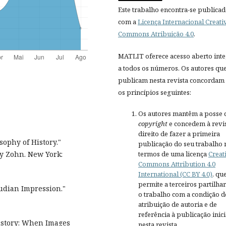
Este trabalho encontra-se publica
com a
Licença Internacional Creati
Commons Atribuição 4.0
.
MATLIT oferece acesso aberto inte
a todos os números. Os autores qu
publicam nesta revista concordam
os princípios seguintes:
Os autores mantêm a posse 
copyright
e concedem à revis
direito de fazer a primeira
sophy of History."
publicação do seu trabalho 
termos de uma licença
Creat
ry Zohn. New York:
Commons Attribution 4.0
International (CC BY 4.0)
, qu
permite a terceiros partilh
eudian Impression."
o trabalho com a condição d
atribuição de autoria e de
referência à publicação inici
istory: When Images
nesta revista.