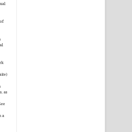
ual
of
n
al
rk
site)
n
s, as
See
n a