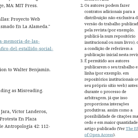
Os autores podem fazer
ge, MA: MIT Press.
contratos adicionais para a
distribuição não-exclusiva d
llas: Proyecto Web
versão do trabalho publica
Plasmado En La Alameda."
pela revista (por exemplo,
publicá-la num repositório
/la-memoria-de-las-
institucional ou num livro),
a condição de referirem a
ico-del-estallido-social-
publicação inicial nesta revis
É permitido aos autores
publicarem o seu trabalho 
ion to Walter Benjamin.
linha (por exemplo, em
repositórios institucionais o
seu próprio sítio web) antes
ading as Misreading.
durante o processo de
arbitragem, já que isso
proporciona interações
produtivas, assim como a
Jara, Víctor Landeros,
possibilidade de citações ma
 Protesta En Plaza
cedo e em maior quantidade
de Antropología 42: 112-
artigo publicado (Ver
The Ef
of Open Access
).