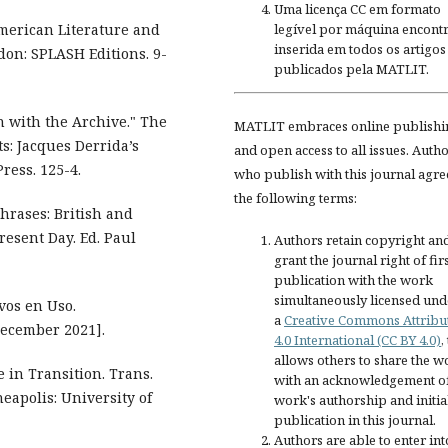
Uma licença CC em formato
legível por máquina encontr
American Literature and
inserida em todos os artigos
don: SPLASH Editions. 9-
publicados pela MATLIT.
n with the Archive." The
MATLIT embraces online publishi
: Jacques Derrida’s
and open access to all issues. Auth
ress. 125-4.
who publish with this journal agre
the following terms:
Phrases: British and
resent Day. Ed. Paul
Authors retain copyright an
grant the journal right of fir
publication with the work
simultaneously licensed und
os en Uso.
a
Creative Commons Attribu
ecember 2021].
4.0 International (CC BY 4.0)
,
allows others to share the w
e in Transition. Trans.
with an acknowledgement of
apolis: University of
work's authorship and initia
publication in this journal.
Authors are able to enter int