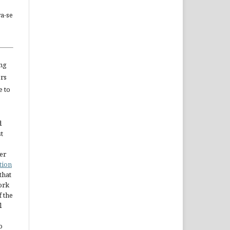
a-se
ng
ors
e to
d
st
er
tion
 that
ork
 the
l
o