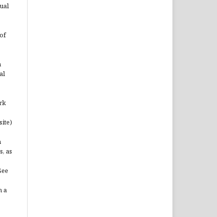
ual
of
n
al
rk
site)
n
s, as
See
n a