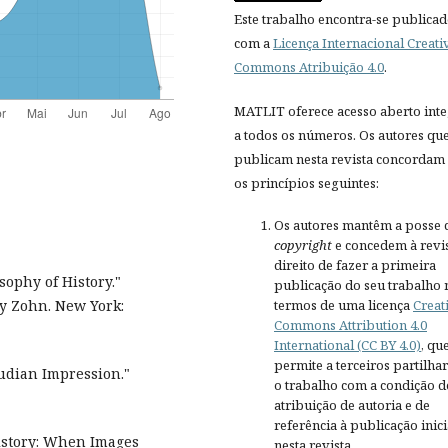
Este trabalho encontra-se publica
com a
Licença Internacional Creati
Commons Atribuição 4.0
.
MATLIT oferece acesso aberto inte
a todos os números. Os autores qu
publicam nesta revista concordam
os princípios seguintes:
Os autores mantêm a posse 
copyright
e concedem à revis
direito de fazer a primeira
sophy of History."
publicação do seu trabalho 
termos de uma licença
Creat
ry Zohn. New York:
Commons Attribution 4.0
International (CC BY 4.0)
, qu
permite a terceiros partilh
eudian Impression."
o trabalho com a condição d
atribuição de autoria e de
referência à publicação inici
istory: When Images
nesta revista.