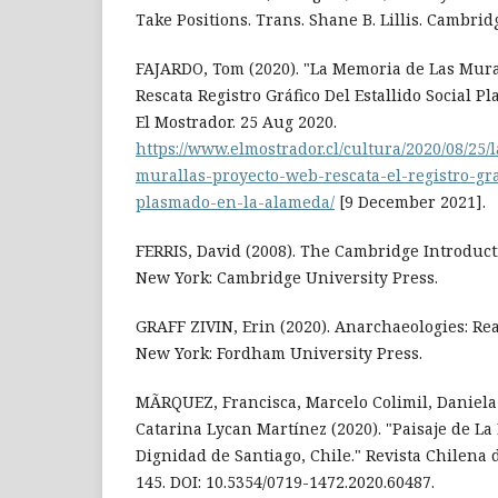
Take Positions. Trans. Shane B. Lillis. Cambrid
FAJARDO, Tom (2020). "La Memoria de Las Mura
Rescata Registro Gráfico Del Estallido Social 
El Mostrador. 25 Aug 2020.
https://www.elmostrador.cl/cultura/2020/08/25
murallas-proyecto-web-rescata-el-registro-graf
plasmado-en-la-alameda/
[9 December 2021].
FERRIS, David (2008). The Cambridge Introduct
New York: Cambridge University Press.
GRAFF ZIVIN, Erin (2020). Anarchaeologies: Re
New York: Fordham University Press.
MÃRQUEZ, Francisca, Marcelo Colimil, Daniela 
Catarina Lycan Martínez (2020). "Paisaje de La
Dignidad de Santiago, Chile." Revista Chilena 
145. DOI: 10.5354/0719-1472.2020.60487.