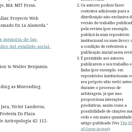
Os autores podem fazer
ge, MA: MIT Press.
contratos adicionais para a
distribuição não-exclusiva d
llas: Proyecto Web
versão do trabalho publica
Plasmado En La Alameda."
pela revista (por exemplo,
publicá-la num repositório
/la-memoria-de-las-
institucional ou num livro),
a condição de referirem a
ico-del-estallido-social-
publicação inicial nesta revis
É permitido aos autores
publicarem o seu trabalho 
ion to Walter Benjamin.
linha (por exemplo, em
repositórios institucionais o
seu próprio sítio web) antes
ading as Misreading.
durante o processo de
arbitragem, já que isso
proporciona interações
produtivas, assim como a
Jara, Víctor Landeros,
possibilidade de citações ma
 Protesta En Plaza
cedo e em maior quantidade
de Antropología 42: 112-
artigo publicado (Ver
The Ef
of Open Access
).