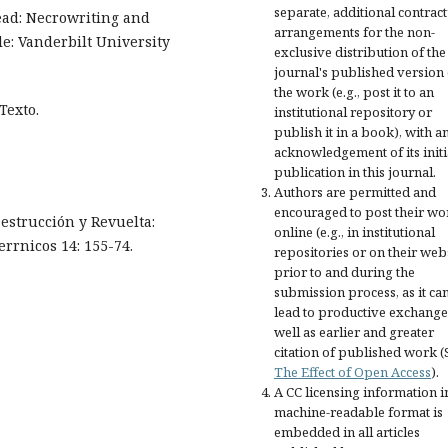
separate, additional contract
ead: Necrowriting and
arrangements for the non-
e: Vanderbilt University
exclusive distribution of the
journal's published version 
the work (e.g., post it to an
Texto.
institutional repository or
publish it in a book), with a
acknowledgement of its initi
publication in this journal.
Authors are permitted and
encouraged to post their wo
estrucción y Revuelta:
online (e.g., in institutional
errnicos 14: 155-74.
repositories or on their web
prior to and during the
submission process, as it ca
lead to productive exchange
well as earlier and greater
citation of published work (
The Effect of Open Access
).
A CC licensing information i
machine-readable format is
embedded in all articles