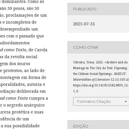
ses dominantes. Como as
são 30 pesos, são 30
PUBLICADO
cio, proclamações de um
es e incompletos de
2025-07-31
em desempenhado um
ões com o passado que
nsbordamentos
COMO CITAR
ad como Texto
, de Carola
s da revolta social
Oliveira, Tessa. 2025. «Archive and As
agem dos muros
Montage in The City As Text: Exposing
e protestos, ao lado de
the Chilean Social Uprising».
MATLIT:
 à montagem em forma de
Materialities of Literature
12 (1):103-20
poralidades, autoria e
https://doi.org/10.14195/2182-8830_12-
mediação deliberada em
1_6.
dad como Texto
cumpra a
Formatos Citação
tar o segredo anárquico
reza protética e suas
endência de um
 a sua possibilidade
EDIÇÃO