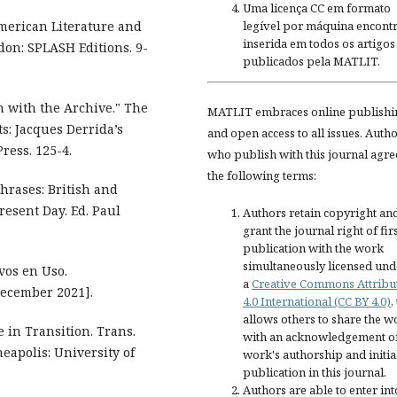
Uma licença CC em formato
legível por máquina encontr
American Literature and
inserida em todos os artigos
don: SPLASH Editions. 9-
publicados pela MATLIT.
n with the Archive." The
MATLIT embraces online publishi
: Jacques Derrida’s
and open access to all issues. Auth
ress. 125-4.
who publish with this journal agre
the following terms:
Phrases: British and
resent Day. Ed. Paul
Authors retain copyright an
grant the journal right of fir
publication with the work
simultaneously licensed und
os en Uso.
a
Creative Commons Attribu
ecember 2021].
4.0 International (CC BY 4.0)
,
allows others to share the w
e in Transition. Trans.
with an acknowledgement of
apolis: University of
work's authorship and initia
publication in this journal.
Authors are able to enter int