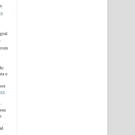
do
ve
gral
e
 com
do
ta o
nos
ive
e
arem
e
al