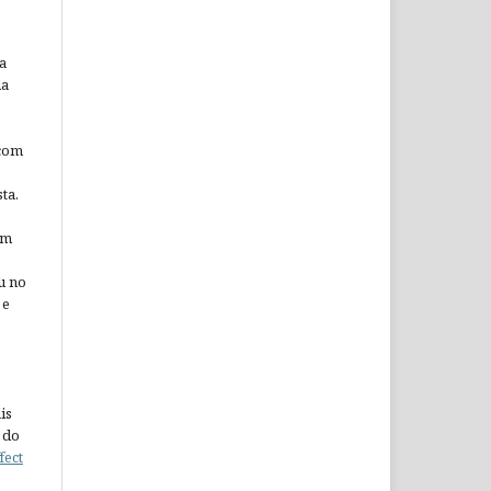
a
da
 com
ta.
em
u no
 e
is
 do
fect