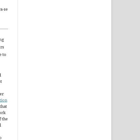
a-se
ng
ors
e to
d
st
er
tion
 that
ork
 the
l
o