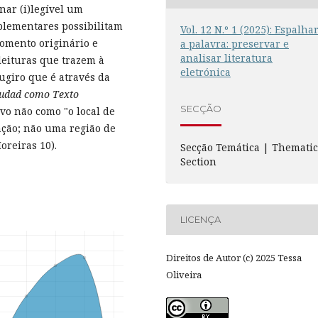
nar (i)legível um
plementares possibilitam
Vol. 12 N.º 1 (2025): Espalha
momento originário e
a palavra: preservar e
analisar literatura
leituras que trazem à
eletrónica
Sugiro que é através da
iudad como Texto
SECÇÃO
ivo não como "o local de
ação; não uma região de
reiras 10).
Secção Temática | Themati
Section
LICENÇA
Direitos de Autor (c) 2025 Tessa
Oliveira