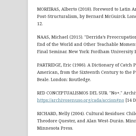
MOREIRAS, Alberto (2018). Foreword to Latin 
Post-Structuralism, by Bernard McGuirck. Lon
12.
NAAS, Michael (2015). "Derrida’s Preoccupatio
End of the World and Other Teachable Moments
Final Seminar. New York: Fordham University P
PARTRIDGE, Eric (1986). A Dictionary of Catch 
American, from the Sixteenth Century to the P
Beale. London: Routledge.
RED CONCEPTUALISMOS DEL SUR. "No+." Archiv
https://archivosenuso.org/cada/accion#no
[14 D
RICHARD, Nelly (2004). Cultural Residues: Chil
Theodore Quester, and Alan West-Durán. Minne
Minnesota Press.