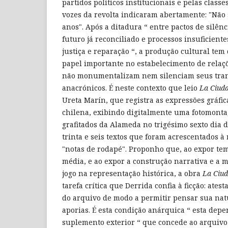
partidos políticos institucionais e pelas clas
vozes da revolta indicaram abertamente: "Não 
anos". Após a ditadura “ entre pactos de silên
futuro já reconciliado e processos insuficient
justiça e reparação “, a produção cultural t
papel importante no estabelecimento de relaç
não monumentalizam nem silenciam seus tra
anacrónicos. É neste contexto que leio
La Ciud
Ureta Marín, que registra as expressões gráfica
chilena, exibindo digitalmente uma fotomont
grafitados da Alameda no trigésimo sexto dia d
trinta e seis textos que foram acrescentados
"notas de rodapé". Proponho que, ao expor tem
média, e ao expor a construção narrativa e a 
jogo na representação histórica, a obra
La Ciu
tarefa crítica que Derrida confia à ficção: ates
do arquivo de modo a permitir pensar sua natu
aporias. É esta condição anárquica “ esta dep
suplemento exterior “ que concede ao arquivo