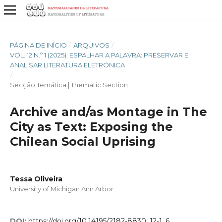
PÁGINA DE INÍCIO
/
ARQUIVOS
/
VOL. 12 N.º 1 (2025): ESPALHAR A PALAVRA: PRESERVAR E
ANALISAR LITERATURA ELETRÓNICA
/
Secção Temática | Thematic Section
Archive and/as Montage in The
City as Text: Exposing the
Chilean Social Uprising
Tessa Oliveira
University of Michigan Ann Arbor
DOI:
https://doi.org/10.14195/2182-8830_12-1_6