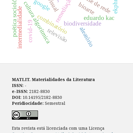
poética sociológica
ekphrasis
análise de rede
remediação
google
cultura algorítmica
bioarte
intermedialidade
combinatório
eduardo kac
covid-19
biodiversidade
aleatório
televisão
MATLIT. Materialidades da Literatura
ISSN:
-
e-ISSN:
2182-8830
DOI:
10.14195/2182-8830
Peridiocidade:
Semestral
Esta revista está licenciada com uma Licença