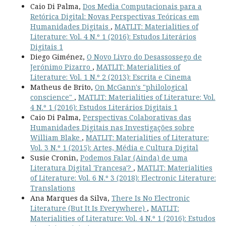
Caio Di Palma,
Dos Media Computacionais para a
Retórica Digital: Novas Perspectivas Teóricas em
Humanidades Digitais
,
MATLIT: Materialities of
Literature: Vol. 4 N.º 1 (2016): Estudos Literários
Digitais 1
Diego Giménez,
O Novo Livro do Desassossego de
Jerónimo Pizarro
,
MATLIT: Materialities of
Literature: Vol. 1 N.º 2 (2013): Escrita e Cinema
Matheus de Brito,
On McGann's "philological
conscience"
,
MATLIT: Materialities of Literature: Vol.
4 N.º 1 (2016): Estudos Literários Digitais 1
Caio Di Palma,
Perspectivas Colaborativas das
Humanidades Digitais nas Investigações sobre
William Blake
,
MATLIT: Materialities of Literature:
Vol. 3 N.º 1 (2015): Artes, Média e Cultura Digital
Susie Cronin,
Podemos Falar (Ainda) de uma
Literatura Digital 'Francesa'?
,
MATLIT: Materialities
of Literature: Vol. 6 N.º 3 (2018): Electronic Literature:
Translations
Ana Marques da Silva,
There Is No Electronic
Literature (But It Is Everywhere)
,
MATLIT:
Materialities of Literature: Vol. 4 N.º 1 (2016): Estudos