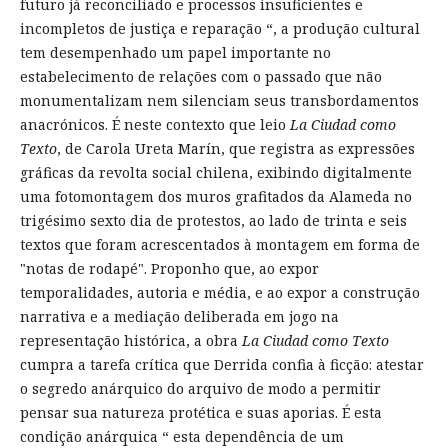
futuro já reconciliado e processos insuficientes e
incompletos de justiça e reparação “, a produção cultural
tem desempenhado um papel importante no
estabelecimento de relações com o passado que não
monumentalizam nem silenciam seus transbordamentos
anacrónicos. É neste contexto que leio
La Ciudad como
Texto
, de Carola Ureta Marín, que registra as expressões
gráficas da revolta social chilena, exibindo digitalmente
uma fotomontagem dos muros grafitados da Alameda no
trigésimo sexto dia de protestos, ao lado de trinta e seis
textos que foram acrescentados à montagem em forma de
"notas de rodapé". Proponho que, ao expor
temporalidades, autoria e média, e ao expor a construção
narrativa e a mediação deliberada em jogo na
representação histórica, a obra
La Ciudad como Texto
cumpra a tarefa crítica que Derrida confia à ficção: atestar
o segredo anárquico do arquivo de modo a permitir
pensar sua natureza protética e suas aporias. É esta
condição anárquica “ esta dependência de um