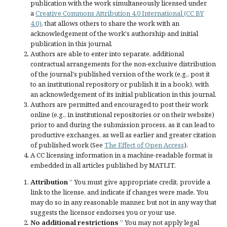
publication with the work simultaneously licensed under
a
Creative Commons Attribution 4.0 International (CC BY
4.0)
, that allows others to share the work with an
acknowledgement of the work's authorship and initial
publication in this journal.
Authors are able to enter into separate, additional
contractual arrangements for the non-exclusive distribution
of the journal's published version of the work (e.g., post it
to an institutional repository or publish it in a book), with
an acknowledgement of its initial publication in this journal.
Authors are permitted and encouraged to post their work
online (e.g., in institutional repositories or on their website)
prior to and during the submission process, as it can lead to
productive exchanges, as well as earlier and greater citation
of published work (See
The Effect of Open Access
).
A CC licensing information in a machine-readable format is
embedded in all articles published by MATLIT.
Attribution
” You must give
appropriate credit
, provide a
link to the license, and
indicate if changes were made
. You
may do so in any reasonable manner, but not in any way that
suggests the licensor endorses you or your use.
No additional restrictions
” You may not apply legal