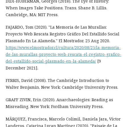
DIDI-HUBERMAN, Georges (2018). The Eye of History:
When Images Take Positions. Trans. Shane B. Lillis.
Cambridge, MA: MIT Press.
FAJARDO, Tom (2020). "La Memoria de Las Murallas:
Proyecto Web Rescata Registro Gráfico Del Estallido Social
Plasmado En La Alameda." El Mostrador. 25 Aug 2020.
https://www.elmostrador.cl/cultura/2020/08/25/la-memoria-
de-las-murallas-proyecto-web-rescata-el-registro-grafico-
del-estallido-social-plasmado-en-la-alameda/
[9
December 2021].
FERRIS, David (2008). The Cambridge Introduction to
Walter Benjamin. New York: Cambridge University Press.
GRAFF ZIVIN, Erin (2020). Anarchaeologies: Reading as
Misreading. New York: Fordham University Press.
MÃRQUEZ, Francisca, Marcelo Colimil, Daniela Jara, Víctor
Landeros, Catarina Lycan Martínez (2020). "Paisaje de La