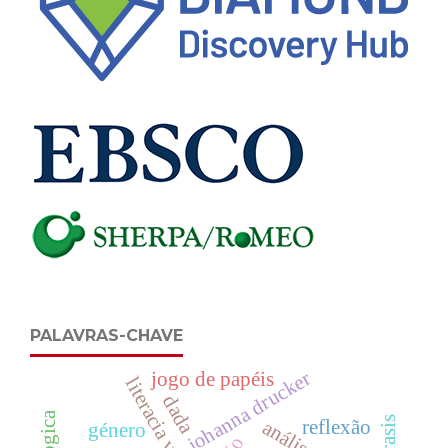
PALAVRAS-CHAVE
johanna drucker
jogo de papéis
literacia visual
dada
reflexão
género