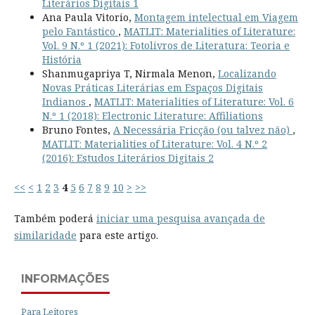
Literários Digitais 1
Ana Paula Vitorio,
Montagem intelectual em Viagem
pelo Fantástico
,
MATLIT: Materialities of Literature:
Vol. 9 N.º 1 (2021): Fotolivros de Literatura: Teoria e
História
Shanmugapriya T, Nirmala Menon,
Localizando
Novas Práticas Literárias em Espaços Digitais
Indianos
,
MATLIT: Materialities of Literature: Vol. 6
N.º 1 (2018): Electronic Literature: Affiliations
Bruno Fontes,
A Necessária Fricção (ou talvez não)
,
MATLIT: Materialities of Literature: Vol. 4 N.º 2
(2016): Estudos Literários Digitais 2
<<
<
1
2
3
4
5
6
7
8
9
10
>
>>
Também poderá
iniciar uma pesquisa avançada de
similaridade
para este artigo.
INFORMAÇÕES
Para Leitores