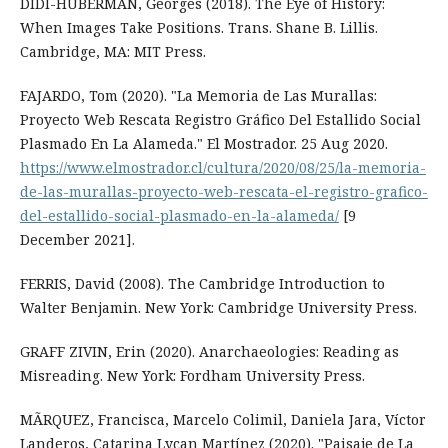
DIDI-HUBERMAN, Georges (2018). The Eye of History:
When Images Take Positions. Trans. Shane B. Lillis.
Cambridge, MA: MIT Press.
FAJARDO, Tom (2020). "La Memoria de Las Murallas:
Proyecto Web Rescata Registro Gráfico Del Estallido Social
Plasmado En La Alameda." El Mostrador. 25 Aug 2020.
https://www.elmostrador.cl/cultura/2020/08/25/la-memoria-
de-las-murallas-proyecto-web-rescata-el-registro-grafico-
del-estallido-social-plasmado-en-la-alameda/
[9
December 2021].
FERRIS, David (2008). The Cambridge Introduction to
Walter Benjamin. New York: Cambridge University Press.
GRAFF ZIVIN, Erin (2020). Anarchaeologies: Reading as
Misreading. New York: Fordham University Press.
MÃRQUEZ, Francisca, Marcelo Colimil, Daniela Jara, Víctor
Landeros, Catarina Lycan Martínez (2020). "Paisaje de La