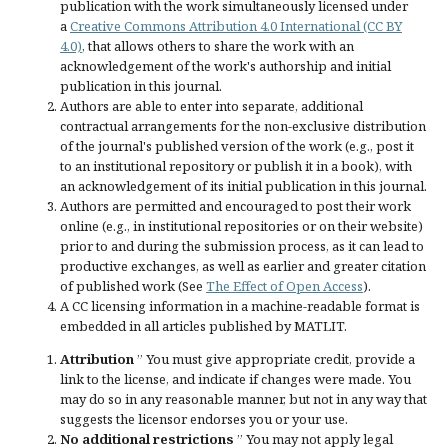
publication with the work simultaneously licensed under
a
Creative Commons Attribution 4.0 International (CC BY
4.0)
, that allows others to share the work with an
acknowledgement of the work's authorship and initial
publication in this journal.
Authors are able to enter into separate, additional
contractual arrangements for the non-exclusive distribution
of the journal's published version of the work (e.g., post it
to an institutional repository or publish it in a book), with
an acknowledgement of its initial publication in this journal.
Authors are permitted and encouraged to post their work
online (e.g., in institutional repositories or on their website)
prior to and during the submission process, as it can lead to
productive exchanges, as well as earlier and greater citation
of published work (See
The Effect of Open Access
).
A CC licensing information in a machine-readable format is
embedded in all articles published by MATLIT.
Attribution
” You must give
appropriate credit
, provide a
link to the license, and
indicate if changes were made
. You
may do so in any reasonable manner, but not in any way that
suggests the licensor endorses you or your use.
No additional restrictions
” You may not apply legal