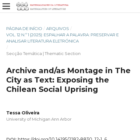
PÁGINA DE INÍCIO
/
ARQUIVOS
/
VOL. 12 N.º 1 (2025): ESPALHAR A PALAVRA: PRESERVAR E
ANALISAR LITERATURA ELETRÓNICA
/
Secção Temática | Thematic Section
Archive and/as Montage in The
City as Text: Exposing the
Chilean Social Uprising
Tessa Oliveira
University of Michigan Ann Arbor
DOI:
https://doi.org/10.14195/2182-8830_12-1_6