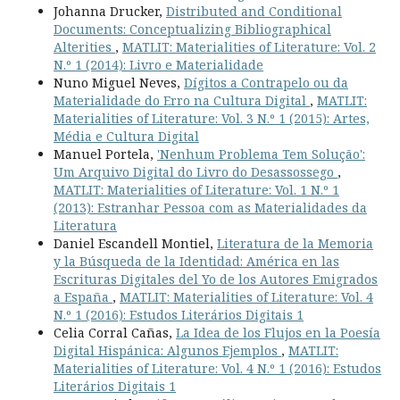
Johanna Drucker,
Distributed and Conditional
Documents: Conceptualizing Bibliographical
Alterities
,
MATLIT: Materialities of Literature: Vol. 2
N.º 1 (2014): Livro e Materialidade
Nuno Miguel Neves,
Dígitos a Contrapelo ou da
Materialidade do Erro na Cultura Digital
,
MATLIT:
Materialities of Literature: Vol. 3 N.º 1 (2015): Artes,
Média e Cultura Digital
Manuel Portela,
'Nenhum Problema Tem Solução':
Um Arquivo Digital do Livro do Desassossego
,
MATLIT: Materialities of Literature: Vol. 1 N.º 1
(2013): Estranhar Pessoa com as Materialidades da
Literatura
Daniel Escandell Montiel,
Literatura de la Memoria
y la Búsqueda de la Identidad: América en las
Escrituras Digitales del Yo de los Autores Emigrados
a España
,
MATLIT: Materialities of Literature: Vol. 4
N.º 1 (2016): Estudos Literários Digitais 1
Celia Corral Cañas,
La Idea de los Flujos en la Poesía
Digital Hispánica: Algunos Ejemplos
,
MATLIT:
Materialities of Literature: Vol. 4 N.º 1 (2016): Estudos
Literários Digitais 1