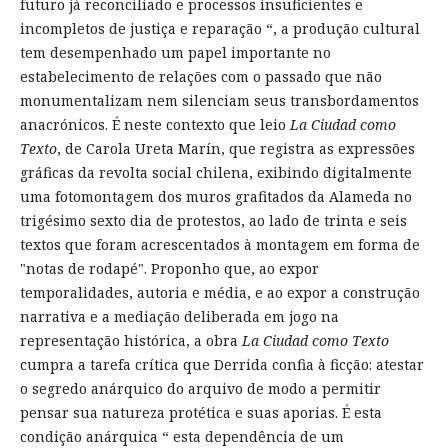
futuro já reconciliado e processos insuficientes e
incompletos de justiça e reparação “, a produção cultural
tem desempenhado um papel importante no
estabelecimento de relações com o passado que não
monumentalizam nem silenciam seus transbordamentos
anacrónicos. É neste contexto que leio
La Ciudad como
Texto
, de Carola Ureta Marín, que registra as expressões
gráficas da revolta social chilena, exibindo digitalmente
uma fotomontagem dos muros grafitados da Alameda no
trigésimo sexto dia de protestos, ao lado de trinta e seis
textos que foram acrescentados à montagem em forma de
"notas de rodapé". Proponho que, ao expor
temporalidades, autoria e média, e ao expor a construção
narrativa e a mediação deliberada em jogo na
representação histórica, a obra
La Ciudad como Texto
cumpra a tarefa crítica que Derrida confia à ficção: atestar
o segredo anárquico do arquivo de modo a permitir
pensar sua natureza protética e suas aporias. É esta
condição anárquica “ esta dependência de um