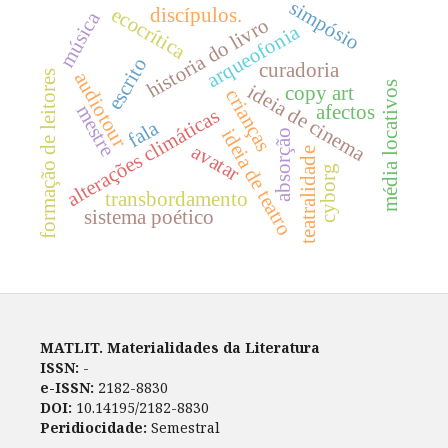
simpósio
ecocrítica
discípulos.
música
historia do livro
arqueofonia
escrito
curadoria
formação de leitores
audiotour
média locativos
ideia de cinema
copy art
crianças
mestre
afectos
alterações climáticas
fala
ideia de teatro
absorção
avatar
teatralidade
cyborg
transbordamento
sistema poético
MATLIT. Materialidades da Literatura
ISSN:
-
e-ISSN:
2182-8830
DOI:
10.14195/2182-8830
Peridiocidade:
Semestral