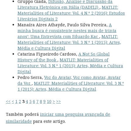
Gruppo Giada,
Difusão, Análise e Discussão da
Literatura Eletrónica em Itália (DADELI)
,
MATLIT:
Materialities of Literature: Vol. 4 N.º 2 (2016): Estudos
Literários Digitais 2
Manaíra Aires Athayde, Paulo Silva Pereira,
A
minha busca é consistente nestes mais de trinta
anos’: Uma Entrevista com Eduardo Kac
,
MATLIT:
Materialities of Literature: Vol. 3 N.º 1 (2015): Artes,
Média e Cultura Digital
Catarina Figueiredo Cardoso,
A Not So Global
History of the Book
,
MATLIT: Materialities of
Literature: Vol. 3 N.º 1 (2015): Artes, Média e Cultura
Digital
Pedro Serra,
Voz do Avatar, Voz como Avatar, Avatar
da Voz
,
MATLIT: Materialities of Literature: Vol. 3 N.º
1 (2015): Artes, Média e Cultura Digital
<<
<
1
2
3
4
5
6
7
8
9
10
>
>>
Também poderá
iniciar uma pesquisa avançada de
similaridade
para este artigo.