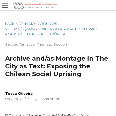
PÁGINA DE INÍCIO
/
ARQUIVOS
/
VOL. 12 N.º 1 (2025): ESPALHAR A PALAVRA: PRESERVAR E
ANALISAR LITERATURA ELETRÓNICA
/
Secção Temática | Thematic Section
Archive and/as Montage in The
City as Text: Exposing the
Chilean Social Uprising
Tessa Oliveira
University of Michigan Ann Arbor
DOI:
https://doi.org/10.14195/2182-8830_12-1_6