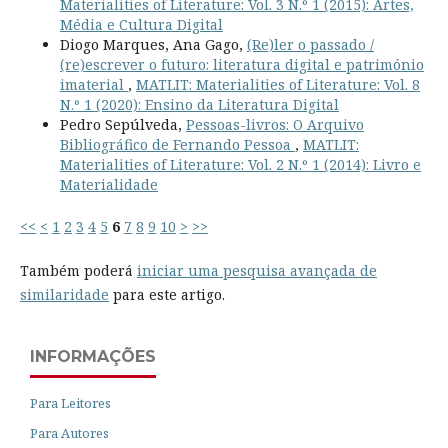
Materialities of Literature: Vol. 3 N.º 1 (2015): Artes,
Média e Cultura Digital
Diogo Marques, Ana Gago,
(Re)ler o passado /
(re)escrever o futuro: literatura digital e património
imaterial
,
MATLIT: Materialities of Literature: Vol. 8
N.º 1 (2020): Ensino da Literatura Digital
Pedro Sepúlveda,
Pessoas-livros: O Arquivo
Bibliográfico de Fernando Pessoa
,
MATLIT:
Materialities of Literature: Vol. 2 N.º 1 (2014): Livro e
Materialidade
<<
<
1
2
3
4
5
6
7
8
9
10
>
>>
Também poderá
iniciar uma pesquisa avançada de
similaridade
para este artigo.
INFORMAÇÕES
Para Leitores
Para Autores