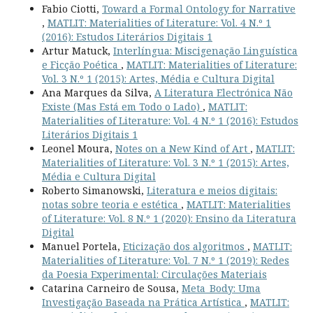
Fabio Ciotti,
Toward a Formal Ontology for Narrative
,
MATLIT: Materialities of Literature: Vol. 4 N.º 1
(2016): Estudos Literários Digitais 1
Artur Matuck,
Interlíngua: Miscigenação Linguística
e Ficção Poética
,
MATLIT: Materialities of Literature:
Vol. 3 N.º 1 (2015): Artes, Média e Cultura Digital
Ana Marques da Silva,
A Literatura Electrónica Não
Existe (Mas Está em Todo o Lado)
,
MATLIT:
Materialities of Literature: Vol. 4 N.º 1 (2016): Estudos
Literários Digitais 1
Leonel Moura,
Notes on a New Kind of Art
,
MATLIT:
Materialities of Literature: Vol. 3 N.º 1 (2015): Artes,
Média e Cultura Digital
Roberto Simanowski,
Literatura e meios digitais:
notas sobre teoria e estética
,
MATLIT: Materialities
of Literature: Vol. 8 N.º 1 (2020): Ensino da Literatura
Digital
Manuel Portela,
Eticização dos algoritmos
,
MATLIT:
Materialities of Literature: Vol. 7 N.º 1 (2019): Redes
da Poesia Experimental: Circulações Materiais
Catarina Carneiro de Sousa,
Meta_Body: Uma
Investigação Baseada na Prática Artística
,
MATLIT: