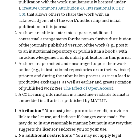
publication with the work simultaneously licensed under
a
Creative Commons Attribution 4.0 International (CC BY
4.0)
, that allows others to share the work with an
acknowledgement of the work's authorship and initial
publication in this journal.
Authors are able to enter into separate, additional
contractual arrangements for the non-exclusive distribution
of the journal's published version of the work (e.g., post it
to an institutional repository or publish it in a book), with
an acknowledgement of its initial publication in this journal.
Authors are permitted and encouraged to post their work
online (e.g., in institutional repositories or on their website)
prior to and during the submission process, as it can lead to
productive exchanges, as well as earlier and greater citation
of published work (See
The Effect of Open Access
).
A CC licensing information in a machine-readable format is
embedded in all articles published by MATLIT.
Attribution
” You must give
appropriate credit
, provide a
link to the license, and
indicate if changes were made
. You
may do so in any reasonable manner, but not in any way that
suggests the licensor endorses you or your use.
No additional restrictions
” You may not apply legal