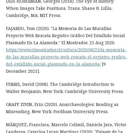
DIDI-HUBERMAN, Georges (2018). The Eye of History:
When Images Take Positions. Trans. Shane B. Lillis.
Cambridge, MA: MIT Press.
FAJARDO, Tom (2020). "La Memoria de Las Murallas:
Proyecto Web Rescata Registro Gráfico Del Estallido Social
Plasmado En La Alameda." El Mostrador. 25 Aug 2020.
https://www.elmostrador.cl/cultura/2020/08/25/la-memoria-
de-las-murallas-proyecto-web-rescata-el-registro-grafico-
del-estallido-social-plasmado-en-la-alameda/
[9
December 2021].
FERRIS, David (2008). The Cambridge Introduction to
Walter Benjamin. New York: Cambridge University Press.
GRAFF ZIVIN, Erin (2020). Anarchaeologies: Reading as
Misreading. New York: Fordham University Press.
MÃRQUEZ, Francisca, Marcelo Colimil, Daniela Jara, Víctor
Landeros, Catarina Lycan Martínez (2020). "Paisaje de La