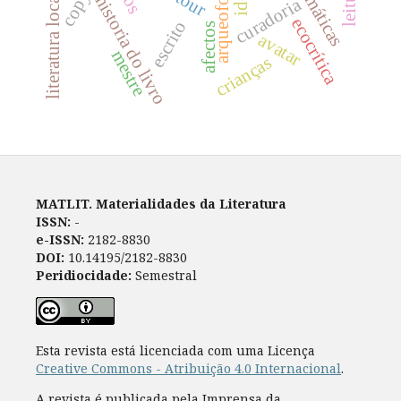
literatura locativa
arqueofonia
historia do livro
curadoria
ecocrítica
escrito
afectos
avatar
mestre
crianças
MATLIT. Materialidades da Literatura
ISSN:
-
e-ISSN:
2182-8830
DOI:
10.14195/2182-8830
Peridiocidade:
Semestral
Esta revista está licenciada com uma Licença
Creative Commons - Atribuição 4.0 Internacional
.
A revista é publicada pela Imprensa da