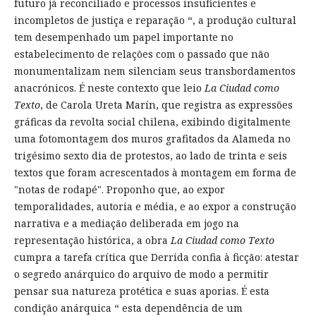
futuro já reconciliado e processos insuficientes e
incompletos de justiça e reparação “, a produção cultural
tem desempenhado um papel importante no
estabelecimento de relações com o passado que não
monumentalizam nem silenciam seus transbordamentos
anacrónicos. É neste contexto que leio
La Ciudad como
Texto
, de Carola Ureta Marín, que registra as expressões
gráficas da revolta social chilena, exibindo digitalmente
uma fotomontagem dos muros grafitados da Alameda no
trigésimo sexto dia de protestos, ao lado de trinta e seis
textos que foram acrescentados à montagem em forma de
"notas de rodapé". Proponho que, ao expor
temporalidades, autoria e média, e ao expor a construção
narrativa e a mediação deliberada em jogo na
representação histórica, a obra
La Ciudad como Texto
cumpra a tarefa crítica que Derrida confia à ficção: atestar
o segredo anárquico do arquivo de modo a permitir
pensar sua natureza protética e suas aporias. É esta
condição anárquica “ esta dependência de um