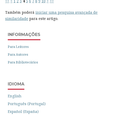
<<
<
1
2
3
4
5
6
7
8
9
10
>
>>
Também poderá
iniciar uma pesquisa avançada de
similaridade
para este artigo.
INFORMAÇÕES
Para Leitores
Para Autores
Para Bibliotecários
IDIOMA
English
Português (Portugal)
Español (España)