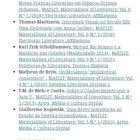
Novas Práticas Literárias em Espaços Digitais
Indianos
,
MATLIT: Materialities of Literature: Vol. 6
N.º 1 (2018): Electronic Literature: Affiliations
Thomas Mantzaris,
Literatura Visual no Século XXI:
Uma Entrevista com Anna Gerber
,
MATLIT:
Materialities of Literature: Vol. 6 N.º 1 (2018):
Electronic Literature: Affiliations
Karl Erik Schollhammer,
Miguel Rio Branco e a
Maldição das Cidades (Maldicidade 2014)
,
MATLIT:
Materialities of Literature: Vol. 9 N.º 1 (2021):
Fotolivros de Literatura: Teoria e História
Matheus de Brito,
On McGann's "philological
conscience"
,
MATLIT: Materialities of Literature: Vol.
4 N.º 1 (2016): Estudos Literários Digitais 1
E.M. de Melo e Castro,
Sobre o Conhecimento que a
Arte É
,
MATLIT: Materialities of Literature: Vol. 3 N.º
1 (2015): Artes, Média e Cultura Digital
Guilherme Kujawski,
Uma Breve Introdução ao
Estudo da Estética Ecomidiática
,
MATLIT:
Materialities of Literature: Vol. 3 N.º 1 (2015): Artes,
Média e Cultura Digital