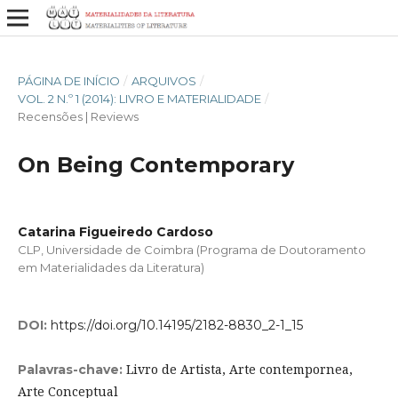
PÁGINA DE INÍCIO
/
ARQUIVOS
/
VOL. 2 N.º 1 (2014): LIVRO E MATERIALIDADE
/
Recensões | Reviews
On Being Contemporary
Catarina Figueiredo Cardoso
CLP, Universidade de Coimbra (Programa de Doutoramento
em Materialidades da Literatura)
DOI:
https://doi.org/10.14195/2182-8830_2-1_15
Livro de Artista, Arte contempornea,
Palavras-chave:
Arte Conceptual