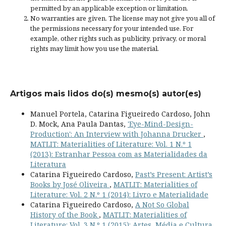
permitted by an applicable
exception or limitation
.
No warranties are given. The license may not give you all of
the permissions necessary for your intended use. For
example, other rights such as
publicity, privacy, or moral
rights
may limit how you use the material.
Artigos mais lidos do(s) mesmo(s) autor(es)
Manuel Portela, Catarina Figueiredo Cardoso, John
D. Mock, Ana Paula Dantas,
'Eye-Mind-Design-
Production': An Interview with Johanna Drucker
,
MATLIT: Materialities of Literature: Vol. 1 N.º 1
(2013): Estranhar Pessoa com as Materialidades da
Literatura
Catarina Figueiredo Cardoso,
Past’s Present: Artist’s
Books by José Oliveira
,
MATLIT: Materialities of
Literature: Vol. 2 N.º 1 (2014): Livro e Materialidade
Catarina Figueiredo Cardoso,
A Not So Global
History of the Book
,
MATLIT: Materialities of
Literature: Vol. 3 N.º 1 (2015): Artes, Média e Cultura