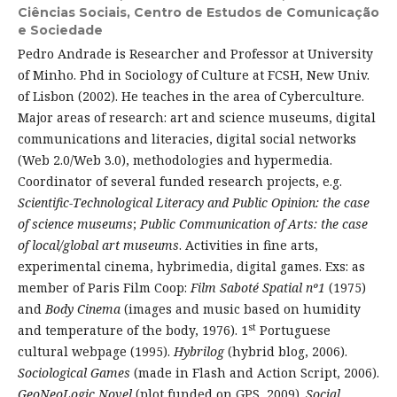
Ciências Sociais, Centro de Estudos de Comunicação
e Sociedade
Pedro Andrade is Researcher and Professor at University
of Minho. Phd in Sociology of Culture at FCSH, New Univ.
of Lisbon (2002). He teaches in the area of Cyberculture.
Major areas of research: art and science museums, digital
communications and literacies, digital social networks
(Web 2.0/Web 3.0), methodologies and hypermedia.
Coordinator of several funded research projects, e.g.
Scientific-Technological Literacy and Public Opinion: the case
of science museums
;
Public Communication of Arts: the case
of local/global art museums
. Activities in fine arts,
experimental cinema, hybrimedia, digital games. Exs: as
member of Paris Film Coop:
Film Saboté Spatial nº1
(1975)
and
Body Cinema
(images and music based on humidity
st
and temperature of the body, 1976). 1
Portuguese
cultural webpage (1995).
Hybrilog
(hybrid blog, 2006).
Sociological Games
(made in Flash and Action Script, 2006).
GeoNeoLogic Novel
(plot funded on GPS, 2009).
Social