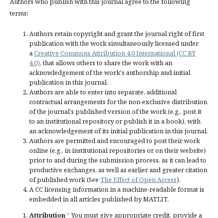
Authors who publish with this journal agree to the following
terms:
Authors retain copyright and grant the journal right of first
publication with the work simultaneously licensed under
a
Creative Commons Attribution 4.0 International (CC BY
4.0)
, that allows others to share the work with an
acknowledgement of the work's authorship and initial
publication in this journal.
Authors are able to enter into separate, additional
contractual arrangements for the non-exclusive distribution
of the journal's published version of the work (e.g., post it
to an institutional repository or publish it in a book), with
an acknowledgement of its initial publication in this journal.
Authors are permitted and encouraged to post their work
online (e.g., in institutional repositories or on their website)
prior to and during the submission process, as it can lead to
productive exchanges, as well as earlier and greater citation
of published work (See
The Effect of Open Access
).
A CC licensing information in a machine-readable format is
embedded in all articles published by MATLIT.
Attribution
” You must give
appropriate credit
, provide a