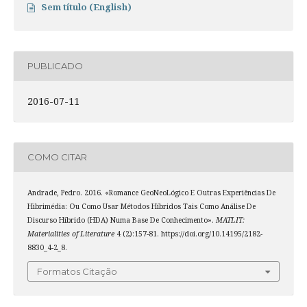
Sem título (English)
PUBLICADO
2016-07-11
COMO CITAR
Andrade, Pedro. 2016. «Romance GeoNeoLógico E Outras Experiências De
Hibrimédia: Ou Como Usar Métodos Híbridos Tais Como Análise De
Discurso Híbrido (HDA) Numa Base De Conhecimento».
MATLIT:
Materialities of Literature
4 (2):157-81. https://doi.org/10.14195/2182-
8830_4-2_8.
Formatos Citação