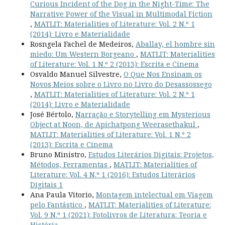
Curious Incident of the Dog in the Night-Time: The
Narrative Power of the Visual in Multimodal Fiction
,
MATLIT: Materialities of Literature: Vol. 2 N.º 1
(2014): Livro e Materialidade
Rosngela Fachel de Medeiros,
Aballay, el hombre sin
miedo: Um Western Borgeano
,
MATLIT: Materialities
of Literature: Vol. 1 N.º 2 (2013): Escrita e Cinema
Osvaldo Manuel Silvestre,
O Que Nos Ensinam os
Novos Meios sobre o Livro no Livro do Desassossego
,
MATLIT: Materialities of Literature: Vol. 2 N.º 1
(2014): Livro e Materialidade
José Bértolo,
Narração e Storytelling em Mysterious
Object at Noon, de Apichatpong Weerasethakul
,
MATLIT: Materialities of Literature: Vol. 1 N.º 2
(2013): Escrita e Cinema
Bruno Ministro,
Estudos Literários Digitais: Projetos,
Métodos, Ferramentas
,
MATLIT: Materialities of
Literature: Vol. 4 N.º 1 (2016): Estudos Literários
Digitais 1
Ana Paula Vitorio,
Montagem intelectual em Viagem
pelo Fantástico
,
MATLIT: Materialities of Literature:
Vol. 9 N.º 1 (2021): Fotolivros de Literatura: Teoria e
História