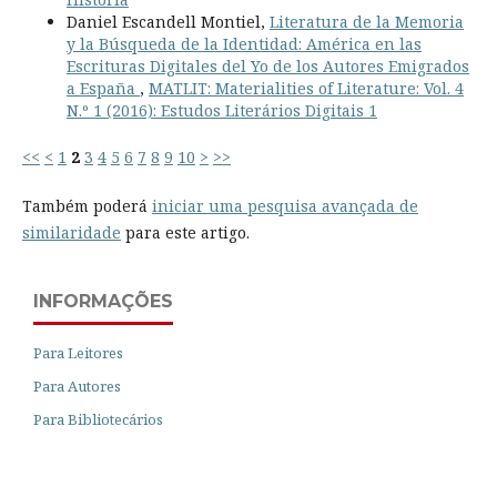
Daniel Escandell Montiel,
Literatura de la Memoria
y la Búsqueda de la Identidad: América en las
Escrituras Digitales del Yo de los Autores Emigrados
a España
,
MATLIT: Materialities of Literature: Vol. 4
N.º 1 (2016): Estudos Literários Digitais 1
<<
<
1
2
3
4
5
6
7
8
9
10
>
>>
Também poderá
iniciar uma pesquisa avançada de
similaridade
para este artigo.
INFORMAÇÕES
Para Leitores
Para Autores
Para Bibliotecários