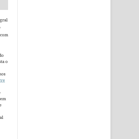
gral
e
 com
do
ta o
nos
ive
e
arem
e
al