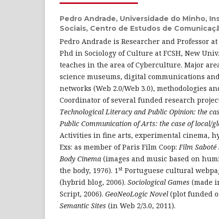
Pedro Andrade,
Universidade do Minho, Ins
Sociais, Centro de Estudos de Comunicaç
Pedro Andrade is Researcher and Professor at
Phd in Sociology of Culture at FCSH, New Univ.
teaches in the area of Cyberculture. Major area
science museums, digital communications and li
networks (Web 2.0/Web 3.0), methodologies a
Coordinator of several funded research project
Technological Literacy and Public Opinion: the c
Public Communication of Arts: the case of local/
Activities in fine arts, experimental cinema, h
Exs: as member of Paris Film Coop:
Film Saboté 
Body Cinema
(images and music based on humi
st
the body, 1976). 1
Portuguese cultural webpag
(hybrid blog, 2006).
Sociological Games
(made i
Script, 2006).
GeoNeoLogic Novel
(plot funded o
Semantic Sites
(in Web 2/3.0, 2011).