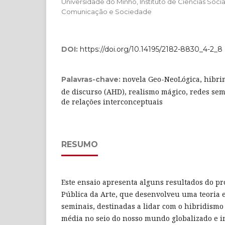
Universidade do Minho, Instituto de Ciências Soci
Comunicação e Sociedade
DOI:
https://doi.org/10.14195/2182-8830_4-2_8
novela Geo-NeoLógica, hibri
Palavras-chave:
de discurso (AHD), realismo mágico, redes semn
de relações interconceptuais
RESUMO
Este ensaio apresenta alguns resultados do p
Pública da Arte, que desenvolveu uma teoria
seminais, destinadas a lidar com o hibridismo 
média no seio do nosso mundo globalizado e in