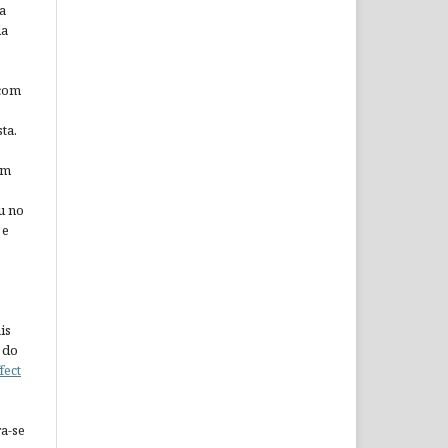
a
da
 com
ta.
em
u no
 e
is
 do
fect
a-se