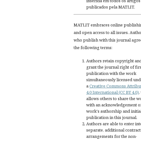
inserida em todos os artigos
publicados pela MATLIT.
MATLIT embraces online publishi
and open access to all issues. Auth
who publish with this journal agre
the following terms:
Authors retain copyright an
grant the journal right of fir
publication with the work
simultaneously licensed und
a
Creative Commons Attribu
4.0 International (CC BY 4.0)
,
allows others to share the w
with an acknowledgement of
work's authorship and initia
publication in this journal.
Authors are able to enter int
separate, additional contract
arrangements for the non-