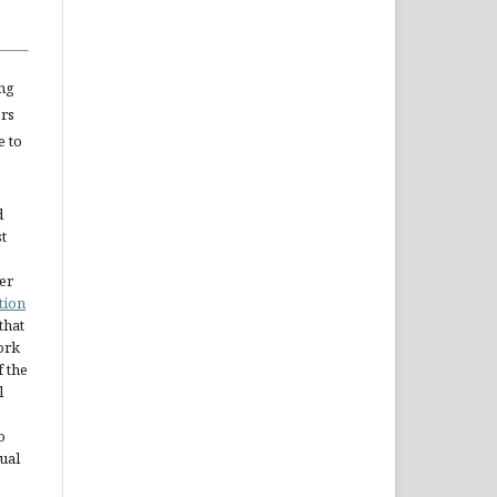
ng
ors
e to
d
st
er
tion
 that
ork
 the
l
o
ual