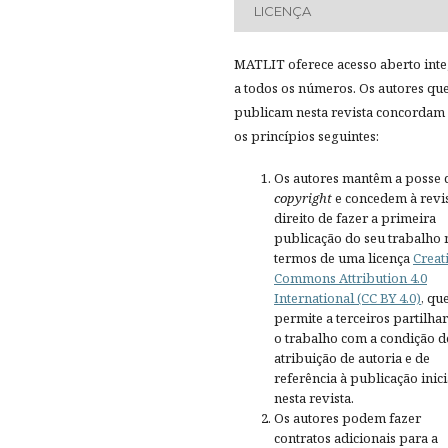
LICENÇA
MATLIT oferece acesso aberto inte
a todos os números. Os autores qu
publicam nesta revista concordam
os princípios seguintes:
Os autores mantêm a posse 
copyright
e concedem à revis
direito de fazer a primeira
publicação do seu trabalho 
termos de uma licença
Creat
Commons Attribution 4.0
International (CC BY 4.0)
, qu
permite a terceiros partilh
o trabalho com a condição d
atribuição de autoria e de
referência à publicação inici
nesta revista.
Os autores podem fazer
contratos adicionais para a