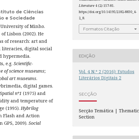
Literature
4 (2):157-81.
tituto de Ciências
https://doi.org/10.14195/2182-8830_4-
ão e Sociedade
2_8.
 University of Minho.
Formatos Citação
 of Lisbon (2002). He
s of research: art and
teracies, digital social
nd hypermedia.
EDIÇÃO
s, e.g.
Scientific-
ase of science museums
;
Vol. 4 N.º 2 (2016): Estudos
Literários Digitais 2
global art museums
.
ybrimedia, digital games.
Spatial nº1
(1975) and
SECÇÃO
dity and temperature of
e (1995).
Hybrilog
Secção Temática | Themati
n Flash and Action
Section
n GPS, 2009).
Social