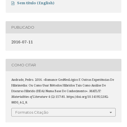
Sem título (English)
PUBLICADO
2016-07-11
COMO CITAR
Andrade, Pedro. 2016. «Romance GeoNeoLógico E Outras Experiências De
Hibrimédia: Ou Como Usar Métodos Híbridos Tais Como Análise De
Discurso Híbrido (HDA) Numa Base De Conhecimento».
MATLIT:
Materialities of Literature
4 (2):157-81. https://doi.org/10.14195/2182-
8830_4-2_8.
Formatos Citação