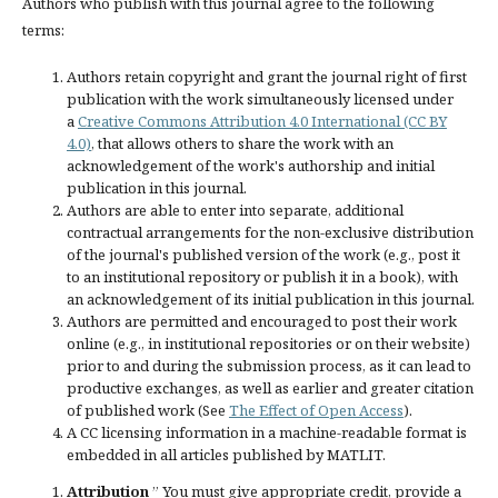
Authors who publish with this journal agree to the following
terms:
Authors retain copyright and grant the journal right of first
publication with the work simultaneously licensed under
a
Creative Commons Attribution 4.0 International (CC BY
4.0)
, that allows others to share the work with an
acknowledgement of the work's authorship and initial
publication in this journal.
Authors are able to enter into separate, additional
contractual arrangements for the non-exclusive distribution
of the journal's published version of the work (e.g., post it
to an institutional repository or publish it in a book), with
an acknowledgement of its initial publication in this journal.
Authors are permitted and encouraged to post their work
online (e.g., in institutional repositories or on their website)
prior to and during the submission process, as it can lead to
productive exchanges, as well as earlier and greater citation
of published work (See
The Effect of Open Access
).
A CC licensing information in a machine-readable format is
embedded in all articles published by MATLIT.
Attribution
” You must give
appropriate credit
, provide a