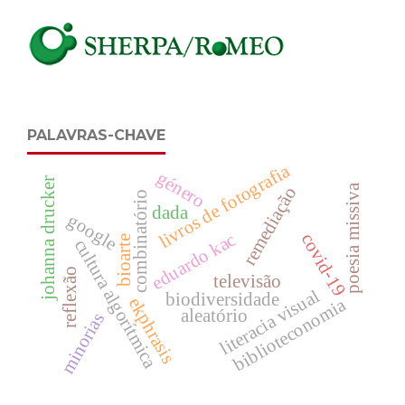
PALAVRAS-CHAVE
livros de fotografia
género
johanna drucker
poesia missiva
remediação
combinatório
dada
google
eduardo kac
covid-19
bioarte
cultura algorítmica
reflexão
televisão
literacia visual
biodiversidade
ekphrasis
biblioteconomia
aleatório
minorias