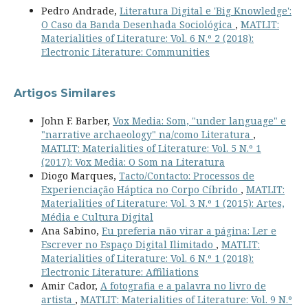
Pedro Andrade,
Literatura Digital e 'Big Knowledge':
O Caso da Banda Desenhada Sociológica
,
MATLIT:
Materialities of Literature: Vol. 6 N.º 2 (2018):
Electronic Literature: Communities
Artigos Similares
John F. Barber,
Vox Media: Som, "under language" e
"narrative archaeology" na/como Literatura
,
MATLIT: Materialities of Literature: Vol. 5 N.º 1
(2017): Vox Media: O Som na Literatura
Diogo Marques,
Tacto/Contacto: Processos de
Experienciação Háptica no Corpo Cíbrido
,
MATLIT:
Materialities of Literature: Vol. 3 N.º 1 (2015): Artes,
Média e Cultura Digital
Ana Sabino,
Eu preferia não virar a página: Ler e
Escrever no Espaço Digital Ilimitado
,
MATLIT:
Materialities of Literature: Vol. 6 N.º 1 (2018):
Electronic Literature: Affiliations
Amir Cador,
A fotografia e a palavra no livro de
artista
,
MATLIT: Materialities of Literature: Vol. 9 N.º