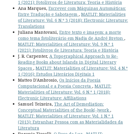
1 (2021): Fotolivros de Literatura: Teoria e História
Ana Marques,
Escrever com Máquinas Automáticas:
Entre Tradução e Sabotagem
,
MATLIT: Materialities
of Literature: Vol. 6 N.º 3 (2018): Electronic Literature:
Translations
Juliana Mantovani,
Entre texto e imagem: a morte
como tema fotoliterário em Nadja de André Breton
,
MATLIT: Materialities of Literature: Vol. 9 N.º 1
(2021): Fotolivros de Literatura: Teoria e História
J. R. Carpenter,
A Topographical Approach to Re-
Reading Books about Islands in Digital Literary
Spaces
,
MATLIT: Materialities of Literature: Vol. 4 N.º
1 (2016): Estudos Literários Digitais 1
Matteo D'Ambrosio,
Os Inícios da Poesia
Computacional e a Poesia Concreta
,
MATLIT:
Materialities of Literature: Vol. 6 N.º 1 (2018):
Electronic Literature: Affiliations
Samuel Teixeira,
The Art of Demediation:
Conceptual Materialities of the Book(-)work
,
MATLIT: Materialities of Literature: Vol. 1 N.º 1
(2013): Estranhar Pessoa com as Materialidades da
Literatura
Eugenio Tisselli,
O Peso da Luz
,
MATLIT: