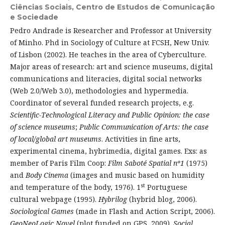
Ciências Sociais, Centro de Estudos de Comunicação
e Sociedade
Pedro Andrade is Researcher and Professor at University
of Minho. Phd in Sociology of Culture at FCSH, New Univ.
of Lisbon (2002). He teaches in the area of Cyberculture.
Major areas of research: art and science museums, digital
communications and literacies, digital social networks
(Web 2.0/Web 3.0), methodologies and hypermedia.
Coordinator of several funded research projects, e.g.
Scientific-Technological Literacy and Public Opinion: the case
of science museums
;
Public Communication of Arts: the case
of local/global art museums
. Activities in fine arts,
experimental cinema, hybrimedia, digital games. Exs: as
member of Paris Film Coop:
Film Saboté Spatial nº1
(1975)
and
Body Cinema
(images and music based on humidity
st
and temperature of the body, 1976). 1
Portuguese
cultural webpage (1995).
Hybrilog
(hybrid blog, 2006).
Sociological Games
(made in Flash and Action Script, 2006).
GeoNeoLogic Novel
(plot funded on GPS, 2009).
Social