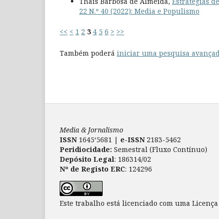
Thais Barbosa de Almeida,
Estratégias d
22 N.º 40 (2022): Media e Populismo
<<
<
1
2
3
4
5
6
>
>>
Também poderá
iniciar uma pesquisa avançad
Media & Jornalismo
ISSN
1645‘5681 |
e-ISSN
2183-5462
Peridiocidade:
Semestral (Fluxo Contínuo)
Depósito Legal
: 186314/02
Nº de Registo ERC
: 124296
Este trabalho está licenciado com uma Licenç