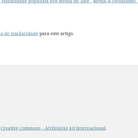
e visibilidade populista nos media on-line
,
Media & Jornalismo: 
a de similaridade
para este artigo.
a
Creative Commons - Atribuição 4.0 Internacional
.