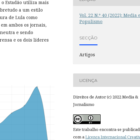
 o Estadão utiliza mais
obretudo a um estilo
Vol. 22 N.º 40 (2022): Media 
gura de Lula como
Populismo
 em ambos os jornais,
 neutra e sendo
SECÇÃO
ensa e os dois líderes
Artigos
LICENÇA
Direitos de Autor (c) 2022 Media &
Jornalismo
Este trabalho encontra-se publica
com a
Licença Internacional Creati