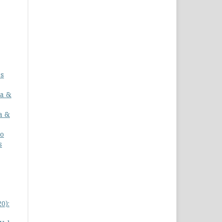
os
a &
a &
no
s
0):