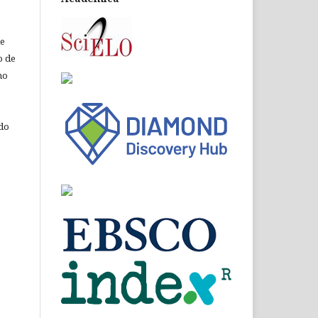
de
o de
ho
 do