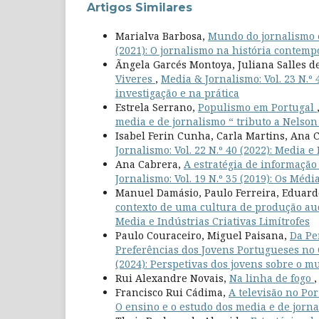
Artigos Similares
Marialva Barbosa,
Mundo do jornalismo 
(2021): O jornalismo na história contem
Ãngela Garcés Montoya, Juliana Salles 
Viveres
,
Media & Jornalismo: Vol. 23 N.
investigação e na prática
Estrela Serrano,
Populismo em Portugal
media e de jornalismo “ tributo a Nelso
Isabel Ferin Cunha, Carla Martins, Ana 
Jornalismo: Vol. 22 N.º 40 (2022): Media 
Ana Cabrera,
A estratégia de informaçã
Jornalismo: Vol. 19 N.º 35 (2019): Os Mé
Manuel Damásio, Paulo Ferreira, Eduard
contexto de uma cultura de produção au
Media e Indústrias Criativas Limítrofes
Paulo Couraceiro, Miguel Paisana,
Da Pe
Preferências dos Jovens Portugueses no
(2024): Perspetivas dos jovens sobre o m
Rui Alexandre Novais,
Na linha de fogo
Francisco Rui Cádima,
A televisão no Po
O ensino e o estudo dos media e de jorn