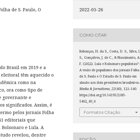
2022-05-26
olha de S. Paulo, O
COMO CITAR
Rebouças, H. da S., Costa, D. S., Silva, L
S., Gonçalves, J. de C., & Nascimento, A
F. (2022). Lula e Bolsonaro populistas? 
 do Brasil em 2019 e a
A visão de populismo dos jornais Folha
 eleitoral têm aquecido o
de S. Paulo e O Estado de S. Paulo em
cadêmica como na
alusão aos dois presidentes brasileiros.
Media & Jornalismo
,
22
(40), 121–140.
co, ora como tipo de
https://doi.org/10.14195/2183-
e governante e
5462_40_6
s significados. Assim, é
 termo pelos jornais Folha
Formatos Citação
41 editoriais que
 Bolsonaro e Lula. A
studo revelou, dentre
EDIÇÃO