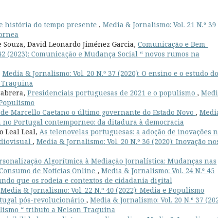
e história do tempo presente
,
Media & Jornalismo: Vol. 21 N.º 39
pornea
de Souza, David Leonardo Jiménez Garcia,
Comunicação e Bem-
º 42 (2023): Comunicação e Mudança Social “ novos rumos na
,
Media & Jornalismo: Vol. 20 N.º 37 (2020): O ensino e o estudo d
n Traquina
Cabrera,
Presidenciais portuguesas de 2021 e o populismo
,
Medi
e Populismo
o de Marcello Caetano o último governante do Estado Novo
,
Medi
dia no Portugal contemporneo: da ditadura à democracia
o Leal Leal,
As telenovelas portuguesas: a adoção de inovações 
diovisual
,
Media & Jornalismo: Vol. 20 N.º 36 (2020): Inovação no
rsonalização Algorítmica à Mediação Jornalística: Mudanças nas
 Consumo de Notícias Online
,
Media & Jornalismo: Vol. 24 N.º 45
undo que os rodeia e contextos de cidadania digital
,
Media & Jornalismo: Vol. 22 N.º 40 (2022): Media e Populismo
rtugal pós-revolucionário
,
Media & Jornalismo: Vol. 20 N.º 37 (202
alismo “ tributo a Nelson Traquina