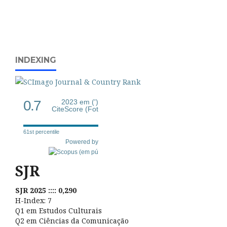
INDEXING
0.7
2023 em (')
CiteScore (Fot
61st percentile
Powered by
SJR
SJR 2025 :::: 0,290
H-Index: 7
Q1 em Estudos Culturais
Q2 em Ciências da Comunicação