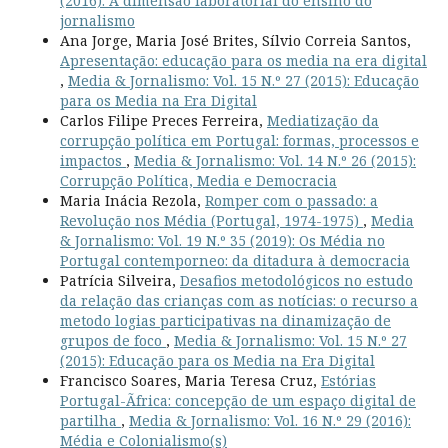
(2016): A dimensão laboratorial do ensino do
jornalismo
Ana Jorge, Maria José Brites, Sílvio Correia Santos,
Apresentação: educação para os media na era digital
,
Media & Jornalismo: Vol. 15 N.º 27 (2015): Educação
para os Media na Era Digital
Carlos Filipe Preces Ferreira,
Mediatização da
corrupção política em Portugal: formas, processos e
impactos
,
Media & Jornalismo: Vol. 14 N.º 26 (2015):
Corrupção Política, Media e Democracia
Maria Inácia Rezola,
Romper com o passado: a
Revolução nos Média (Portugal, 1974-1975)
,
Media
& Jornalismo: Vol. 19 N.º 35 (2019): Os Média no
Portugal contemporneo: da ditadura à democracia
Patrícia Silveira,
Desafios metodológicos no estudo
da relação das crianças com as notícias: o recurso a
metodo logias participativas na dinamização de
grupos de foco
,
Media & Jornalismo: Vol. 15 N.º 27
(2015): Educação para os Media na Era Digital
Francisco Soares, Maria Teresa Cruz,
Estórias
Portugal-Ãfrica: concepção de um espaço digital de
partilha
,
Media & Jornalismo: Vol. 16 N.º 29 (2016):
Média e Colonialismo(s)