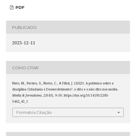
PDF
PUBLICADO
2023-12-11
COMO CITAR
Pinto, M., Pereira, S., Navio, C., & Fillol, J. (2023). A polémica sobre a
disciplina Cidadania e Desenvolvimento’: o dito e o não dito nos media.
Media & Jornalismo
,
23
(43), 9–36. https://doi.org/10.14195/2183-
5462_43_1
Formatos Citação