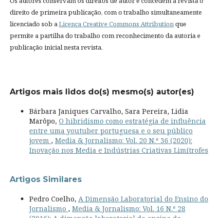
Os autores conservam os direitos de autor e concedem à revista o
direito de primeira publicação, com o trabalho simultaneamente
licenciado sob a
Licença Creative Commons Attribution
que
permite a partilha do trabalho com reconhecimento da autoria e
publicação inicial nesta revista.
Artigos mais lidos do(s) mesmo(s) autor(es)
Bárbara Janiques Carvalho, Sara Pereira, Lidia
Marôpo,
O hibridismo como estratégia de influência
entre uma youtuber portuguesa e o seu público
jovem
,
Media & Jornalismo: Vol. 20 N.º 36 (2020):
Inovação nos Media e Indústrias Criativas Limítrofes
Artigos Similares
Pedro Coelho,
A Dimensão Laboratorial do Ensino do
Jornalismo
,
Media & Jornalismo: Vol. 16 N.º 28