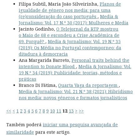
Filipa Subtil, Maria João Silveirinha,
Planos de
igualdade de género nos media: para uma
(re)consideração do caso português
,
Media &
Jornalismo: Vol. 17 N.º 30 (2017): Mulheres e Media
Jacinto Godinho,
O Telejornal da RTP mostrou
o Maio de 68 e escondeu a Crise Académica de
69. Porquê?
,
Media & Jornalismo: Vol. 19 N.º 35
(2019): Os Média no Portugal contemporneo: da
ditadura à democracia
Ana Margarida Barreto,
Personal traits behind the
intention to Donate Blood
,
Media & Jornalismo: Vol.
19 N.º 34 (2019): Publicidade: teorias, métodos e
práticas
Branco Di Fátima,
Quarta Vaga da reportagem
,
Media & Jornalismo: Vol. 21 N.º 38 (2021): Hibridismo
nos media: novos géneros e formatos jornalísticos
<<
<
1
2
3
4
5
6
7
8
9
10
11
12
13
>
>>
Também poderá
iniciar uma pesquisa avançada de
similaridade
para este artigo.