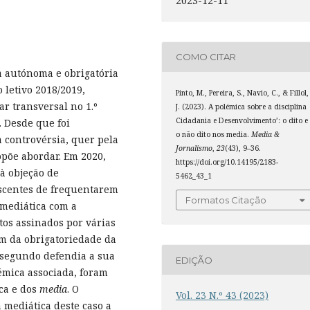
2023-12-11
COMO CITAR
a autónoma e obrigatória
o letivo 2018/2019,
Pinto, M., Pereira, S., Navio, C., & Fillol,
 transversal no 1.º
J. (2023). A polémica sobre a disciplina
Cidadania e Desenvolvimento’: o dito e
. Desde que foi
o não dito nos media.
Media &
 controvérsia, quer pela
Jornalismo
,
23
(43), 9–36.
opõe abordar. Em 2020,
https://doi.org/10.14195/2183-
à objeção de
5462_43_1
escentes de frequentarem
Formatos Citação
 mediática com a
tos assinados por várias
im da obrigatoriedade da
o segundo defendia a sua
EDIÇÃO
lémica associada, foram
ica e dos
media
. O
Vol. 23 N.º 43 (2023)
 mediática deste caso a