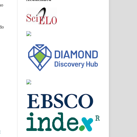
ho
 do
e