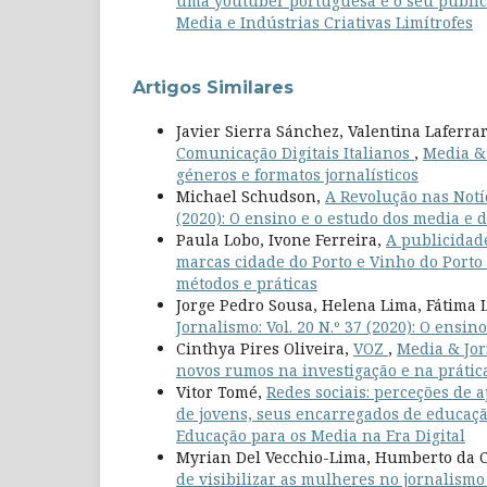
uma youtuber portuguesa e o seu públi
Media e Indústrias Criativas Limítrofes
Artigos Similares
Javier Sierra Sánchez, Valentina Laferra
Comunicação Digitais Italianos
,
Media & 
géneros e formatos jornalísticos
Michael Schudson,
A Revolução nas No
(2020): O ensino e o estudo dos media e 
Paula Lobo, Ivone Ferreira,
A publicidad
marcas cidade do Porto e Vinho do Porto
métodos e práticas
Jorge Pedro Sousa, Helena Lima, Fátima 
Jornalismo: Vol. 20 N.º 37 (2020): O ensi
Cinthya Pires Oliveira,
VOZ
,
Media & Jor
novos rumos na investigação e na prátic
Vitor Tomé,
Redes sociais: perceções de
de jovens, seus encarregados de educaçã
Educação para os Media na Era Digital
Myrian Del Vecchio-Lima, Humberto da 
de visibilizar as mulheres no jornalismo