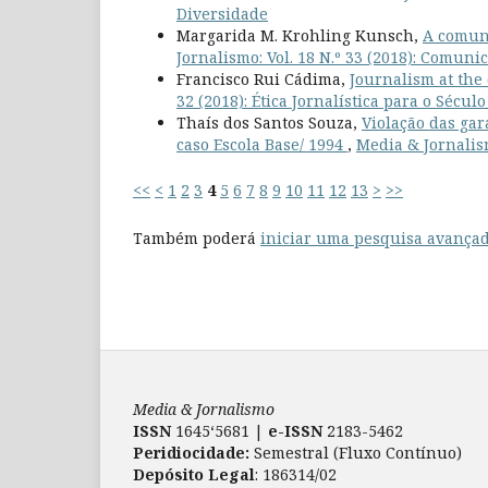
Diversidade
Margarida M. Krohling Kunsch,
A comun
Jornalismo: Vol. 18 N.º 33 (2018): Comuni
Francisco Rui Cádima,
Journalism at the
32 (2018): Ética Jornalística para o Sécu
Thaís dos Santos Souza,
Violação das gar
caso Escola Base/ 1994
,
Media & Jornalism
<<
<
1
2
3
4
5
6
7
8
9
10
11
12
13
>
>>
Também poderá
iniciar uma pesquisa avançad
Media & Jornalismo
ISSN
1645‘5681 |
e-ISSN
2183-5462
Peridiocidade:
Semestral (Fluxo Contínuo)
Depósito Legal
: 186314/02