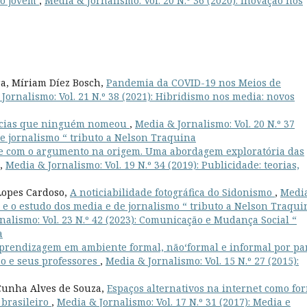
co jovem
,
Media & Jornalismo: Vol. 20 N.º 36 (2020): Inovação nos
ra, Míriam Díez Bosch,
Pandemia da COVID-19 nos Meios de
Jornalismo: Vol. 21 N.º 38 (2021): Hibridismo nos media: novos
tícias que ninguém nomeou
,
Media & Jornalismo: Vol. 20 N.º 37
de jornalismo “ tributo a Nelson Traquina
e com o argumento na origem. Uma abordagem exploratória das
,
Media & Jornalismo: Vol. 19 N.º 34 (2019): Publicidade: teorias,
Lopes Cardoso,
A noticiabilidade fotográfica do Sidonismo
,
Medi
no e o estudo dos media e de jornalismo “ tributo a Nelson Traqui
nalismo: Vol. 23 N.º 42 (2023): Comunicação e Mudança Social “
a
 aprendizagem em ambiente formal, não‘formal e informal por pa
o e seus professores
,
Media & Jornalismo: Vol. 15 N.º 27 (2015):
Cunha Alves de Souza,
Espaços alternativos na internet como fo
 brasileiro
,
Media & Jornalismo: Vol. 17 N.º 31 (2017): Media e