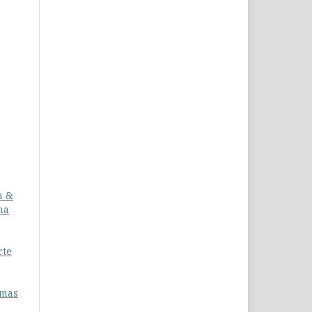
a &
na
rte
rmas