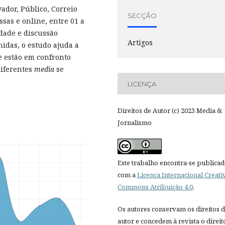
vador, Público, Correio
SECÇÃO
sas e online, entre 01 a
idade e discussão
Artigos
hidas, o estudo ajuda a
e estão em confronto
diferentes
media
se
LICENÇA
Direitos de Autor (c) 2023 Media &
Jornalismo
Este trabalho encontra-se publica
com a
Licença Internacional Creati
Commons Atribuição 4.0
.
Os autores conservam os direitos 
autor e concedem à revista o direit