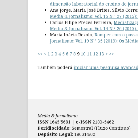
dimensão laboratorial do ensino do jorn
Ana Jorge, Maria José Brites, Sílvio Corr
Media & Jornalismo: Vol. 15 N.º 27 (2015)
Carlos Filipe Preces Ferreira,
Mediatizaçã
Media & Jornalismo: Vol. 14 N.º 26 (2015)
Maria Inácia Rezola,
Romper com o passad
Jornalismo: Vol. 19 N.º 35 (2019): Os Mé
<<
<
1
2
3
4
5
6
7
8
9
10
11
12
13
>
>>
Também poderá
iniciar uma pesquisa avançad
Media & Jornalismo
ISSN
1645‘5681 |
e-ISSN
2183-5462
Peridiocidade:
Semestral (Fluxo Contínuo)
Depósito Legal
: 186314/02