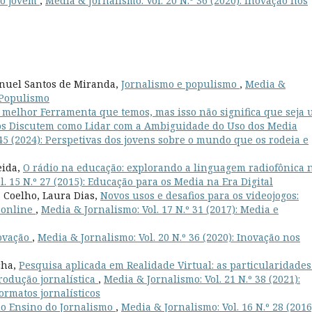
co jovem
,
Media & Jornalismo: Vol. 20 N.º 36 (2020): Inovação nos
Manuel Santos de Miranda,
Jornalismo e populismo
,
Media &
e Populismo
a melhor Ferramenta que temos, mas isso não significa que seja
os Discutem como Lidar com a Ambiguidade do Uso dos Media
 45 (2024): Perspetivas dos jovens sobre o mundo que os rodeia e
eida,
O rádio na educação: explorando a linguagem radiofônica 
. 15 N.º 27 (2015): Educação para os Media na Era Digital
a Coelho, Laura Dias,
Novos usos e desafios para os videojogos:
 online
,
Media & Jornalismo: Vol. 17 N.º 31 (2017): Media e
novação
,
Media & Jornalismo: Vol. 20 N.º 36 (2020): Inovação nos
cha,
Pesquisa aplicada em Realidade Virtual: as particularidades
rodução jornalística
,
Media & Jornalismo: Vol. 21 N.º 38 (2021):
ormatos jornalísticos
do Ensino do Jornalismo
,
Media & Jornalismo: Vol. 16 N.º 28 (2016