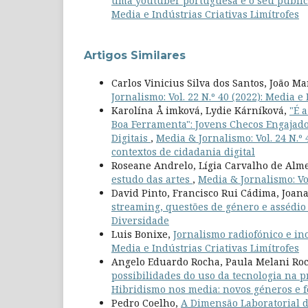
uma youtuber portuguesa e o seu públi
Media e Indústrias Criativas Limítrofes
Artigos Similares
Carlos Vinicius Silva dos Santos, João 
Jornalismo: Vol. 22 N.º 40 (2022): Media 
Karolína Å imková, Lydie Kárníková,
"É 
Boa Ferramenta": Jovens Checos Engajad
Digitais
,
Media & Jornalismo: Vol. 24 N.º
contextos de cidadania digital
Roseane Andrelo, Lígia Carvalho de Alm
estudo das artes
,
Media & Jornalismo: Vol
David Pinto, Francisco Rui Cádima, Joan
streaming, questões de género e assédio
Diversidade
Luis Bonixe,
Jornalismo radiofónico e i
Media e Indústrias Criativas Limítrofes
Angelo Eduardo Rocha, Paula Melani Ro
possibilidades do uso da tecnologia na p
Hibridismo nos media: novos géneros e f
Pedro Coelho,
A Dimensão Laboratorial 