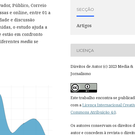
vador, Público, Correio
SECÇÃO
sas e online, entre 01 a
idade e discussão
Artigos
hidas, o estudo ajuda a
e estão em confronto
diferentes
media
se
LICENÇA
Direitos de Autor (c) 2023 Media &
Jornalismo
Este trabalho encontra-se publica
com a
Licença Internacional Creati
Commons Atribuição 4.0
.
Os autores conservam os direitos 
autor e concedem à revista o direit