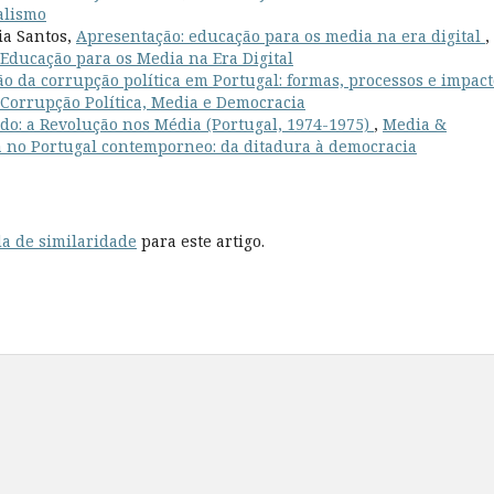
alismo
eia Santos,
Apresentação: educação para os media na era digital
,
: Educação para os Media na Era Digital
o da corrupção política em Portugal: formas, processos e impac
: Corrupção Política, Media e Democracia
o: a Revolução nos Média (Portugal, 1974-1975)
,
Media &
dia no Portugal contemporneo: da ditadura à democracia
a de similaridade
para este artigo.