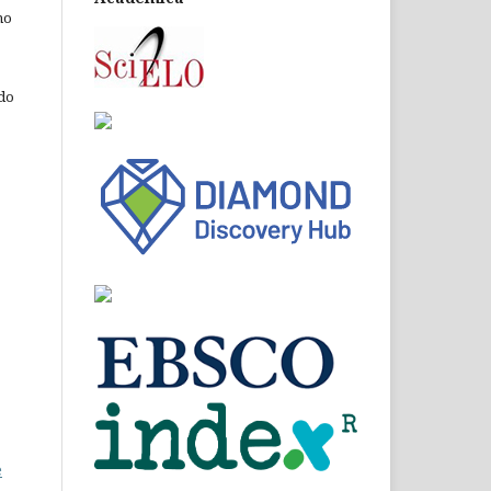
ho
 do
e