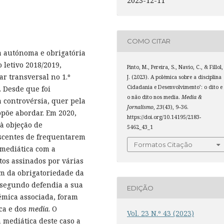
2023-12-11
COMO CITAR
a autónoma e obrigatória
o letivo 2018/2019,
Pinto, M., Pereira, S., Navio, C., & Fillol,
 transversal no 1.º
J. (2023). A polémica sobre a disciplina
Cidadania e Desenvolvimento’: o dito e
. Desde que foi
o não dito nos media.
Media &
 controvérsia, quer pela
Jornalismo
,
23
(43), 9–36.
opõe abordar. Em 2020,
https://doi.org/10.14195/2183-
à objeção de
5462_43_1
escentes de frequentarem
Formatos Citação
 mediática com a
tos assinados por várias
im da obrigatoriedade da
o segundo defendia a sua
EDIÇÃO
lémica associada, foram
ica e dos
media
. O
Vol. 23 N.º 43 (2023)
 mediática deste caso a