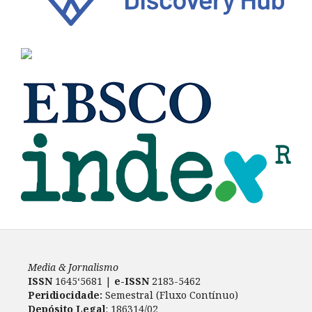
Media & Jornalismo
ISSN
1645‘5681 |
e-ISSN
2183-5462
Peridiocidade:
Semestral (Fluxo Contínuo)
Depósito Legal
: 186314/02