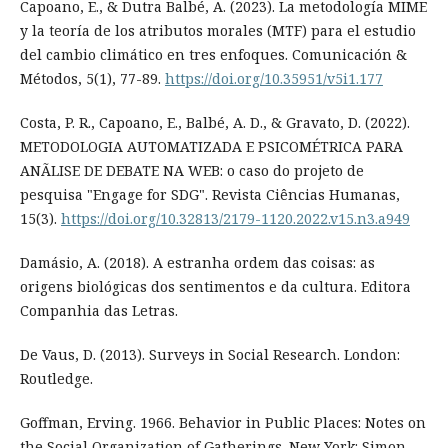
Capoano, E., & Dutra Balbé, A. (2023). La metodología MIME
y la teoría de los atributos morales (MTF) para el estudio
del cambio climático en tres enfoques. Comunicación &
Métodos, 5(1), 77-89.
https://doi.org/10.35951/v5i1.177
Costa, P. R., Capoano, E., Balbé, A. D., & Gravato, D. (2022).
METODOLOGIA AUTOMATIZADA E PSICOMÉTRICA PARA
ANÃLISE DE DEBATE NA WEB: o caso do projeto de
pesquisa "Engage for SDG". Revista Ciências Humanas,
15(3).
https://doi.org/10.32813/2179-1120.2022.v15.n3.a949
Damásio, A. (2018). A estranha ordem das coisas: as
origens biológicas dos sentimentos e da cultura. Editora
Companhia das Letras.
De Vaus, D. (2013). Surveys in Social Research. London:
Routledge.
Goffman, Erving. 1966. Behavior in Public Places: Notes on
the Social Organization of Gatherings. New York: Simon