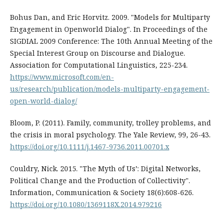
Bohus Dan, and Eric Horvitz. 2009. "Models for Multiparty
Engagement in Openworld Dialog". In Proceedings of the
SIGDIAL 2009 Conference: The 10th Annual Meeting of the
Special Interest Group on Discourse and Dialogue.
Association for Computational Linguistics, 225-234.
https://www.microsoft.com/en-
us/research/publication/models-multiparty-engagement-
open-world-dialog/
Bloom, P. (2011). Family, community, trolley problems, and
the crisis in moral psychology. The Yale Review, 99, 26-43.
https://doi.org/10.1111/j.1467-9736.2011.00701.x
Couldry, Nick. 2015. "The Myth of Us’: Digital Networks,
Political Change and the Production of Collectivity".
Information, Communication & Society 18(6):608-626.
https://doi.org/10.1080/1369118X.2014.979216