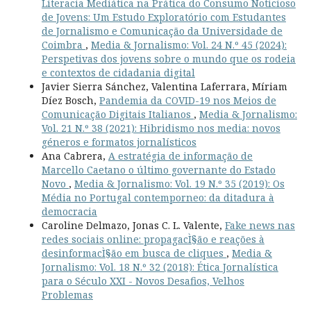
Literacia Mediática na Prática do Consumo Noticioso
de Jovens: Um Estudo Exploratório com Estudantes
de Jornalismo e Comunicação da Universidade de
Coimbra
,
Media & Jornalismo: Vol. 24 N.º 45 (2024):
Perspetivas dos jovens sobre o mundo que os rodeia
e contextos de cidadania digital
Javier Sierra Sánchez, Valentina Laferrara, Míriam
Díez Bosch,
Pandemia da COVID-19 nos Meios de
Comunicação Digitais Italianos
,
Media & Jornalismo:
Vol. 21 N.º 38 (2021): Hibridismo nos media: novos
géneros e formatos jornalísticos
Ana Cabrera,
A estratégia de informação de
Marcello Caetano o último governante do Estado
Novo
,
Media & Jornalismo: Vol. 19 N.º 35 (2019): Os
Média no Portugal contemporneo: da ditadura à
democracia
Caroline Delmazo, Jonas C. L. Valente,
Fake news nas
redes sociais online: propagacÌ§ão e reações à
desinformacÌ§ão em busca de cliques
,
Media &
Jornalismo: Vol. 18 N.º 32 (2018): Ética Jornalística
para o Século XXI - Novos Desafios, Velhos
Problemas