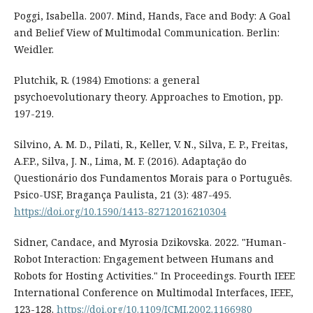
Poggi, Isabella. 2007. Mind, Hands, Face and Body: A Goal
and Belief View of Multimodal Communication. Berlin:
Weidler.
Plutchik, R. (1984) Emotions: a general
psychoevolutionary theory. Approaches to Emotion, pp.
197-219.
Silvino, A. M. D., Pilati, R., Keller, V. N., Silva, E. P., Freitas,
A.F.P., Silva, J. N., Lima, M. F. (2016). Adaptação do
Questionário dos Fundamentos Morais para o Português.
Psico-USF, Bragança Paulista, 21 (3): 487-495.
https://doi.org/10.1590/1413-82712016210304
Sidner, Candace, and Myrosia Dzikovska. 2022. "Human-
Robot Interaction: Engagement between Humans and
Robots for Hosting Activities." In Proceedings. Fourth IEEE
International Conference on Multimodal Interfaces, IEEE,
123-128.
https://doi.org/10.1109/ICMI.2002.1166980