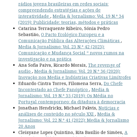
rádios jovens brasileiras em redes sociais:
compreendendo estratégias e ações de
interatividade
,
Media & Jornalismo: Vol. 19 N.º 34
(2019): Publicidade: teorias, métodos e práticas
Catarina Terraquente Ribeiro, Sónia Pedro
Sebastião,
O Pacto Ecológico Europeu e a
Comunicação Pública das Alterações Climáticas
,
Media & Jornalismo: Vol. 23 N.º 42 (2023):
Comunicação e Mudança Social “ novos rumos na
investigação e na prática
Ana Sofia Paiva, Ricardo Morais,
The revenge of
audio
,
Media & Jornalismo: Vol. 20 N.º 36 (2020):
Inovação nos Media e Indústrias Criativas Limítrofes
Eduardo Cintra Torres, Filomena Serra,
Do Chefe
Incontestado ao Chefe Panóptico
,
Media &
Jornalismo: Vol. 19 N.º 35 (2019): Os Média no
Portugal contemporneo: da ditadura à democracia
Jonathan Hendrickx, Michael Pakvis,
Notícias e
análises de conteúdo no século XXI
,
Media &
Jornalismo: Vol. 22 N.º 41 (2022): Media & Jornalismo
20 Anos
Cleisyane Lopes Quintino, Rita Basílio de Simões,
A