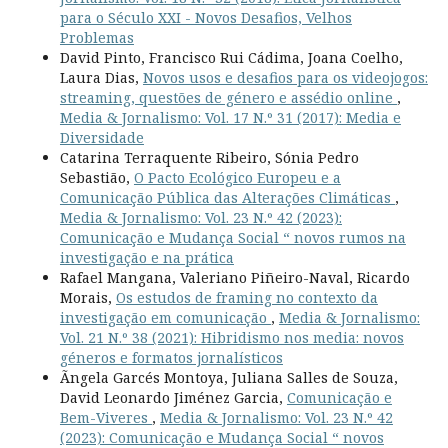
para o Século XXI - Novos Desafios, Velhos
Problemas
David Pinto, Francisco Rui Cádima, Joana Coelho,
Laura Dias,
Novos usos e desafios para os videojogos:
streaming, questões de género e assédio online
,
Media & Jornalismo: Vol. 17 N.º 31 (2017): Media e
Diversidade
Catarina Terraquente Ribeiro, Sónia Pedro
Sebastião,
O Pacto Ecológico Europeu e a
Comunicação Pública das Alterações Climáticas
,
Media & Jornalismo: Vol. 23 N.º 42 (2023):
Comunicação e Mudança Social “ novos rumos na
investigação e na prática
Rafael Mangana, Valeriano Piñeiro-Naval, Ricardo
Morais,
Os estudos de framing no contexto da
investigação em comunicação
,
Media & Jornalismo:
Vol. 21 N.º 38 (2021): Hibridismo nos media: novos
géneros e formatos jornalísticos
Ãngela Garcés Montoya, Juliana Salles de Souza,
David Leonardo Jiménez Garcia,
Comunicação e
Bem-Viveres
,
Media & Jornalismo: Vol. 23 N.º 42
(2023): Comunicação e Mudança Social “ novos