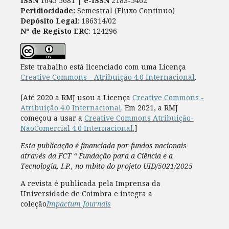
ISSN
1645‘5681 |
e-ISSN
2183-5462
Peridiocidade:
Semestral (Fluxo Contínuo)
Depósito Legal
: 186314/02
Nº de Registo ERC
: 124296
Este trabalho está licenciado com uma Licença
Creative Commons - Atribuição 4.0 Internacional
.
[Até 2020 a RMJ usou a Licença
Creative Commons -
Atribuição 4.0 Internacional
. Em 2021, a RMJ
começou a usar a
Creative Commons Atribuição-
NãoComercial 4.0 Internacional.
]
Esta publicação é financiada por fundos nacionais
através da FCT “ Fundação para a Ciência e a
Tecnologia, I.P., no mbito do projeto UID/5021/2025
A revista é publicada pela Imprensa da
Universidade de Coimbra e integra a
coleção
Impactum Journals