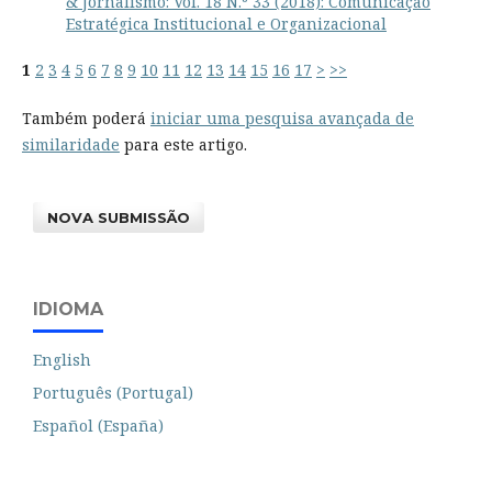
& Jornalismo: Vol. 18 N.º 33 (2018): Comunicação
Estratégica Institucional e Organizacional
1
2
3
4
5
6
7
8
9
10
11
12
13
14
15
16
17
>
>>
Também poderá
iniciar uma pesquisa avançada de
similaridade
para este artigo.
NOVA SUBMISSÃO
IDIOMA
English
Português (Portugal)
Español (España)