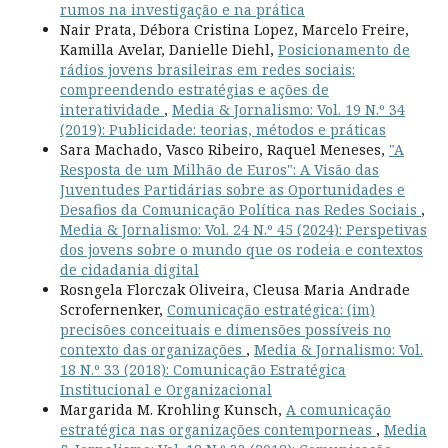
rumos na investigação e na prática
Nair Prata, Débora Cristina Lopez, Marcelo Freire,
Kamilla Avelar, Danielle Diehl,
Posicionamento de
rádios jovens brasileiras em redes sociais:
compreendendo estratégias e ações de
interatividade
,
Media & Jornalismo: Vol. 19 N.º 34
(2019): Publicidade: teorias, métodos e práticas
Sara Machado, Vasco Ribeiro, Raquel Meneses,
"A
Resposta de um Milhão de Euros": A Visão das
Juventudes Partidárias sobre as Oportunidades e
Desafios da Comunicação Política nas Redes Sociais
,
Media & Jornalismo: Vol. 24 N.º 45 (2024): Perspetivas
dos jovens sobre o mundo que os rodeia e contextos
de cidadania digital
Rosngela Florczak Oliveira, Cleusa Maria Andrade
Scrofernenker,
Comunicação estratégica: (im)
precisões conceituais e dimensões possíveis no
contexto das organizações
,
Media & Jornalismo: Vol.
18 N.º 33 (2018): Comunicação Estratégica
Institucional e Organizacional
Margarida M. Krohling Kunsch,
A comunicação
estratégica nas organizações contemporneas
,
Media