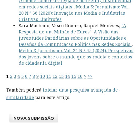
O meme como estratégia de marketing institucional
em redes sociais digitais
,
Media & Jornalismo: Vol.
20 N.º 36 (2020): Inovação nos Media e Indústrias
Criativas Limítrofes
Sara Machado, Vasco Ribeiro, Raquel Meneses,
"A
Resposta de um Milhão de Euros": A Visão das
Juventudes Partidárias sobre as Oportunidades e
Desafios da Comunicação Política nas Redes Sociais
,
Media & Jornalismo: Vol. 24 N.º 45 (2024): Perspetivas
dos jovens sobre o mundo que os rodeia e contextos
de cidadania digital
1
2
3
4
5
6
7
8
9
10
11
12
13
14
15
16
>
>>
Também poderá
iniciar uma pesquisa avançada de
similaridade
para este artigo.
NOVA SUBMISSÃO