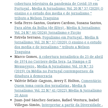
cobertura televisiva da pandemia de Covid-19 em
Portugal
,
Media & Jornalismo: Vol. 20 N.º 37 (2020): O
ensino e o estudo dos media e de jornalismo “
tributo a Nelson Traquina
Sofia Ferro-Santos, Gustavo Cardoso, Susana Santos,
Para além da Bolha (de filtro)
,
Media & Jornalismo:
Vol. 24 N.º 44 (2024): Jornalismo e Ficção
Estrela Serrano,
Populismo em Portugal
,
Media &
Jornalismo: Vol. 20 N.º 37 (2020): O ensino e o estudo
dos media e de jornalismo “ tributo a Nelson
Traquina
Marco Gomes,
A cobertura jornalística do 25 de abril
de 1974 no Corriere della Sera, La Stampa e Il
Messaggero
,
Media & Jornalismo: Vol. 19 N.º 35
(2019): Os Média no Portugal contemporneo: da
ditadura à democracia
Valérie Bélair-Gagnon, Avery E. Holton,
Comentário:
Quem toma conta dos jornalistas
,
Media &
Jornalismo: Vol. 22 N.º 41 (2022): Media & Jornalismo
20 Anos
Juan-José Sánchez-Soriano, Rafael Ventura, Isabel
Villegas-Simón,
Interpretar a partir da Diversidade
,