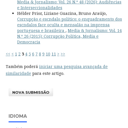
Media & Jornalismo: Vol. 26 N.º 48 (2026): Audiências
e Interseccionalidades
Hélder Prior, Liziane Guazina, Bruno Araújo,
Corrupção e escndalo político: o enquadramento dos
escndalos face oculta e mensalão na imprensa
portuguesa e brasileira
,
Media & Jornalismo: Vol. 14
N.º 26 (2015): Corrupção Política, Media e
Democracia
<<
<
1
2
3
4
5
6
7
8
9
10
11
>
>>
Também poderá
iniciar uma pesquisa avançada de
similaridade
para este artigo.
NOVA SUBMISSÃO
IDIOMA