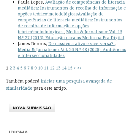
Paula Lopes,
Avaliação de competências de literacia
mediática: Instrumentos de recolha de informação e
opções teórico‘metodológicasAvaliação de
competências de literacia mediática: Instrumentos
de recolha de informação e opções
teórico‘metodológicas
,
Media & Jornalismo: Vol. 15
N.º 27 (2015): Educação para os Media na Era Digital
James Dennis,
De passivo a ativo e vice-versa?
,
Media & Jornalismo: Vol. 26 N.º 48 (2026): Audiências
e Interseccionalidades
1
2
3
4
5
6
7
8
9
10
11
12
13
14
15
>
>>
Também poderá
iniciar uma pesquisa avançada de
similaridade
para este artigo.
NOVA SUBMISSÃO
IDIOMA