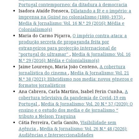
Portugal contemporneo: da ditadura à democracia
Isadora Ataíde Fonseca,
Dilatando a fé e o império: a
imprensa na Guiné no colonialismo (1880-1973)
,
Media & Jornalismo: Vol. 16 N.º 29 (2016): Média e
Colonialismo(s)
Maria do Carmo Piçarra,
O império contra-ataca: a
produção secreta de propaganda feita por
estrangeiros para projecção internacional de
"portugal do ultramar"
,
Media & Jornalismo: Vol. 16
N.º 29 (2016): Média e Colonialismo(s)
Jaime Lourenço, Maria João Centeno,
A cobertura
jornalística do cinema
,
Media & Jornalismo: Vol. 21
N.º 38 (2021): Hibridismo nos media: novos géneros e
formatos jornalísticos
Ana Cabrera, Carla Martins, Isabel Ferin Cunha,
A
cobertura televisiva da pandemia de Covid-19 em
Portugal
,
Media & Jornalismo: Vol. 20 N.º 37 (2020): O
ensino e o estudo dos media e de jornalismo “
tributo a Nelson Traquina
Cátia Ferreira, Carla Ganito,
Visibilidade sem
Agência
,
Media & Jornalismo: Vol. 26 N.º 48 (2026):
Audiências e Interseccionalidades