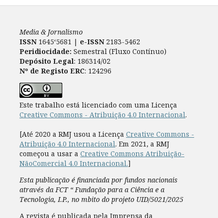
Media & Jornalismo
ISSN
1645‘5681 |
e-ISSN
2183-5462
Peridiocidade:
Semestral (Fluxo Contínuo)
Depósito Legal
: 186314/02
Nº de Registo ERC
: 124296
Este trabalho está licenciado com uma Licença
Creative Commons - Atribuição 4.0 Internacional
.
[Até 2020 a RMJ usou a Licença
Creative Commons -
Atribuição 4.0 Internacional
. Em 2021, a RMJ
começou a usar a
Creative Commons Atribuição-
NãoComercial 4.0 Internacional.
]
Esta publicação é financiada por fundos nacionais
através da FCT “ Fundação para a Ciência e a
Tecnologia, I.P., no mbito do projeto UID/5021/2025
A revista é publicada pela Imprensa da