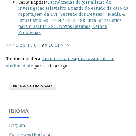
Carla Baptista,
Tendências do jornalismo de
investigação televisivo a partir do estudo de caso da
reportagem da TVI "Segredo dos Deuses"
,
Media &
Jornalismo: Vol. 18 N.º 32 (2018): Ética Jornalística
para o Século XXI - Novos Desafios, Velhos
Problemas
<<
<
1
2
3
4
5
6
7
8
9
10
11
>
>>
Também poderá
iniciar uma pesquisa avançada de
similaridade
para este artigo.
NOVA SUBMISSÃO
IDIOMA
English
Português (Portugal)