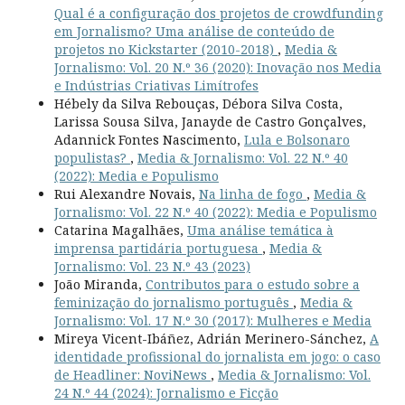
Qual é a configuração dos projetos de crowdfunding
em Jornalismo? Uma análise de conteúdo de
projetos no Kickstarter (2010-2018)
,
Media &
Jornalismo: Vol. 20 N.º 36 (2020): Inovação nos Media
e Indústrias Criativas Limítrofes
Hébely da Silva Rebouças, Débora Silva Costa,
Larissa Sousa Silva, Janayde de Castro Gonçalves,
Adannick Fontes Nascimento,
Lula e Bolsonaro
populistas?
,
Media & Jornalismo: Vol. 22 N.º 40
(2022): Media e Populismo
Rui Alexandre Novais,
Na linha de fogo
,
Media &
Jornalismo: Vol. 22 N.º 40 (2022): Media e Populismo
Catarina Magalhães,
Uma análise temática à
imprensa partidária portuguesa
,
Media &
Jornalismo: Vol. 23 N.º 43 (2023)
João Miranda,
Contributos para o estudo sobre a
feminização do jornalismo português
,
Media &
Jornalismo: Vol. 17 N.º 30 (2017): Mulheres e Media
Mireya Vicent-Ibáñez, Adrián Merinero-Sánchez,
A
identidade profissional do jornalista em jogo: o caso
de Headliner: NoviNews
,
Media & Jornalismo: Vol.
24 N.º 44 (2024): Jornalismo e Ficção