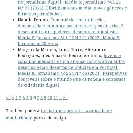
no jornalismo digital
,
Media & Jornalismo: Vol. 21
N.º 38 (2021): Hibridismo nos media: novos géneros e
formatos jornalísticos
Natalie Fenton,
Comentário: comunicação,
democracia e mudança social em tempos de crise “
desestabilizar os poderes, desmontar injustiças
,
Media & Jornalismo: Vol. 22 N.º 41 (2022): Media &
Jornalismo 20 Anos
Margarida Maneta, Luísa Torre, Alexandre
Rodrigues, Inês Amaral, Pedro Jerónimo,
Jovens e
consumo mediático: uma análise comparativa entre
desertos e não-desertos de notícias em Portugal
,
Media & Jornalismo: Vol. 24 N.º 45 (2024): Perspetivas
dos jovens sobre o mundo que os rodeia e contextos
de cidadania digital
<<
<
1
2
3
4
5
6
7
8
9
10
11
>
>>
Também poderá
iniciar uma pesquisa avançada de
similaridade
para este artigo.