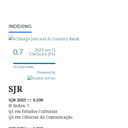
INDEXING
0.7
2023 em (')
CiteScore (Fot
61st percentile
Powered by
SJR
SJR 2025 :::: 0,290
H-Index: 7
Q1 em Estudos Culturais
Q2 em Ciências da Comunicação