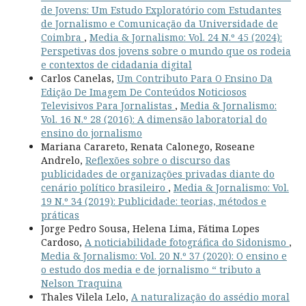
de Jovens: Um Estudo Exploratório com Estudantes
de Jornalismo e Comunicação da Universidade de
Coimbra
,
Media & Jornalismo: Vol. 24 N.º 45 (2024):
Perspetivas dos jovens sobre o mundo que os rodeia
e contextos de cidadania digital
Carlos Canelas,
Um Contributo Para O Ensino Da
Edição De Imagem De Conteúdos Noticiosos
Televisivos Para Jornalistas
,
Media & Jornalismo:
Vol. 16 N.º 28 (2016): A dimensão laboratorial do
ensino do jornalismo
Mariana Carareto, Renata Calonego, Roseane
Andrelo,
Reflexões sobre o discurso das
publicidades de organizações privadas diante do
cenário político brasileiro
,
Media & Jornalismo: Vol.
19 N.º 34 (2019): Publicidade: teorias, métodos e
práticas
Jorge Pedro Sousa, Helena Lima, Fátima Lopes
Cardoso,
A noticiabilidade fotográfica do Sidonismo
,
Media & Jornalismo: Vol. 20 N.º 37 (2020): O ensino e
o estudo dos media e de jornalismo “ tributo a
Nelson Traquina
Thales Vilela Lelo,
A naturalização do assédio moral