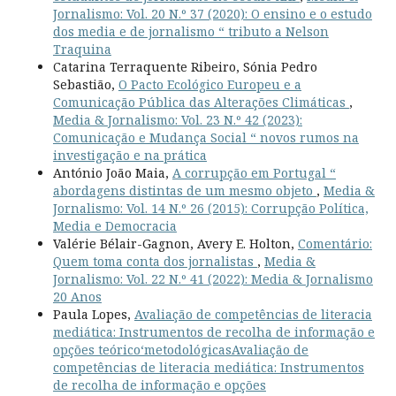
Jornalismo: Vol. 20 N.º 37 (2020): O ensino e o estudo
dos media e de jornalismo “ tributo a Nelson
Traquina
Catarina Terraquente Ribeiro, Sónia Pedro
Sebastião,
O Pacto Ecológico Europeu e a
Comunicação Pública das Alterações Climáticas
,
Media & Jornalismo: Vol. 23 N.º 42 (2023):
Comunicação e Mudança Social “ novos rumos na
investigação e na prática
António João Maia,
A corrupção em Portugal “
abordagens distintas de um mesmo objeto
,
Media &
Jornalismo: Vol. 14 N.º 26 (2015): Corrupção Política,
Media e Democracia
Valérie Bélair-Gagnon, Avery E. Holton,
Comentário:
Quem toma conta dos jornalistas
,
Media &
Jornalismo: Vol. 22 N.º 41 (2022): Media & Jornalismo
20 Anos
Paula Lopes,
Avaliação de competências de literacia
mediática: Instrumentos de recolha de informação e
opções teórico‘metodológicasAvaliação de
competências de literacia mediática: Instrumentos
de recolha de informação e opções