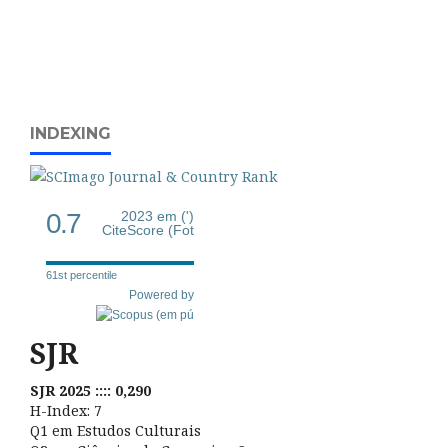
INDEXING
0.7
2023 em (')
CiteScore (Fot
61st percentile
Powered by
SJR
SJR 2025 :::: 0,290
H-Index: 7
Q1 em Estudos Culturais