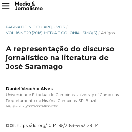
PÁGINA DE INÍCIO
/
ARQUIVOS
/
VOL. 16 N.º 29 (2016): MÉDIA E COLONIALISMO(S)
/
Artigos
A representação do discurso
jornalístico na literatura de
José Saramago
Daniel Vecchio Alves
Universidade Estadual de Campinas University of Campinas
Departamento de História Campinas, SP, Brazil
http://orcid.org/0000-0003-1696-8369
DOI:
https://doi.org/10.14195/2183-5462_29_14