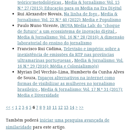
teórico‘metodológicas
,
Media & Jornalismo: Vol. 15
N.º 27 (2015): Educação para os Media na Era Digital
Rui Alexandre Novais,
Na linha de fogo
,
Media &
Jornalismo: Vol. 22 N.º 40 (2022): Media e Populismo
Paulo Nuno Vicente,
iNOVA Media Lab: do "choque
de futuro" a um ecossistema de inovação digital
,
Media & Jornalismo: Vol. 16 N.º 28 (2016): A dimensão
laboratorial do ensino do jornalismo
Francisco Rui Cádima,
Televisão e império: sobre a
inexistência de emissões da RTP nas províncias
ultramarinas portuguesas
,
Media & Jornalismo: Vol.
16 N.º 29 (2016): Média e Colonialismo(s)
Myrian Del Vecchio-Lima, Humberto da Cunha Alves
de Souza,
Espaços alternativos na internet como
formas de visibilizar as mulheres no jornalismo
brasileiro
,
Media & Jornalismo: Vol. 17 N.º 31 (2017):
Media e Diversidade
<<
<
1
2
3
4
5
6
7
8
9
10
11
12
13
14
>
>>
Também poderá
iniciar uma pesquisa avançada de
similaridade
para este artigo.