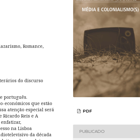
alazarismo, Romance,
iterários do discurso
ce português.
co-económicos que estão
sa atenção especial será
PDF
 Ricardo Reis e A
enfatizar,
resso na Lisboa
PUBLICADO
adiotelevisivo da década