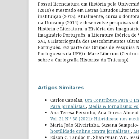
Possui licenciatura em História pela Universi
(2010) e mestrado em Letras (Estudos Literári
instituição (2013). Atualmente, cursa o doutor
na Unicamp (2014) e desenvolve pesquisas sob
História e Literatura, a História dos Imaginári
Imaginário Português, a Literatura Ibérica de 
XVI, a Historiografia dos Descobrimentos Ult
Português. Faz parte dos Grupos de Pesquisa 
Portugueses da UFV) e Mare Liberum (Centro d
sobre a Cartografia Histórica da Unicamp).
Artigos Similares
Carlos Canelas,
Um Contributo Para O En
Para Jornalistas
,
Media & Jornalismo: Vol
Ana Teresa Peixinho, Ana Teresa Almeid
Vol. 21 N.º 38 (2021): Hibridismo nos med
Maria João Silveirinha, Susana Sampaio-
hostilidade online contra jornalistas
,
Me
Edson C. Tandoc Jr., Shangyuan Wu, Jessi