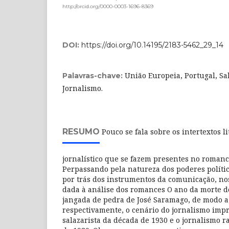
http://orcid.org/0000-0003-1696-8369
DOI:
https://doi.org/10.14195/2183-5462_29_14
União Europeia, Portugal, S
Palavras-chave:
Jornalismo.
RESUMO
Pouco se fala sobre os intertextos l
jornalístico que se fazem presentes no roman
Perpassando pela natureza dos poderes políti
por trás dos instrumentos da comunicação, nos
dada à análise dos romances O ano da morte de
jangada de pedra de José Saramago, de modo a 
respectivamente, o cenário do jornalismo imp
salazarista da década de 1930 e o jornalismo r