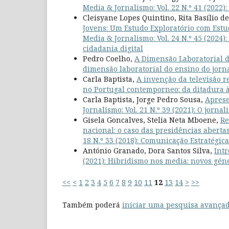
Media & Jornalismo: Vol. 22 N.º 41 (2022
Cleisyane Lopes Quintino, Rita Basílio d
Jovens: Um Estudo Exploratório com Est
Media & Jornalismo: Vol. 24 N.º 45 (2024
cidadania digital
Pedro Coelho,
A Dimensão Laboratorial 
dimensão laboratorial do ensino do jorn
Carla Baptista,
A invenção da televisão 
no Portugal contemporneo: da ditadura 
Carla Baptista, Jorge Pedro Sousa,
Aprese
Jornalismo: Vol. 21 N.º 39 (2021): O jorn
Gisela Goncalves, Stelia Neta Mboene,
Re
nacional: o caso das presidências abe
18 N.º 33 (2018): Comunicação Estratégica
António Granado, Dora Santos Silva,
Int
(2021): Hibridismo nos media: novos géne
<<
<
1
2
3
4
5
6
7
8
9
10
11
12
13
14
>
>>
Também poderá
iniciar uma pesquisa avançad