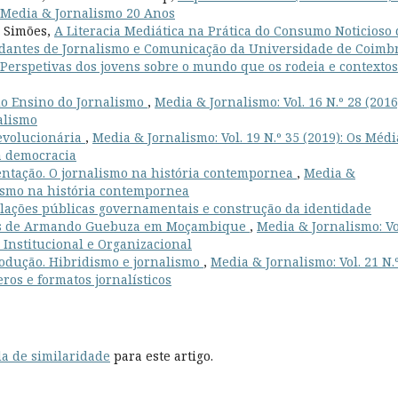
): Media & Jornalismo 20 Anos
e Simões,
A Literacia Mediática na Prática do Consumo Noticioso 
udantes de Jornalismo e Comunicação da Universidade de Coim
): Perspetivas dos jovens sobre o mundo que os rodeia e contexto
do Ensino do Jornalismo
,
Media & Jornalismo: Vol. 16 N.º 28 (2016
alismo
revolucionária
,
Media & Jornalismo: Vol. 19 N.º 35 (2019): Os Médi
à democracia
ntação. O jornalismo na história contempornea
,
Media &
alismo na história contempornea
lações públicas governamentais e construção da identidade
rtas de Armando Guebuza em Moçambique
,
Media & Jornalismo: Vo
 Institucional e Organizacional
rodução. Hibridismo e jornalismo
,
Media & Jornalismo: Vol. 21 N.
ros e formatos jornalísticos
a de similaridade
para este artigo.