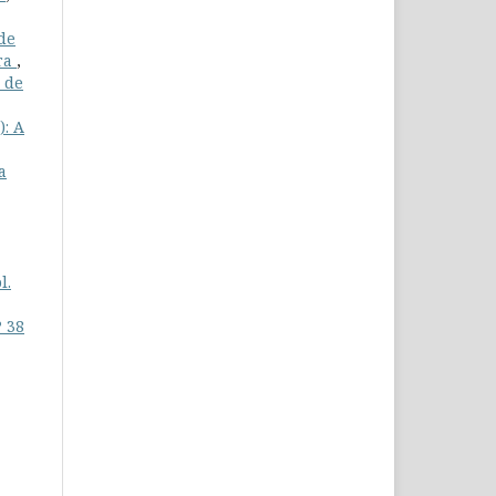
de
bra
,
s de
): A
a
l.
º 38