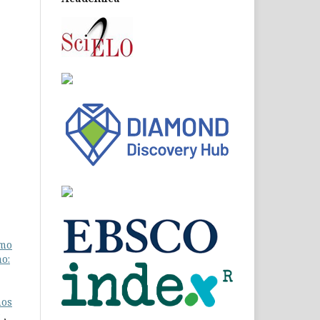
smo
o:
nos
?
,