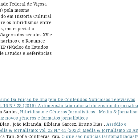
dade Federal de Viçosa
os) pela mesma
ado em História Cultural
re os hibridismos entre
os, em especial o
Viagens dos séculos XV e
ramarinos e o Romance
NEP (Núcleo de Estudos
e Estudos e Referências
sino Da Edição De Imagem De Conteúdos Noticiosos Televisivos
. 16 N.º 28 (2016): A dimensão laboratorial do ensino do jornali
a Santos,
Hibridismo e Géneros Jornalísticos
,
Media & Jornalism
ia: novos géneros e formatos jornalísticos
Dias , João Miranda, Bibiana Garcez, Bruno Dias ,
Assédio e
dia & Jornalismo: Vol. 22 N.º 41 (2022): Media & Jornalismo 20 A
ca Tan, Sofia Contreras-Yap,
O que são notícias (automatizadas)