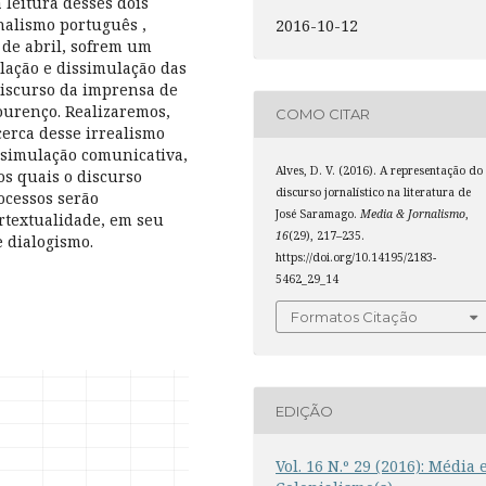
 leitura desses dois
rnalismo português ,
2016-10-12
 de abril, sofrem um
lação e dissimulação das
 discurso da imprensa de
Lourenço. Realizaremos,
COMO CITAR
erca desse irrealismo
ssimulação comunicativa,
Alves, D. V. (2016). A representação do
os quais o discurso
discurso jornalístico na literatura de
ocessos serão
José Saramago.
Media & Jornalismo
,
rtextualidade, em seu
16
(29), 217–235.
e dialogismo.
https://doi.org/10.14195/2183-
5462_29_14
Formatos Citação
EDIÇÃO
Vol. 16 N.º 29 (2016): Média 