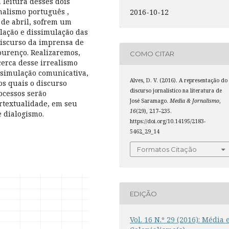
 leitura desses dois
rnalismo português ,
2016-10-12
 de abril, sofrem um
lação e dissimulação das
 discurso da imprensa de
Lourenço. Realizaremos,
COMO CITAR
erca desse irrealismo
ssimulação comunicativa,
Alves, D. V. (2016). A representação do
os quais o discurso
discurso jornalístico na literatura de
ocessos serão
José Saramago.
Media & Jornalismo
,
rtextualidade, em seu
16
(29), 217–235.
e dialogismo.
https://doi.org/10.14195/2183-
5462_29_14
Formatos Citação
EDIÇÃO
Vol. 16 N.º 29 (2016): Média 