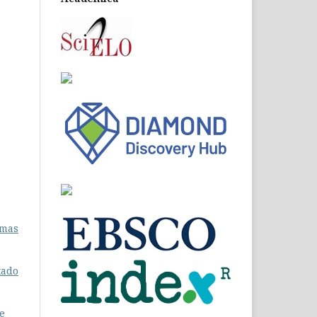
rmas
tado
e