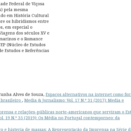
dade Federal de Viçosa
os) pela mesma
ado em História Cultural
re os hibridismos entre
os, em especial o
Viagens dos séculos XV e
ramarinos e o Romance
NEP (Núcleo de Estudos
e Estudos e Referências
Cunha Alves de Souza,
Espaços alternativos na internet como fo
 brasileiro
,
Media & Jornalismo: Vol. 17 N.º 31 (2017): Media e
mprensa e relações-públicas norte-americanos que serviram o Es
ol. 19 N.º 35 (2019): Os Média no Portugal contemporneo: da
co e histeria de massas: A Representação da Imprensa na Série d