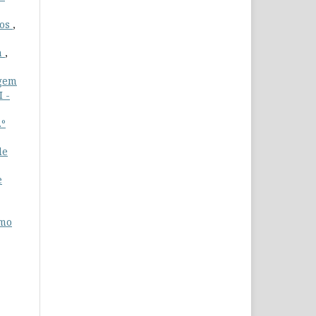
tos
,
a
,
agem
I -
.º
de
e
smo