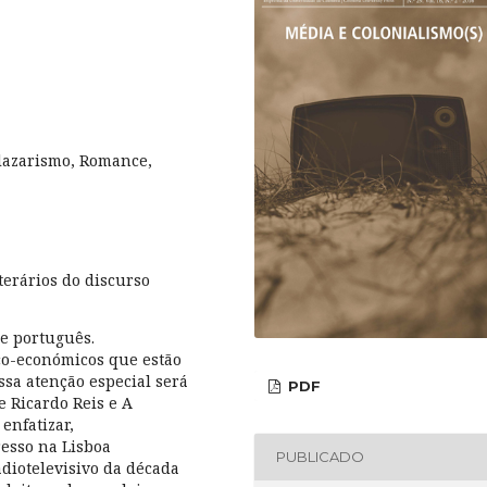
alazarismo, Romance,
iterários do discurso
ce português.
co-económicos que estão
sa atenção especial será
PDF
 Ricardo Reis e A
enfatizar,
resso na Lisboa
PUBLICADO
adiotelevisivo da década