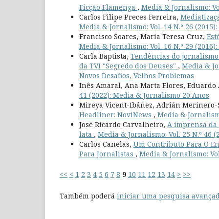
Ficção Flamenga
,
Media & Jornalismo: Vol
Carlos Filipe Preces Ferreira,
Mediatizaçã
Media & Jornalismo: Vol. 14 N.º 26 (2015)
Francisco Soares, Maria Teresa Cruz,
Est
Media & Jornalismo: Vol. 16 N.º 29 (2016)
Carla Baptista,
Tendências do jornalismo 
da TVI "Segredo dos Deuses"
,
Media & Jor
Novos Desafios, Velhos Problemas
Inês Amaral, Ana Marta Flores, Eduardo
41 (2022): Media & Jornalismo 20 Anos
Mireya Vicent-Ibáñez, Adrián Merinero
Headliner: NoviNews
,
Media & Jornalismo
José Ricardo Carvalheiro,
A imprensa da 
lata
,
Media & Jornalismo: Vol. 25 N.º 46 (
Carlos Canelas,
Um Contributo Para O En
Para Jornalistas
,
Media & Jornalismo: Vol
<<
<
1
2
3
4
5
6
7
8
9
10
11
12
13
14
>
>>
Também poderá
iniciar uma pesquisa avançad