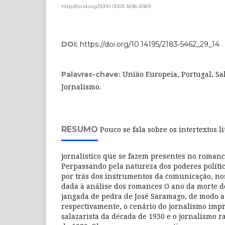
http://orcid.org/0000-0003-1696-8369
DOI:
https://doi.org/10.14195/2183-5462_29_14
União Europeia, Portugal, S
Palavras-chave:
Jornalismo.
RESUMO
Pouco se fala sobre os intertextos l
jornalístico que se fazem presentes no roman
Perpassando pela natureza dos poderes políti
por trás dos instrumentos da comunicação, nos
dada à análise dos romances O ano da morte de
jangada de pedra de José Saramago, de modo a 
respectivamente, o cenário do jornalismo imp
salazarista da década de 1930 e o jornalismo r