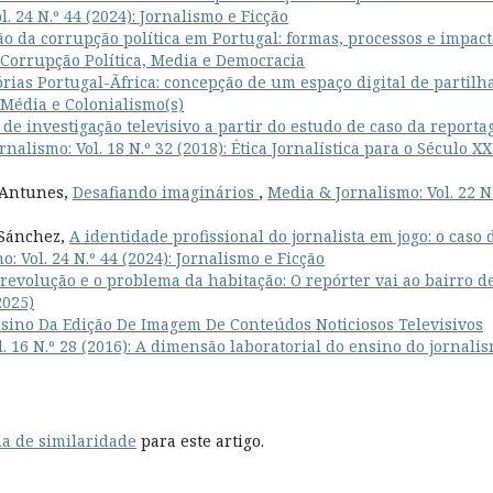
. 24 N.º 44 (2024): Jornalismo e Ficção
o da corrupção política em Portugal: formas, processos e impac
: Corrupção Política, Media e Democracia
órias Portugal-Ãfrica: concepção de um espaço digital de partilh
: Média e Colonialismo(s)
de investigação televisivo a partir do estudo de caso da report
nalismo: Vol. 18 N.º 32 (2018): Ética Jornalística para o Século XX
 Antunes,
Desafiando imaginários
,
Media & Jornalismo: Vol. 22 N
-Sánchez,
A identidade profissional do jornalista em jogo: o caso 
: Vol. 24 N.º 44 (2024): Jornalismo e Ficção
revolução e o problema da habitação: O repórter vai ao bairro d
2025)
sino Da Edição De Imagem De Conteúdos Noticiosos Televisivos
. 16 N.º 28 (2016): A dimensão laboratorial do ensino do jornali
a de similaridade
para este artigo.