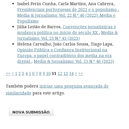
Isabel Ferin Cunha, Carla Martins, Ana Cabrera,
Presidenciais portuguesas de 2021 e o populismo
,
Media & Jornalismo: Vol. 22 N.º 40 (2022): Media e
Populismo
Júlia Leitão de Barros,
Convenções jornalísticas e
mudança política no início do século XX
,
Media &
Jornalismo: Vol. 23 N.º 43 (2023)
Helena Carvalho, João Carlos Sousa, Tiago Lapa,
Opinião Pública e Confiança Institucional na
Europa: o papel contraditório dos media na era
digital
,
Media & Jornalismo: Vol. 25 N.º 46 (2025)
<<
<
1
2
3
4
5
6
7
8
9
10
11
12
13
14
>
>>
Também poderá
iniciar uma pesquisa avançada de
similaridade
para este artigo.
NOVA SUBMISSÃO