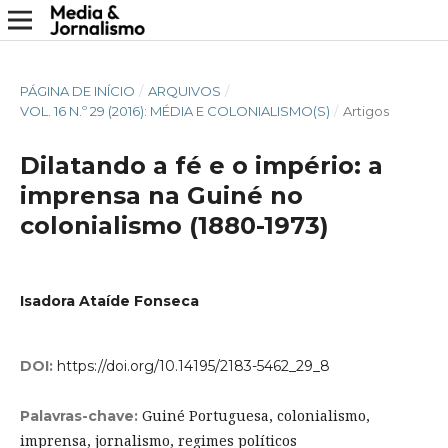
PÁGINA DE INÍCIO
/
ARQUIVOS
/
VOL. 16 N.º 29 (2016): MÉDIA E COLONIALISMO(S)
/
Artigos
Dilatando a fé e o império: a
imprensa na Guiné no
colonialismo (1880-1973)
Isadora Ataíde Fonseca
DOI:
https://doi.org/10.14195/2183-5462_29_8
Guiné Portuguesa, colonialismo,
Palavras-chave:
imprensa, jornalismo, regimes políticos