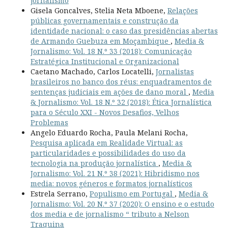
jornalismo
Gisela Goncalves, Stelia Neta Mboene,
Relações
públicas governamentais e construção da
identidade nacional: o caso das presidências abertas
de Armando Guebuza em Moçambique
,
Media &
Jornalismo: Vol. 18 N.º 33 (2018): Comunicação
Estratégica Institucional e Organizacional
Caetano Machado, Carlos Locatelli,
Jornalistas
brasileiros no banco dos réus: enquadramentos de
sentenças judiciais em ações de dano moral
,
Media
& Jornalismo: Vol. 18 N.º 32 (2018): Ética Jornalística
para o Século XXI - Novos Desafios, Velhos
Problemas
Angelo Eduardo Rocha, Paula Melani Rocha,
Pesquisa aplicada em Realidade Virtual: as
particularidades e possibilidades do uso da
tecnologia na produção jornalística
,
Media &
Jornalismo: Vol. 21 N.º 38 (2021): Hibridismo nos
media: novos géneros e formatos jornalísticos
Estrela Serrano,
Populismo em Portugal
,
Media &
Jornalismo: Vol. 20 N.º 37 (2020): O ensino e o estudo
dos media e de jornalismo “ tributo a Nelson
Traquina