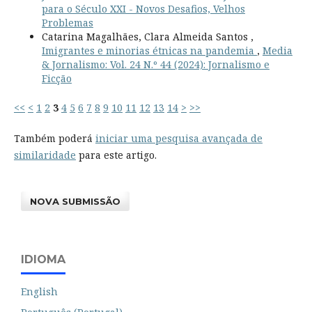
para o Século XXI - Novos Desafios, Velhos
Problemas
Catarina Magalhães, Clara Almeida Santos ,
Imigrantes e minorias étnicas na pandemia
,
Media
& Jornalismo: Vol. 24 N.º 44 (2024): Jornalismo e
Ficção
<<
<
1
2
3
4
5
6
7
8
9
10
11
12
13
14
>
>>
Também poderá
iniciar uma pesquisa avançada de
similaridade
para este artigo.
NOVA SUBMISSÃO
IDIOMA
English