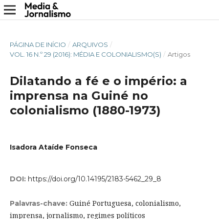
PÁGINA DE INÍCIO
/
ARQUIVOS
/
VOL. 16 N.º 29 (2016): MÉDIA E COLONIALISMO(S)
/
Artigos
Dilatando a fé e o império: a
imprensa na Guiné no
colonialismo (1880-1973)
Isadora Ataíde Fonseca
DOI:
https://doi.org/10.14195/2183-5462_29_8
Guiné Portuguesa, colonialismo,
Palavras-chave:
imprensa, jornalismo, regimes políticos