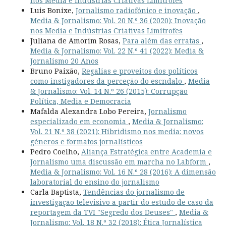
nos Media e Indústrias Criativas Limítrofes
Luis Bonixe,
Jornalismo radiofónico e inovação
,
Media & Jornalismo: Vol. 20 N.º 36 (2020): Inovação
nos Media e Indústrias Criativas Limítrofes
Juliana de Amorim Rosas,
Para além das erratas
,
Media & Jornalismo: Vol. 22 N.º 41 (2022): Media &
Jornalismo 20 Anos
Bruno Paixão,
Regalias e proveitos dos políticos
como instigadores da perceção do escndalo
,
Media
& Jornalismo: Vol. 14 N.º 26 (2015): Corrupção
Política, Media e Democracia
Mafalda Alexandra Lobo Pereira,
Jornalismo
especializado em economia
,
Media & Jornalismo:
Vol. 21 N.º 38 (2021): Hibridismo nos media: novos
géneros e formatos jornalísticos
Pedro Coelho,
Aliança Estratégica entre Academia e
Jornalismo uma discussão em marcha no Labform
,
Media & Jornalismo: Vol. 16 N.º 28 (2016): A dimensão
laboratorial do ensino do jornalismo
Carla Baptista,
Tendências do jornalismo de
investigação televisivo a partir do estudo de caso da
reportagem da TVI "Segredo dos Deuses"
,
Media &
Jornalismo: Vol. 18 N.º 32 (2018): Ética Jornalística