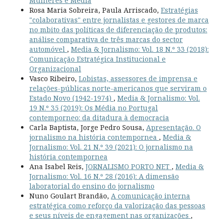
Mulheres e Media
Rosa Maria Sobreira, Paula Arriscado,
Estratégias
"colaborativas" entre jornalistas e gestores de marca
no mbito das políticas de diferenciação de produtos:
análise comparativa de três marcas do sector
automóvel
,
Media & Jornalismo: Vol. 18 N.º 33 (2018):
Comunicação Estratégica Institucional e
Organizacional
Vasco Ribeiro,
Lobistas, assessores de imprensa e
relações-públicas norte-americanos que serviram o
Estado Novo (1942-1974)
,
Media & Jornalismo: Vol.
19 N.º 35 (2019): Os Média no Portugal
contemporneo: da ditadura à democracia
Carla Baptista, Jorge Pedro Sousa,
Apresentação. O
jornalismo na história contempornea
,
Media &
Jornalismo: Vol. 21 N.º 39 (2021): O jornalismo na
história contempornea
Ana Isabel Reis,
JORNALISMO PORTO NET
,
Media &
Jornalismo: Vol. 16 N.º 28 (2016): A dimensão
laboratorial do ensino do jornalismo
Nuno Goulart Brandão,
A comunicação interna
estratégica como reforço da valorização das pessoas
e seus níveis de engagement nas organizações
,