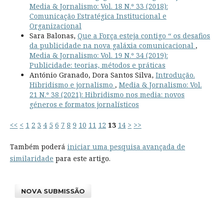
Media & Jornalismo: Vol. 18 N.º 33 (2018):
Comunicação Estratégica Institucional e
Organizacional
Sara Balonas,
Que a Força esteja contigo “ os desafios
da publicidade na nova galáxia comunicacional
,
Media & Jornalismo: Vol. 19 N.º 34 (2019):
Publicidade: teorias, métodos e práticas
António Granado, Dora Santos Silva,
Introdução.
Hibridismo e jornalismo
,
Media & Jornalismo: Vol.
21 N.º 38 (2021): Hibridismo nos media: novos
géneros e formatos jornalísticos
<<
<
1
2
3
4
5
6
7
8
9
10
11
12
13
14
>
>>
Também poderá
iniciar uma pesquisa avançada de
similaridade
para este artigo.
NOVA SUBMISSÃO