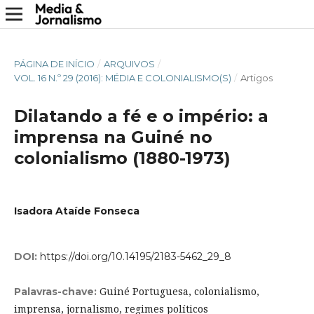
PÁGINA DE INÍCIO
/
ARQUIVOS
/
VOL. 16 N.º 29 (2016): MÉDIA E COLONIALISMO(S)
/
Artigos
Dilatando a fé e o império: a
imprensa na Guiné no
colonialismo (1880-1973)
Isadora Ataíde Fonseca
DOI:
https://doi.org/10.14195/2183-5462_29_8
Guiné Portuguesa, colonialismo,
Palavras-chave:
imprensa, jornalismo, regimes políticos