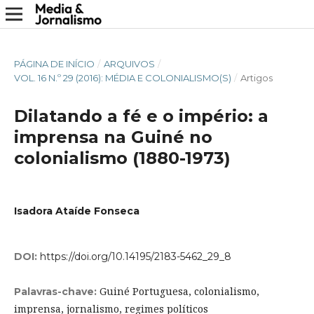
PÁGINA DE INÍCIO
/
ARQUIVOS
/
VOL. 16 N.º 29 (2016): MÉDIA E COLONIALISMO(S)
/
Artigos
Dilatando a fé e o império: a
imprensa na Guiné no
colonialismo (1880-1973)
Isadora Ataíde Fonseca
DOI:
https://doi.org/10.14195/2183-5462_29_8
Guiné Portuguesa, colonialismo,
Palavras-chave:
imprensa, jornalismo, regimes políticos