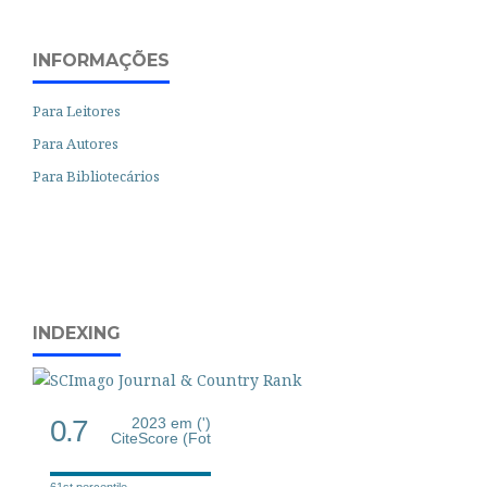
INFORMAÇÕES
Para Leitores
Para Autores
Para Bibliotecários
INDEXING
0.7
2023 em (')
CiteScore (Fot
61st percentile