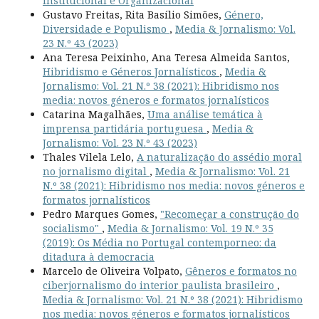
Institucional e Organizacional
Gustavo Freitas, Rita Basílio Simões,
Género,
Diversidade e Populismo
,
Media & Jornalismo: Vol.
23 N.º 43 (2023)
Ana Teresa Peixinho, Ana Teresa Almeida Santos,
Hibridismo e Géneros Jornalísticos
,
Media &
Jornalismo: Vol. 21 N.º 38 (2021): Hibridismo nos
media: novos géneros e formatos jornalísticos
Catarina Magalhães,
Uma análise temática à
imprensa partidária portuguesa
,
Media &
Jornalismo: Vol. 23 N.º 43 (2023)
Thales Vilela Lelo,
A naturalização do assédio moral
no jornalismo digital
,
Media & Jornalismo: Vol. 21
N.º 38 (2021): Hibridismo nos media: novos géneros e
formatos jornalísticos
Pedro Marques Gomes,
"Recomeçar a construção do
socialismo"
,
Media & Jornalismo: Vol. 19 N.º 35
(2019): Os Média no Portugal contemporneo: da
ditadura à democracia
Marcelo de Oliveira Volpato,
Gêneros e formatos no
ciberjornalismo do interior paulista brasileiro
,
Media & Jornalismo: Vol. 21 N.º 38 (2021): Hibridismo
nos media: novos géneros e formatos jornalísticos