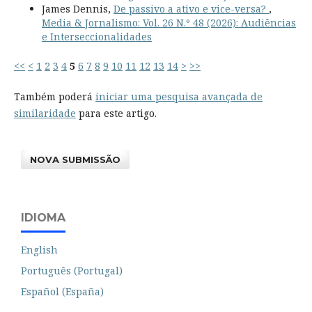
James Dennis,
De passivo a ativo e vice-versa?
,
Media & Jornalismo: Vol. 26 N.º 48 (2026): Audiências
e Interseccionalidades
<<
<
1
2
3
4
5
6
7
8
9
10
11
12
13
14
>
>>
Também poderá
iniciar uma pesquisa avançada de
similaridade
para este artigo.
NOVA SUBMISSÃO
IDIOMA
English
Português (Portugal)
Español (España)