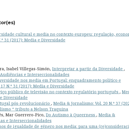
tor(es)
rsidade cultural e media no contexto europeu: regulação, econ
.º 31 (2017): Media e Diversidade
ra, Isabel Villegas-Simón,
Interpretar a partir da Diversidade
,
: Audiências e Interseccionalidades
versidade nos media em Portugal: enquadramento político e
 17 N.º 31 (2017): Media e Diversidade
viço público de televisão no contexto regulatório português
,
Me
a e Diversidade
rtugal pós-revolucionário
,
Media & Jornalismo: Vol. 20 N.º 37 (202
alismo “ tributo a Nelson Traquina
és, Mar Guerrero-Pico,
Do Autismo à Queerness
,
Media &
cias e Interseccionalidades
nos de igualdade de género nos media: para uma (re)consideraç