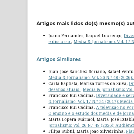
Artigos mais lidos do(s) mesmo(s) au
Joana Fernandes, Raquel Lourenço,
Dive
e discurso
,
Media & Jornalismo: Vol. 17 N
Artigos Similares
Juan-José Sánchez-Soriano, Rafael Ventu
Media & Jornalismo: Vol. 26 N.º 48 (2026)
Carla Baptista, Marisa Torres da Silva,
Di
desafios atuais
,
Media & Jornalismo: Vol.
Francisco Rui Cádima,
Diversidade e ser
& Jornalismo: Vol. 17 N.º 31 (2017): Medi
Francisco Rui Cádima,
A televisão no Po
O ensino e o estudo dos media e de jorn
Marta Lopera-Mármol, María-José Establ
Jornalismo: Vol. 26 N.º 48 (2026): Audiên
Filipa Subtil, Maria João Silveirinha,
Pla