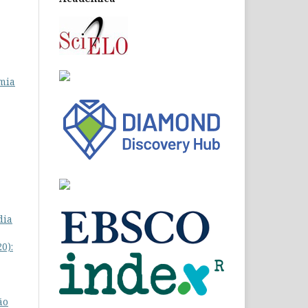
omia
dia
0):
ão