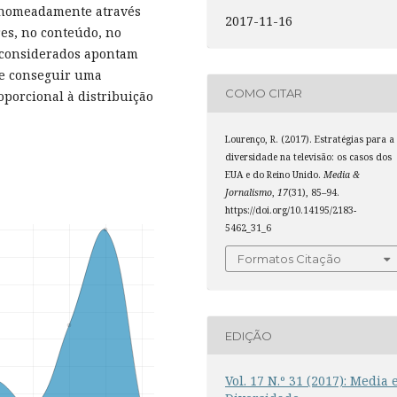
, nomeadamente através
2017-11-16
es, no conteúdo, no
 considerados apontam
se conseguir uma
COMO CITAR
oporcional à distribuição
Lourenço, R. (2017). Estratégias para a
diversidade na televisão: os casos dos
EUA e do Reino Unido.
Media &
Jornalismo
,
17
(31), 85–94.
https://doi.org/10.14195/2183-
5462_31_6
Formatos Citação
EDIÇÃO
Vol. 17 N.º 31 (2017): Media 