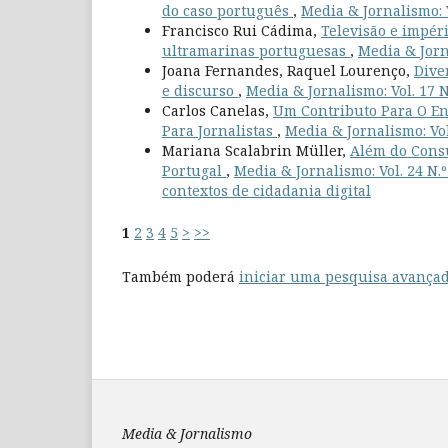
do caso português
,
Media & Jornalismo: V
Francisco Rui Cádima,
Televisão e impér
ultramarinas portuguesas
,
Media & Jorna
Joana Fernandes, Raquel Lourenço,
Dive
e discurso
,
Media & Jornalismo: Vol. 17 N
Carlos Canelas,
Um Contributo Para O En
Para Jornalistas
,
Media & Jornalismo: Vol
Mariana Scalabrin Müller,
Além do Consu
Portugal
,
Media & Jornalismo: Vol. 24 N.
contextos de cidadania digital
1
2
3
4
5
>
>>
Também poderá
iniciar uma pesquisa avançad
Media & Jornalismo