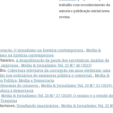
trabalho com reconhecimento da
autoria e publicação inicial nesta
revista.
ntação. O jornalismo na história contempornea
,
Media &
alismo na história contempornea
Vimieiro,
A despolitização da pauta dos agrotóxicos: Análise da
na imprensa
,
Media & Jornalismo: Vol. 25 N.º 46 (2025)
ilho,
Cobertura televisiva da corrupção em anos eleitorais: uma
ão nos noticiários de emissoras pública e comercial
,
Media &
ção Política, Media e Democracia
lefonemas de censores
,
Media & Jornalismo: Vol. 19 N.º 35 (2019):
adura à democracia
,
Media & Jornalismo: Vol. 20 N.º 37 (2020): O ensino e o estudo d
n Traquina
 Antunes,
Desafiando imaginários
,
Media & Jornalismo: Vol. 22 N