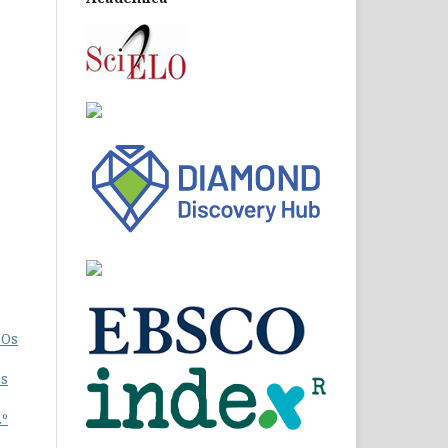
 Os
os
.º