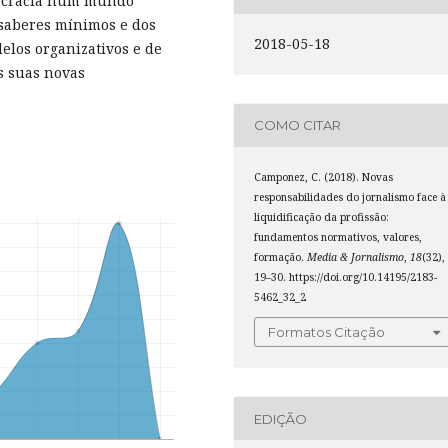
mocracia num mundo
 saberes mínimos e dos
2018-05-18
elos organizativos e de
s suas novas
COMO CITAR
Camponez, C. (2018). Novas
responsabilidades do jornalismo face à
liquidificação da profissão:
fundamentos normativos, valores,
formação.
Media & Jornalismo
,
18
(32),
19–30. https://doi.org/10.14195/2183-
5462_32_2
Formatos Citação
EDIÇÃO