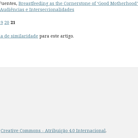
 Fuentes,
Breastfeeding as the Cornerstone of ‘Good Motherhood
: Audiências e Interseccionalidades
19
20
21
a de similaridade
para este artigo.
a
Creative Commons - Atribuição 4.0 Internacional
.