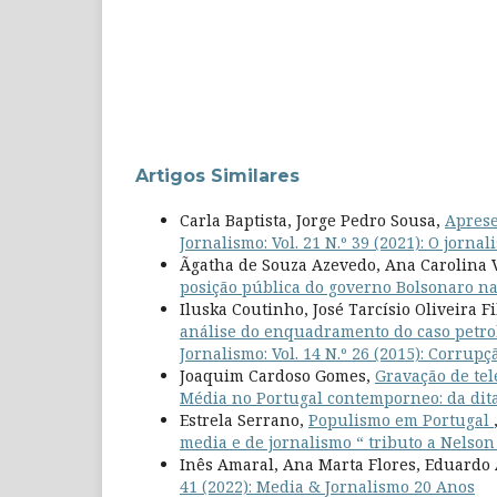
Artigos Similares
Carla Baptista, Jorge Pedro Sousa,
Aprese
Jornalismo: Vol. 21 N.º 39 (2021): O jorn
Ãgatha de Souza Azevedo, Ana Carolina 
posição pública do governo Bolsonaro 
Iluska Coutinho, José Tarcísio Oliveira F
análise do enquadramento do caso petrol
Jornalismo: Vol. 14 N.º 26 (2015): Corrup
Joaquim Cardoso Gomes,
Gravação de te
Média no Portugal contemporneo: da dit
Estrela Serrano,
Populismo em Portugal
media e de jornalismo “ tributo a Nelso
Inês Amaral, Ana Marta Flores, Eduardo
41 (2022): Media & Jornalismo 20 Anos