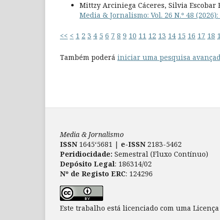
Mittzy Arciniega Cáceres, Silvia Escobar
Media & Jornalismo: Vol. 26 N.º 48 (2026)
<<
<
1
2
3
4
5
6
7
8
9
10
11
12
13
14
15
16
17
18
Também poderá
iniciar uma pesquisa avançad
Media & Jornalismo
ISSN
1645‘5681 |
e-ISSN
2183-5462
Peridiocidade:
Semestral (Fluxo Contínuo)
Depósito Legal
: 186314/02
Nº de Registo ERC
: 124296
Este trabalho está licenciado com uma Licenç