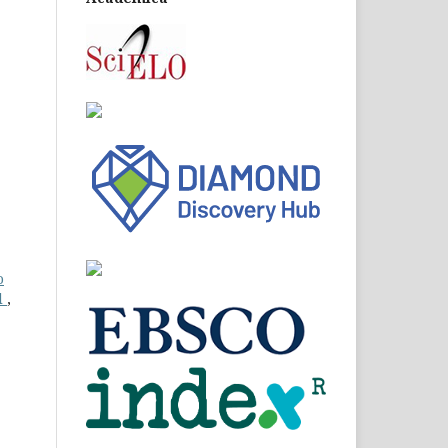
o
l
,