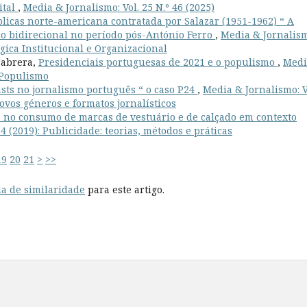
ital
,
Media & Jornalismo: Vol. 25 N.º 46 (2025)
licas norte-americana contratada por Salazar (1951-1962) “ A
co bidirecional no período pós-António Ferro
,
Media & Jornalis
égica Institucional e Organizacional
Cabrera,
Presidenciais portuguesas de 2021 e o populismo
,
Medi
e Populismo
sts no jornalismo português “ o caso P24
,
Media & Jornalismo: V
ovos géneros e formatos jornalísticos
ia no consumo de marcas de vestuário e de calçado em contexto
4 (2019): Publicidade: teorias, métodos e práticas
19
20
21
>
>>
a de similaridade
para este artigo.