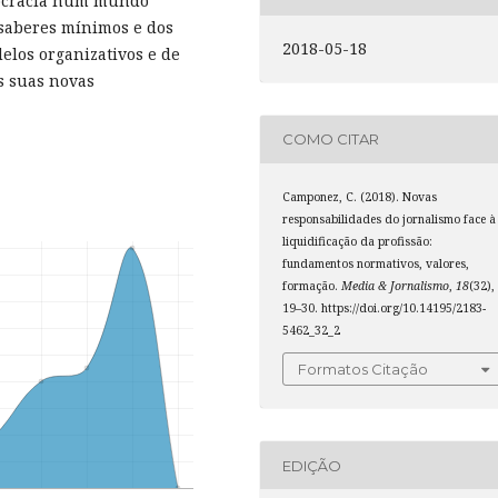
mocracia num mundo
 saberes mínimos e dos
2018-05-18
elos organizativos e de
s suas novas
COMO CITAR
Camponez, C. (2018). Novas
responsabilidades do jornalismo face à
liquidificação da profissão:
fundamentos normativos, valores,
formação.
Media & Jornalismo
,
18
(32),
19–30. https://doi.org/10.14195/2183-
5462_32_2
Formatos Citação
EDIÇÃO