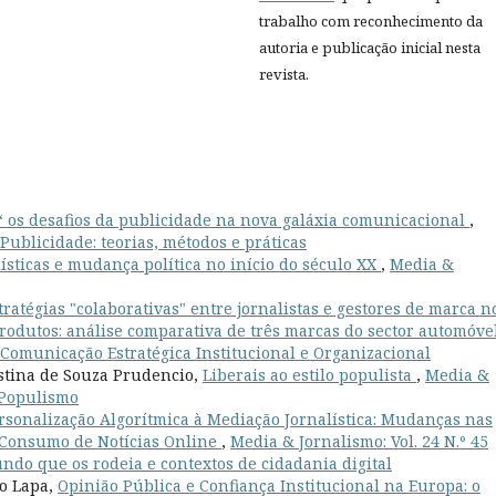
trabalho com reconhecimento da
autoria e publicação inicial nesta
revista.
 “ os desafios da publicidade na nova galáxia comunicacional
,
 Publicidade: teorias, métodos e práticas
ísticas e mudança política no início do século XX
,
Media &
tratégias "colaborativas" entre jornalistas e gestores de marca n
produtos: análise comparativa de três marcas do sector automóve
: Comunicação Estratégica Institucional e Organizacional
stina de Souza Prudencio,
Liberais ao estilo populista
,
Media &
e Populismo
rsonalização Algorítmica à Mediação Jornalística: Mudanças nas
 Consumo de Notícias Online
,
Media & Jornalismo: Vol. 24 N.º 45
undo que os rodeia e contextos de cidadania digital
go Lapa,
Opinião Pública e Confiança Institucional na Europa: o