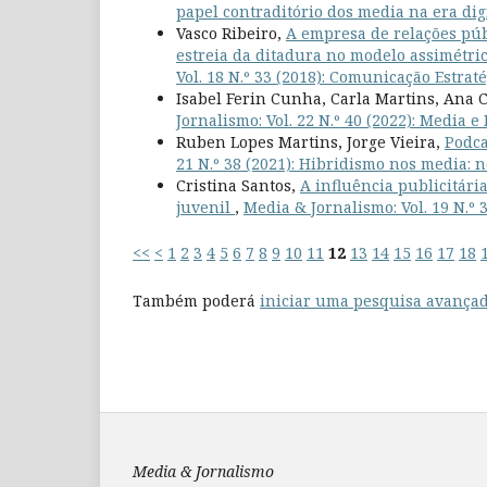
papel contraditório dos media na era dig
Vasco Ribeiro,
A empresa de relações púb
estreia da ditadura no modelo assimétri
Vol. 18 N.º 33 (2018): Comunicação Estrat
Isabel Ferin Cunha, Carla Martins, Ana 
Jornalismo: Vol. 22 N.º 40 (2022): Media 
Ruben Lopes Martins, Jorge Vieira,
Podca
21 N.º 38 (2021): Hibridismo nos media: n
Cristina Santos,
A influência publicitár
juvenil
,
Media & Jornalismo: Vol. 19 N.º 3
<<
<
1
2
3
4
5
6
7
8
9
10
11
12
13
14
15
16
17
18
Também poderá
iniciar uma pesquisa avançad
Media & Jornalismo