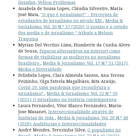
Desafios, Velhos Problemas
Anabela de Sousa Lopes, Cláudia Silvestre, Maria
José Mata,
"O que é jornalismo?" - Perceções de
estudantes de jornalismo no século XXI
,
Media &
Jornalismo: Vol. 20 N.º 37 (2020): O ensino e o estudo
dos media e de jornalismo “ tributo a Nelson
Traquina
Myrian Del Vecchio-Lima, Humberto da Cunha Alves
de Souza,
Espaços alternativos na internet como
formas de visibilizar as mulheres no jornalismo
brasileiro
,
Media & Jornalismo: Vol. 17 N.º 31 (2017):
Media e Diversidade
Felisbela Lopes, Clara Almeida Santos, Ana Teresa
Peixinho, Olga Estrela Magalhães, Rita Araújo,
Covid-19: uma pandemia que reconfigura o
jornalismo?
,
Media & Jornalismo: Vol. 21 N.º 39
(2021): O jornalismo na história contempornea
Laura Fernández, Vítor Blanco Fernández, Maria-
Jose Masanet,
Interseccionalidade através de
histórias de vida
,
Media & Jornalismo: Vol. 26 N.º 48
(2026): Audiências e Interseccionalidades
André Mendes, Terezinha Silva,
O populismo no
Brasil
,
Media & Jornalismo: Vol. 22 N.º 40 (2022):