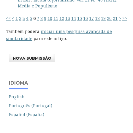
Media e Populismo
<<
<
1
2
3
4
5
6
7
8
9
10
11
12
13
14
15
16
17
18
19
20
21
>
>>
Também poderá
iniciar uma pesquisa avançada de
similaridade
para este artigo.
NOVA SUBMISSÃO
IDIOMA
English
Português (Portugal)
Español (España)