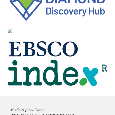
Media & Jornalismo
ISSN
1645‘5681 |
e-ISSN
2183-5462