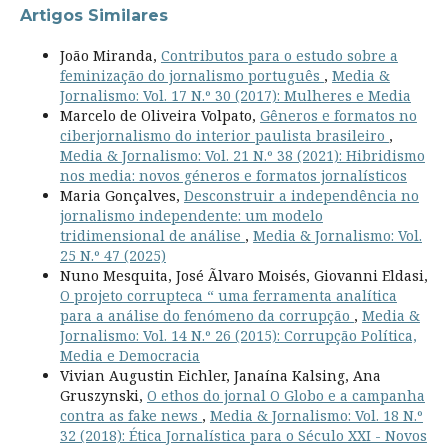
Artigos Similares
João Miranda,
Contributos para o estudo sobre a
feminização do jornalismo português
,
Media &
Jornalismo: Vol. 17 N.º 30 (2017): Mulheres e Media
Marcelo de Oliveira Volpato,
Gêneros e formatos no
ciberjornalismo do interior paulista brasileiro
,
Media & Jornalismo: Vol. 21 N.º 38 (2021): Hibridismo
nos media: novos géneros e formatos jornalísticos
Maria Gonçalves,
Desconstruir a independência no
jornalismo independente: um modelo
tridimensional de análise
,
Media & Jornalismo: Vol.
25 N.º 47 (2025)
Nuno Mesquita, José Ãlvaro Moisés, Giovanni Eldasi,
O projeto corrupteca “ uma ferramenta analítica
para a análise do fenómeno da corrupção
,
Media &
Jornalismo: Vol. 14 N.º 26 (2015): Corrupção Política,
Media e Democracia
Vivian Augustin Eichler, Janaína Kalsing, Ana
Gruszynski,
O ethos do jornal O Globo e a campanha
contra as fake news
,
Media & Jornalismo: Vol. 18 N.º
32 (2018): Ética Jornalística para o Século XXI - Novos