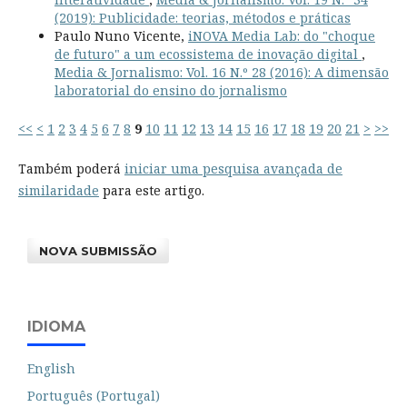
(2019): Publicidade: teorias, métodos e práticas
Paulo Nuno Vicente,
iNOVA Media Lab: do "choque
de futuro" a um ecossistema de inovação digital
,
Media & Jornalismo: Vol. 16 N.º 28 (2016): A dimensão
laboratorial do ensino do jornalismo
<<
<
1
2
3
4
5
6
7
8
9
10
11
12
13
14
15
16
17
18
19
20
21
>
>>
Também poderá
iniciar uma pesquisa avançada de
similaridade
para este artigo.
NOVA SUBMISSÃO
IDIOMA
English
Português (Portugal)