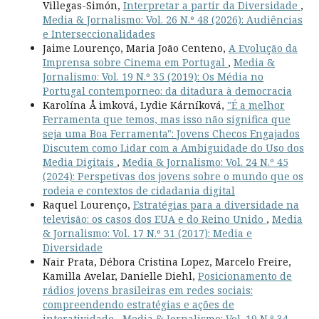
Villegas-Simón,
Interpretar a partir da Diversidade
,
Media & Jornalismo: Vol. 26 N.º 48 (2026): Audiências
e Interseccionalidades
Jaime Lourenço, Maria João Centeno,
A Evolução da
Imprensa sobre Cinema em Portugal
,
Media &
Jornalismo: Vol. 19 N.º 35 (2019): Os Média no
Portugal contemporneo: da ditadura à democracia
Karolína Å imková, Lydie Kárníková,
"É a melhor
Ferramenta que temos, mas isso não significa que
seja uma Boa Ferramenta": Jovens Checos Engajados
Discutem como Lidar com a Ambiguidade do Uso dos
Media Digitais
,
Media & Jornalismo: Vol. 24 N.º 45
(2024): Perspetivas dos jovens sobre o mundo que os
rodeia e contextos de cidadania digital
Raquel Lourenço,
Estratégias para a diversidade na
televisão: os casos dos EUA e do Reino Unido
,
Media
& Jornalismo: Vol. 17 N.º 31 (2017): Media e
Diversidade
Nair Prata, Débora Cristina Lopez, Marcelo Freire,
Kamilla Avelar, Danielle Diehl,
Posicionamento de
rádios jovens brasileiras em redes sociais:
compreendendo estratégias e ações de
interatividade
,
Media & Jornalismo: Vol. 19 N.º 34