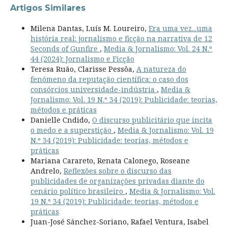
Artigos Similares
Milena Dantas, Luís M. Loureiro,
Era uma vez...uma
história real: jornalismo e ficção na narrativa de 12
Seconds of Gunfire
,
Media & Jornalismo: Vol. 24 N.º
44 (2024): Jornalismo e Ficção
Teresa Ruão, Clarisse Pessôa,
A natureza do
fenómeno da reputação científica: o caso dos
consórcios universidade-indústria
,
Media &
Jornalismo: Vol. 19 N.º 34 (2019): Publicidade: teorias,
métodos e práticas
Danielle Cndido,
O discurso publicitário que incita
o medo e a superstição
,
Media & Jornalismo: Vol. 19
N.º 34 (2019): Publicidade: teorias, métodos e
práticas
Mariana Carareto, Renata Calonego, Roseane
Andrelo,
Reflexões sobre o discurso das
publicidades de organizações privadas diante do
cenário político brasileiro
,
Media & Jornalismo: Vol.
19 N.º 34 (2019): Publicidade: teorias, métodos e
práticas
Juan-José Sánchez-Soriano, Rafael Ventura, Isabel