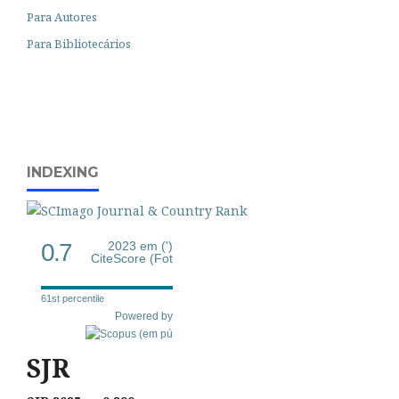
Para Autores
Para Bibliotecários
INDEXING
0.7
2023 em (')
CiteScore (Fot
61st percentile
Powered by
SJR