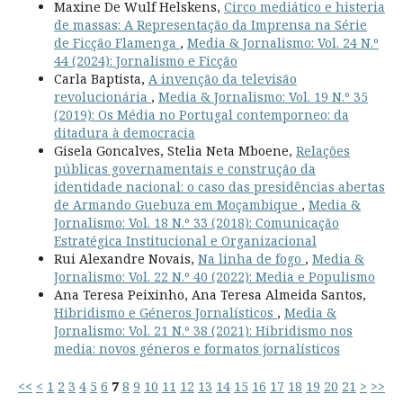
Maxine De Wulf Helskens,
Circo mediático e histeria
de massas: A Representação da Imprensa na Série
de Ficção Flamenga
,
Media & Jornalismo: Vol. 24 N.º
44 (2024): Jornalismo e Ficção
Carla Baptista,
A invenção da televisão
revolucionária
,
Media & Jornalismo: Vol. 19 N.º 35
(2019): Os Média no Portugal contemporneo: da
ditadura à democracia
Gisela Goncalves, Stelia Neta Mboene,
Relações
públicas governamentais e construção da
identidade nacional: o caso das presidências abertas
de Armando Guebuza em Moçambique
,
Media &
Jornalismo: Vol. 18 N.º 33 (2018): Comunicação
Estratégica Institucional e Organizacional
Rui Alexandre Novais,
Na linha de fogo
,
Media &
Jornalismo: Vol. 22 N.º 40 (2022): Media e Populismo
Ana Teresa Peixinho, Ana Teresa Almeida Santos,
Hibridismo e Géneros Jornalísticos
,
Media &
Jornalismo: Vol. 21 N.º 38 (2021): Hibridismo nos
media: novos géneros e formatos jornalísticos
<<
<
1
2
3
4
5
6
7
8
9
10
11
12
13
14
15
16
17
18
19
20
21
>
>>