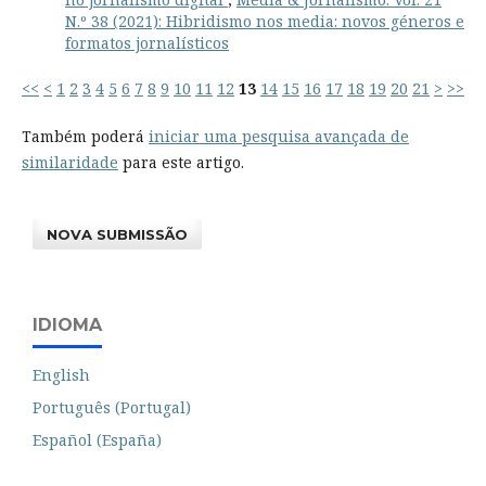
N.º 38 (2021): Hibridismo nos media: novos géneros e
formatos jornalísticos
<<
<
1
2
3
4
5
6
7
8
9
10
11
12
13
14
15
16
17
18
19
20
21
>
>>
Também poderá
iniciar uma pesquisa avançada de
similaridade
para este artigo.
NOVA SUBMISSÃO
IDIOMA
English
Português (Portugal)
Español (España)