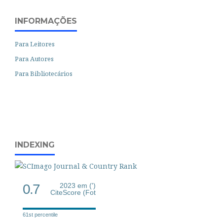
INFORMAÇÕES
Para Leitores
Para Autores
Para Bibliotecários
INDEXING
0.7
2023 em (')
CiteScore (Fot
61st percentile