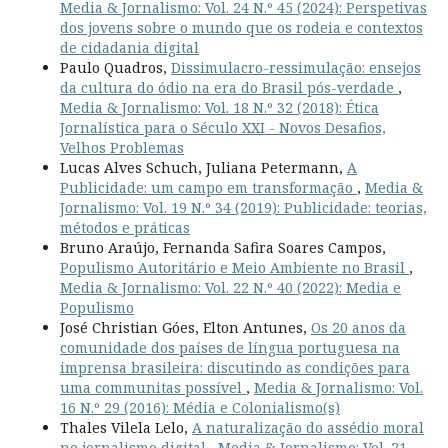
Media & Jornalismo: Vol. 24 N.º 45 (2024): Perspetivas
dos jovens sobre o mundo que os rodeia e contextos
de cidadania digital
Paulo Quadros,
Dissimulacro-ressimulação: ensejos
da cultura do ódio na era do Brasil pós-verdade
,
Media & Jornalismo: Vol. 18 N.º 32 (2018): Ética
Jornalística para o Século XXI - Novos Desafios,
Velhos Problemas
Lucas Alves Schuch, Juliana Petermann,
A
Publicidade: um campo em transformação
,
Media &
Jornalismo: Vol. 19 N.º 34 (2019): Publicidade: teorias,
métodos e práticas
Bruno Araújo, Fernanda Safira Soares Campos,
Populismo Autoritário e Meio Ambiente no Brasil
,
Media & Jornalismo: Vol. 22 N.º 40 (2022): Media e
Populismo
José Christian Góes, Elton Antunes,
Os 20 anos da
comunidade dos países de língua portuguesa na
imprensa brasileira: discutindo as condições para
uma communitas possível
,
Media & Jornalismo: Vol.
16 N.º 29 (2016): Média e Colonialismo(s)
Thales Vilela Lelo,
A naturalização do assédio moral
no jornalismo digital
,
Media & Jornalismo: Vol. 21