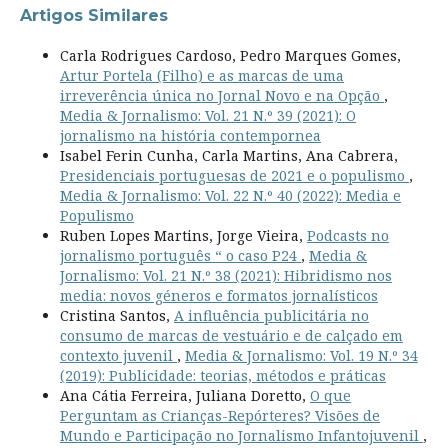
Artigos Similares
Carla Rodrigues Cardoso, Pedro Marques Gomes,
Artur Portela (Filho) e as marcas de uma
irreverência única no Jornal Novo e na Opção
,
Media & Jornalismo: Vol. 21 N.º 39 (2021): O
jornalismo na história contempornea
Isabel Ferin Cunha, Carla Martins, Ana Cabrera,
Presidenciais portuguesas de 2021 e o populismo
,
Media & Jornalismo: Vol. 22 N.º 40 (2022): Media e
Populismo
Ruben Lopes Martins, Jorge Vieira,
Podcasts no
jornalismo português “ o caso P24
,
Media &
Jornalismo: Vol. 21 N.º 38 (2021): Hibridismo nos
media: novos géneros e formatos jornalísticos
Cristina Santos,
A influência publicitária no
consumo de marcas de vestuário e de calçado em
contexto juvenil
,
Media & Jornalismo: Vol. 19 N.º 34
(2019): Publicidade: teorias, métodos e práticas
Ana Cátia Ferreira, Juliana Doretto,
O que
Perguntam as Crianças-Repórteres? Visões de
Mundo e Participação no Jornalismo Infantojuvenil
,