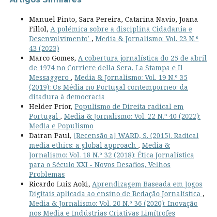
Manuel Pinto, Sara Pereira, Catarina Navio, Joana
Fillol,
A polémica sobre a disciplina Cidadania e
Desenvolvimento’
,
Media & Jornalismo: Vol. 23 N.º
43 (2023)
Marco Gomes,
A cobertura jornalística do 25 de abril
de 1974 no Corriere della Sera, La Stampa e Il
Messaggero
,
Media & Jornalismo: Vol. 19 N.º 35
(2019): Os Média no Portugal contemporneo: da
ditadura à democracia
Helder Prior,
Populismo de Direita radical em
Portugal
,
Media & Jornalismo: Vol. 22 N.º 40 (2022):
Media e Populismo
Dairan Paul,
[Recensão a] WARD, S. (2015). Radical
media ethics: a global approach
,
Media &
Jornalismo: Vol. 18 N.º 32 (2018): Ética Jornalística
para o Século XXI - Novos Desafios, Velhos
Problemas
Ricardo Luiz Aoki,
Aprendizagem Baseada em Jogos
Digitais aplicada ao ensino de Redação Jornalística
,
Media & Jornalismo: Vol. 20 N.º 36 (2020): Inovação
nos Media e Indústrias Criativas Limítrofes