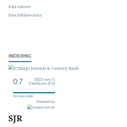
Para Autores
Para Bibliotecários
INDEXING
0.7
2023 em (')
CiteScore (Fot
61st percentile
Powered by
SJR