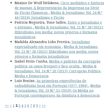
Maxine De Wulf Helskens,
Circo mediático e histeria
de massas: A Representação da Imprensa na Série
de Ficção Flamenga
,
Media & Jornalismo: Vol. 24 N.º
44 (2024): Jornalismo e Ficção
Patricia Nogueira, Yone Salles,
Entre o jornalismo e
o ativismo
,
Media & Jornalismo: Vol. 21 N.º 38 (2021):
Hibridismo nos media: novos géneros e formatos
jornalísticos
Mafalda Alexandra Lobo Pereira,
Jornalismo
especializado em economia
,
Media & Jornalismo:
Vol. 21 N.º 38 (2021): Hibridismo nos media: novos
géneros e formatos jornalísticos
Isabel Ferin Cunha,
Media e padrões da corrupção
política: os casos freeport e face oculta
,
Media &
Jornalismo: Vol. 14 N.º 26 (2015): Corrupção Política,
Media e Democracia
Luís Bonixe,
As primeiras experiências de
radiodifusão local em Portugal (1977-1984)
,
Media
& Jornalismo: Vol. 19 N.º 35 (2019): Os Média no
Portugal contemporneo: da ditadura à democracia
<<
<
1
2
3
4
5
6
7
8
9
>
>>