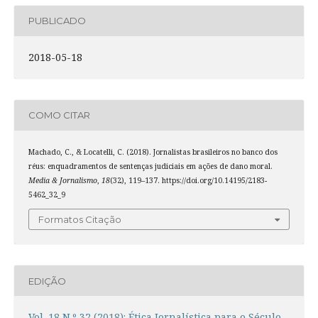
PUBLICADO
2018-05-18
COMO CITAR
Machado, C., & Locatelli, C. (2018). Jornalistas brasileiros no banco dos
réus: enquadramentos de sentenças judiciais em ações de dano moral.
Media & Jornalismo
,
18
(32), 119–137. https://doi.org/10.14195/2183-
5462_32_9
Formatos Citação
EDIÇÃO
Vol. 18 N.º 32 (2018): Ética Jornalística para o Século