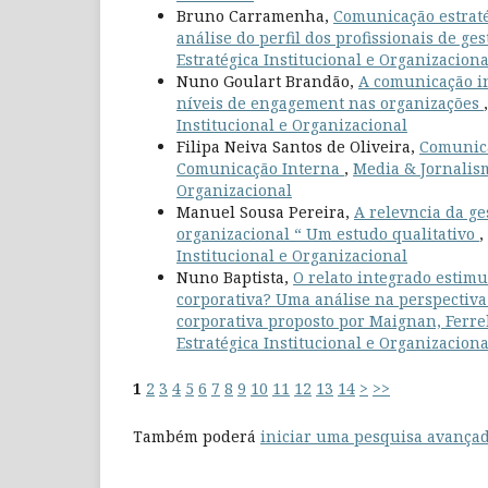
Bruno Carramenha,
Comunicação estratég
análise do perfil dos profissionais de ge
Estratégica Institucional e Organizaciona
Nuno Goulart Brandão,
A comunicação in
níveis de engagement nas organizações
Institucional e Organizacional
Filipa Neiva Santos de Oliveira,
Comunica
Comunicação Interna
,
Media & Jornalism
Organizacional
Manuel Sousa Pereira,
A relevncia da ge
organizacional “ Um estudo qualitativo
,
Institucional e Organizacional
Nuno Baptista,
O relato integrado estimu
corporativa? Uma análise na perspectiva
corporativa proposto por Maignan, Ferrel
Estratégica Institucional e Organizaciona
1
2
3
4
5
6
7
8
9
10
11
12
13
14
>
>>
Também poderá
iniciar uma pesquisa avançad