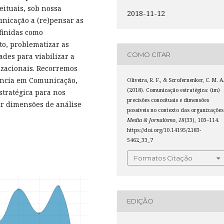
eituais, sob nossa
2018-11-12
unicação a (re)pensar as
finidas como
nto, problematizar as
COMO CITAR
ades para viabilizar a
zacionais. Recorremos
ência em Comunicação,
Oliveira, R. F., & Scrofernenker, C. M. A
(2018). Comunicação estratégica: (im)
tratégica para nos
precisões conceituais e dimensões
ir dimensões de análise
possíveis no contexto das organizações
Media & Jornalismo
,
18
(33), 103–114.
https://doi.org/10.14195/2183-
5462_33_7
Formatos Citação
EDIÇÃO