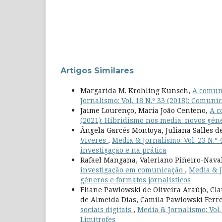
Artigos Similares
Margarida M. Krohling Kunsch,
A comun
Jornalismo: Vol. 18 N.º 33 (2018): Comuni
Jaime Lourenço, Maria João Centeno,
A c
(2021): Hibridismo nos media: novos géne
Ãngela Garcés Montoya, Juliana Salles 
Viveres
,
Media & Jornalismo: Vol. 23 N.
investigação e na prática
Rafael Mangana, Valeriano Piñeiro-Naval
investigação em comunicação
,
Media & J
géneros e formatos jornalísticos
Eliane Pawlowski de Oliveira Araújo, Cla
de Almeida Dias, Camila Pawlowski Ferr
sociais digitais
,
Media & Jornalismo: Vol.
Limítrofes