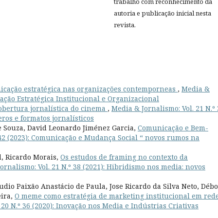
trabalho com reconhecimento da
autoria e publicação inicial nesta
revista.
icação estratégica nas organizações contemporneas
,
Media &
cação Estratégica Institucional e Organizacional
obertura jornalística do cinema
,
Media & Jornalismo: Vol. 21 N.º
ros e formatos jornalísticos
de Souza, David Leonardo Jiménez Garcia,
Comunicação e Bem-
º 42 (2023): Comunicação e Mudança Social “ novos rumos na
, Ricardo Morais,
Os estudos de framing no contexto da
ornalismo: Vol. 21 N.º 38 (2021): Hibridismo nos media: novos
udio Paixão Anastácio de Paula, Jose Ricardo da Silva Neto, Déb
eira,
O meme como estratégia de marketing institucional em red
 20 N.º 36 (2020): Inovação nos Media e Indústrias Criativas