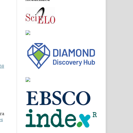
 38
ora
es