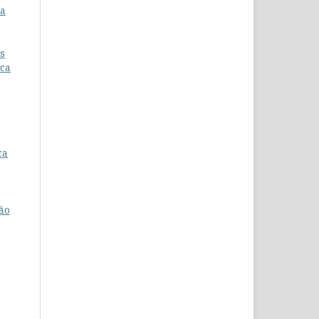
ma
s
ica
ca
ão