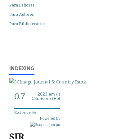
Para Leitores
Para Autores
Para Bibliotecários
INDEXING
0.7
2023 em (')
CiteScore (Fot
61st percentile
Powered by
SJR