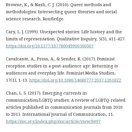
Browne, K., & Nash, C. J. (2010). Queer methods and
methodologies: Intersecting queer theories and social
science research. Routledge.
Cary, L. J. (1999). Unexpected stories: Life history and the
limits of representation. Qualitative Inquiry, 5(3), 411-427.
https://doi.org/10.1177/107780049900500307
Cavalcante, A., Press, A., & Sender, K. (2017). Feminist
reception studies in a post-audience age: Returning to
audiences and everyday life. Feminist Media Studies,
17(1), 1-13.
https://doi.org/10.1080/14680777.2017.1261822
Chan, L. S. (2017). Emerging currents in
communication/LGBTQ studies: A review of LGBTQ-related
articles published in communication journals from 2010
to 2015. International Journal of Communication, 11.
https://ijoc.org/index.php/ijoc/article/view/6697