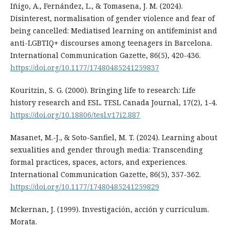
Iñigo, A., Fernández, L., & Tomasena, J. M. (2024).
Disinterest, normalisation of gender violence and fear of
being cancelled: Mediatised learning on antifeminist and
anti-LGBTIQ+ discourses among teenagers in Barcelona.
International Communication Gazette, 86(5), 420-436.
https://doi.org/10.1177/17480485241259837
Kouritzin, S. G. (2000). Bringing life to research: Life
history research and ESL. TESL Canada Journal, 17(2), 1-4.
https://doi.org/10.18806/tesl.v17i2.887
Masanet, M.-J., & Soto-Sanfiel, M. T. (2024). Learning about
sexualities and gender through media: Transcending
formal practices, spaces, actors, and experiences.
International Communication Gazette, 86(5), 357-362.
https://doi.org/10.1177/17480485241259829
Mckernan, J. (1999). Investigación, acción y curriculum.
Morata.