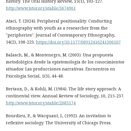
history. The Oral History Review, 15(1), 103-127.
http://www.jstor.org/stable/3674961
Ataci, T. (2024). Peripheral positionality: Conducting
ethnography with youth as a researcher from the
"peripheries". Journal of Contemporary Ethnography,
54(2), 198-223.
https://doi.org/10.1177/08912416241306107
Balasch, M., & Montenegro, M. (2003). Una propuesta
metodológica desde la epistemología de los conocimientos
situados: Las producciones narrativas. Encuentros en
Psicología Social, 1(3), 44-48.
Bertaux, D., & Kohli, M. (1984). The life story approach: A
continental view. Annual Review of Sociology, 10, 215-237.
http://www.jstor.org/stable/2083174
Bourdieu, P., & Wacquant, L. (1992). An invitation to
reflexive sociology. The University of Chicago Press.