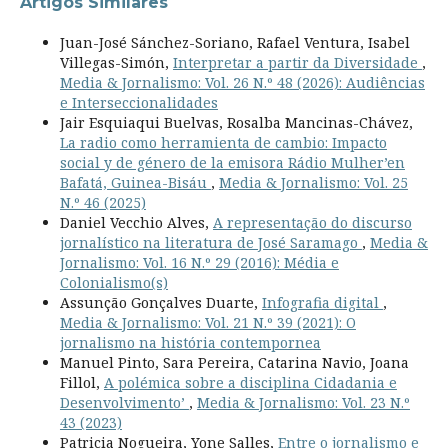
Artigos Similares
Juan-José Sánchez-Soriano, Rafael Ventura, Isabel
Villegas-Simón,
Interpretar a partir da Diversidade
,
Media & Jornalismo: Vol. 26 N.º 48 (2026): Audiências
e Interseccionalidades
Jair Esquiaqui Buelvas, Rosalba Mancinas-Chávez,
La radio como herramienta de cambio: Impacto
social y de género de la emisora Rádio Mulher’en
Bafatá, Guinea-Bisáu
,
Media & Jornalismo: Vol. 25
N.º 46 (2025)
Daniel Vecchio Alves,
A representação do discurso
jornalístico na literatura de José Saramago
,
Media &
Jornalismo: Vol. 16 N.º 29 (2016): Média e
Colonialismo(s)
Assunção Gonçalves Duarte,
Infografia digital
,
Media & Jornalismo: Vol. 21 N.º 39 (2021): O
jornalismo na história contempornea
Manuel Pinto, Sara Pereira, Catarina Navio, Joana
Fillol,
A polémica sobre a disciplina Cidadania e
Desenvolvimento’
,
Media & Jornalismo: Vol. 23 N.º
43 (2023)
Patricia Nogueira, Yone Salles,
Entre o jornalismo e