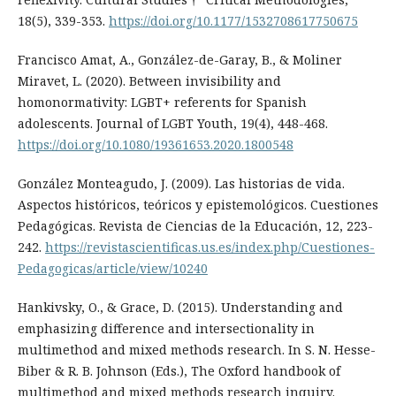
18(5), 339-353.
https://doi.org/10.1177/1532708617750675
Francisco Amat, A., González-de-Garay, B., & Moliner
Miravet, L. (2020). Between invisibility and
homonormativity: LGBT+ referents for Spanish
adolescents. Journal of LGBT Youth, 19(4), 448-468.
https://doi.org/10.1080/19361653.2020.1800548
González Monteagudo, J. (2009). Las historias de vida.
Aspectos históricos, teóricos y epistemológicos. Cuestiones
Pedagógicas. Revista de Ciencias de la Educación, 12, 223-
242.
https://revistascientificas.us.es/index.php/Cuestiones-
Pedagogicas/article/view/10240
Hankivsky, O., & Grace, D. (2015). Understanding and
emphasizing difference and intersectionality in
multimethod and mixed methods research. In S. N. Hesse-
Biber & R. B. Johnson (Eds.), The Oxford handbook of
multimethod and mixed methods research inquiry.