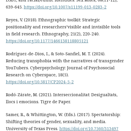
639-645.
https://doi.org/10.1007/s11199-013-0283-2
Reyes, V. (2018). Ethnographic toolkit: Strategic
positionality and researchers’visible and invisible tools
in field research. Ethnography, 21(2), 220-240.
https://doi.org/10.1177/1466138118805121
Rodríguez-de-Dios, I., & Soto-Sanfiel, M. T. (2024).
Reducing transphobia with the narratives of transgender
YouTubers. Cyberpsychology: Journal of Psychosocial
Research on Cyberspace, 18(5).
https://doi.org/10.5817/CP2024-5-2
Rodó-Zárate, M. (2021). Interseccionalitat: Desigualtats,
llocs i emocions. Tigre de Paper.
Samer, R., & Whittington, W. (Eds.). (2017). Spectatorship:
Shifting theories of gender, sexuality, and media.
University of Texas Press.
https://doi.org/10.7560/313497