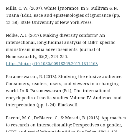
Mills, C. W. (2007). White ignorance. In S. Sullivan & N.
Tuana (Eds.), Race and epistemologies of ignorance (pp.
13-38). State University of New York Press.
Nölke, A. I. (2017). Making diversity conform? An
intersectional, longitudinal analysis of LGBT-specific
mainstream media advertisements. Journal of
Homosexuality, 65(2), 224-255.
https://doi.org/10.1080/00918369.2017.1314163
Parameswaran, R. (2013). Studying the elusive audience:
Consumers, readers, users, and viewers in a changing
world. In R. Parameswaran (Ed.), The international
encyclopedia of media studies. Volume IV: Audience and
interpretation (pp. 1-24). Blackwell.
Parent, M. C., DeBlaere, C., & Moradi, B. (2013). Approaches
to research on intersectionality: Perspectives on gender,
LGBT, and racial/ethnic identities. Sex Roles, 68(11-12),