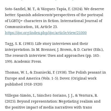
Soto-Sanfiel, M. T., & Vázquez-Tapia, E. (2024). We deserve
better: Spanish adolescents’perspectives of the portrayal
of LGBTQ+ characters in fiction. International Journal of
Communication, 18, Article 23.
https://ijoc.org/index.php/ijoc/article/view/21000
Tagg, S. K. (1985). Life story interviews and their
interpretation. In M. Brenner, J. Brown, & D. Carter (Eds.),
The research interview: Uses and approaches (pp. 163-
199). Academic Press.
Thomas, W. I., & Znaniecki, F. (1958). The Polish peasant in
Europe and America (Vols. 1-5). Dover. (Original work
published 1918-1920)
Villegas-Simón, I., Sánchez-Soriano, J. J., & Ventura, R.
(2025). Beyond representation: Negotiating realism and
the positive impact of media narratives with trans