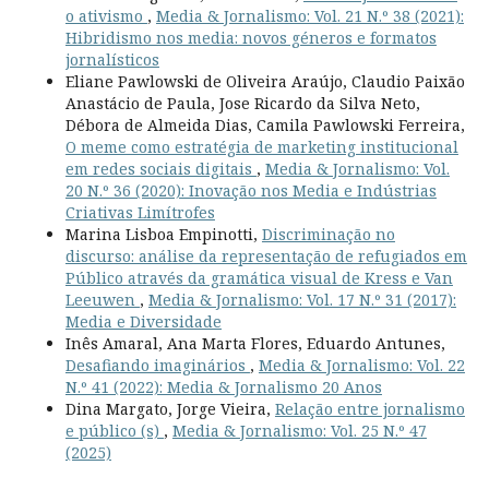
o ativismo
,
Media & Jornalismo: Vol. 21 N.º 38 (2021):
Hibridismo nos media: novos géneros e formatos
jornalísticos
Eliane Pawlowski de Oliveira Araújo, Claudio Paixão
Anastácio de Paula, Jose Ricardo da Silva Neto,
Débora de Almeida Dias, Camila Pawlowski Ferreira,
O meme como estratégia de marketing institucional
em redes sociais digitais
,
Media & Jornalismo: Vol.
20 N.º 36 (2020): Inovação nos Media e Indústrias
Criativas Limítrofes
Marina Lisboa Empinotti,
Discriminação no
discurso: análise da representação de refugiados em
Público através da gramática visual de Kress e Van
Leeuwen
,
Media & Jornalismo: Vol. 17 N.º 31 (2017):
Media e Diversidade
Inês Amaral, Ana Marta Flores, Eduardo Antunes,
Desafiando imaginários
,
Media & Jornalismo: Vol. 22
N.º 41 (2022): Media & Jornalismo 20 Anos
Dina Margato, Jorge Vieira,
Relação entre jornalismo
e público (s)
,
Media & Jornalismo: Vol. 25 N.º 47
(2025)