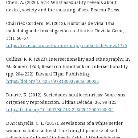
Chen, A. (2020). ACE: What asexuality reveals about
desire, society and the meaning of sex. Beacon Press.
Chárriez Cordero, M. (2012). Historias de vida: Una
metodología de investigación cualitativa. Revista Griot,
5(1), 50-67.
https://revistas.upr.edu/index.php/griot/article/view/1775
Collins, R. K. (2023). Intersectionality and ethnography. In
M. Romero (Ed.), Research handbook on intersectionality
(pp. 204-222). Edward Elgar Publishing.
https://doi.org/10.4337/9781800378056.00023
Duarte, K. (2012). Sociedades adultocéntricas: Sobre sus
orígenes y reproducción. Última Década, 36, 99-125.
http://dx.doi.org/10.4067/S0718-22362012000100005
D’Arcangelis, C. L. (2017). Revelations of a white settler
woman scholar-activist: The fraught promise of self-
reflexivity. Cultural Studies †” Critical Methodologies,