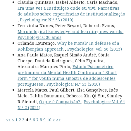
Cláudia Quintãns, Isabel Alberto, Carla Machado,
Era uma vez a Instituição onde eu vivi: Narrativas
de adultos sobre experiências de institucionalização
,
Psychologica: N.º 53 (2010)
Terezinha Nunes, Peter Bryant, Deborah Evans,
Morphological knowledge and learning new words
,
Psychologica: 30 anos
Orlando Lourenço,
Why be moral? In defense of a
Kohlbergian approach
,
Psychologica: Vol. 56 (2013)
Ana Paula Matos, Raquel Simão André, Sónia
Cherpe, Daniela Rodrigues, Célia Figueira,
Alexandra Marques Pinto,
Estudo Psicométrico
preliminar da Mental Health Continuum “ Short
Form “ for youth numa amostra de adolescentes
portugueses
,
Psychologica: N.º 53 (2010)
Marcela Matos, Paul Gilbert, Elsa Gonçalves, Inês
Melo, Tahlia Baumann, Rebecca Xin Qi Yiu, Stanley
R. Steindl,
O que é Compaixão?
,
Psychologica: Vol. 64
N.º 2 (2021)
<<
<
1
2
3
4
5
6
7
8
9
10
>
>>