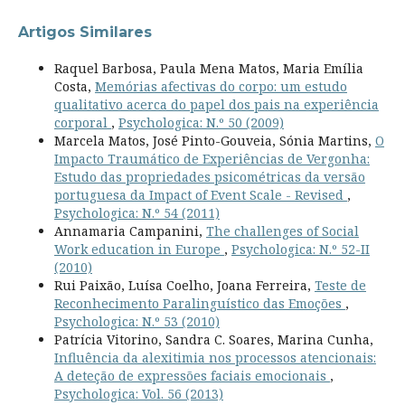
Artigos Similares
Raquel Barbosa, Paula Mena Matos, Maria Emília
Costa,
Memórias afectivas do corpo: um estudo
qualitativo acerca do papel dos pais na experiência
corporal
,
Psychologica: N.º 50 (2009)
Marcela Matos, José Pinto-Gouveia, Sónia Martins,
O
Impacto Traumático de Experiências de Vergonha:
Estudo das propriedades psicométricas da versão
portuguesa da Impact of Event Scale - Revised
,
Psychologica: N.º 54 (2011)
Annamaria Campanini,
The challenges of Social
Work education in Europe
,
Psychologica: N.º 52-II
(2010)
Rui Paixão, Luísa Coelho, Joana Ferreira,
Teste de
Reconhecimento Paralinguístico das Emoções
,
Psychologica: N.º 53 (2010)
Patrícia Vitorino, Sandra C. Soares, Marina Cunha,
Influência da alexitimia nos processos atencionais:
A deteção de expressões faciais emocionais
,
Psychologica: Vol. 56 (2013)