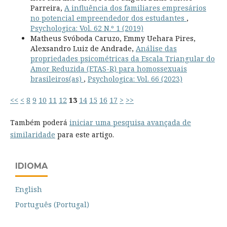
Parreira,
A influência dos familiares empresários
no potencial empreendedor dos estudantes
,
Psychologica: Vol. 62 N.º 1 (2019)
Matheus Svóboda Caruzo, Emmy Uehara Pires,
Alexsandro Luiz de Andrade,
Análise das
propriedades psicométricas da Escala Triangular do
Amor Reduzida (ETAS-R) para homossexuais
brasileiros(as)
,
Psychologica: Vol. 66 (2023)
<<
<
8
9
10
11
12
13
14
15
16
17
>
>>
Também poderá
iniciar uma pesquisa avançada de
similaridade
para este artigo.
IDIOMA
English
Português (Portugal)