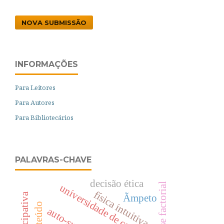
NOVA SUBMISSÃO
INFORMAÇÕES
Para Leitores
Para Autores
Para Bibliotecários
PALAVRAS-CHAVE
decisão ética
análise factorial
universidade de coimbra
física intuitiva
Ãmpeto