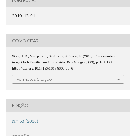
PUBLICADO
2010-12-01
COMO CITAR
Silva, A. R., Marques, F., Santos, L., & Sousa, L. (2010). Construindo a
integridade familiar no fim da vida.
Psychologica
, (53), p. 109–129.
https://doi.org/10.14195/1647-8606_53_6
Formatos Citação
EDIÇÃO
N.º 53 (2010)