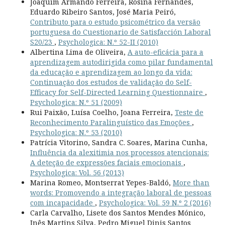
Joaquim Armando Ferreira, Rosina Fernandes,
Eduardo Ribeiro Santos, José Maria Peiró,
Contributo para o estudo psicométrico da versão
portuguesa do Cuestionario de Satisfacción Laboral
S20/23
,
Psychologica: N.º 52-II (2010)
Albertina Lima de Oliveira,
A auto-eficácia para a
aprendizagem autodirigida como pilar fundamental
da educação e aprendizagem ao longo da vida:
Continuação dos estudos de validação do Self-
Efficacy for Self-Directed Learning Questionnaire
,
Psychologica: N.º 51 (2009)
Rui Paixão, Luísa Coelho, Joana Ferreira,
Teste de
Reconhecimento Paralinguístico das Emoções
,
Psychologica: N.º 53 (2010)
Patrícia Vitorino, Sandra C. Soares, Marina Cunha,
Influência da alexitimia nos processos atencionais:
A deteção de expressões faciais emocionais
,
Psychologica: Vol. 56 (2013)
Marina Romeo, Montserrat Yepes-Baldó,
More than
words: Promovendo a integração laboral de pessoas
com incapacidade
,
Psychologica: Vol. 59 N.º 2 (2016)
Carla Carvalho, Lisete dos Santos Mendes Mónico,
Inês Martins Silva, Pedro Miguel Dinis Santos