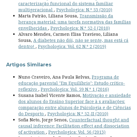
caracterização funcional do sistema familiar
multigeracional
,
Psychologica: N.º 53 (2010)
Marta Patrão, Liliana Sousa,
Transmissão da
herança material: uma tarefa normativa das famílias
envelhecidas
,
Psychologica: N.º 52-I (2010)
Alvaro Mendes, Carmen Elisa Travieso, Liliana
Sousa,
A diabetes não dói, não se sente, mas está cá
dentro!
,
Psychologica: Vol. 62 N.º 2 (2019)
Artigos Similares
Nuno Craveiro, Ana Paula Relvas,
Programa de
educação parental "Em Equilíbrio": Estudo crítico-
reflexivo
,
Psychologica: Vol. 59 N.º 1 (2016)
Susana Isabel Vicente Ramos,
Motivação e ansiedade
dos alunos do Ensino Superior face à s avaliações:
comparação entre alunos de Psicologia e de Ciências
do Desporto
,
Psychologica: N.º 52-II (2010)
Sofia Neto, Jorge Senos,
Counterfactual thought and
causal inference: Facilitation effect and dissociation
of activation
,
Psychologica: Vol. 56 (2013)