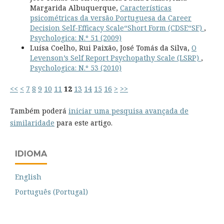
Margarida Albuquerque,
Características
psicométricas da versão Portuguesa da Career
Decision Self-Efficacy Scale“Short Form (CDSE“SF)
,
Psychologica: N.º 51 (2009)
Luísa Coelho, Rui Paixão, José Tomás da Silva,
O
Levenson’s Self Report Psychopathy Scale (LSRP)
,
Psychologica: N.º 53 (2010)
<<
<
7
8
9
10
11
12
13
14
15
16
>
>>
Também poderá
iniciar uma pesquisa avançada de
similaridade
para este artigo.
IDIOMA
English
Português (Portugal)