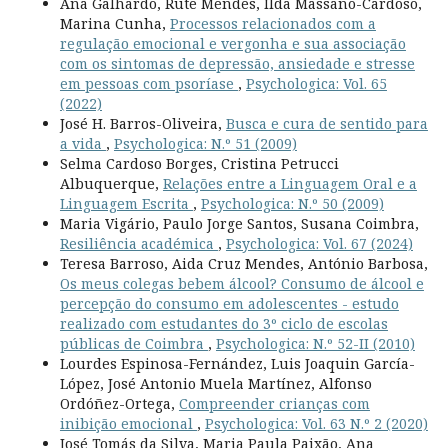
Ana Galhardo, Rute Mendes, Ilda Massano-Cardoso,
Marina Cunha,
Processos relacionados com a
regulação emocional e vergonha e sua associação
com os sintomas de depressão, ansiedade e stresse
em pessoas com psoríase
,
Psychologica: Vol. 65
(2022)
José H. Barros-Oliveira,
Busca e cura de sentido para
a vida
,
Psychologica: N.º 51 (2009)
Selma Cardoso Borges, Cristina Petrucci
Albuquerque,
Relações entre a Linguagem Oral e a
Linguagem Escrita
,
Psychologica: N.º 50 (2009)
Maria Vigário, Paulo Jorge Santos, Susana Coimbra,
Resiliência académica
,
Psychologica: Vol. 67 (2024)
Teresa Barroso, Aida Cruz Mendes, António Barbosa,
Os meus colegas bebem álcool? Consumo de álcool e
percepção do consumo em adolescentes - estudo
realizado com estudantes do 3º ciclo de escolas
públicas de Coimbra
,
Psychologica: N.º 52-II (2010)
Lourdes Espinosa-Fernández, Luis Joaquin García-
López, José Antonio Muela Martínez, Alfonso
Ordóñez-Ortega,
Compreender crianças com
inibição emocional
,
Psychologica: Vol. 63 N.º 2 (2020)
José Tomás da Silva, Maria Paula Paixão, Ana