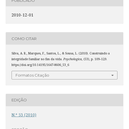
PUBLICADO
2010-12-01
COMO CITAR
Silva, A. R., Marques, F., Santos, L., & Sousa, L. (2010). Construindo a
integridade familiar no fim da vida.
Psychologica
, (53), p. 109–129.
https://doi.org/10.14195/1647-8606_53_6
Formatos Citação
EDIÇÃO
N.º 53 (2010)