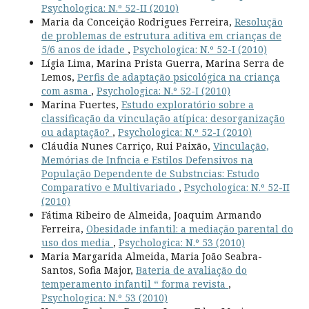
Psychologica: N.º 52-II (2010)
Maria da Conceição Rodrigues Ferreira,
Resolução
de problemas de estrutura aditiva em crianças de
5/6 anos de idade
,
Psychologica: N.º 52-I (2010)
Lígia Lima, Marina Prista Guerra, Marina Serra de
Lemos,
Perfis de adaptação psicológica na criança
com asma
,
Psychologica: N.º 52-I (2010)
Marina Fuertes,
Estudo exploratório sobre a
classificação da vinculação atípica: desorganização
ou adaptação?
,
Psychologica: N.º 52-I (2010)
Cláudia Nunes Carriço, Rui Paixão,
Vinculação,
Memórias de Infncia e Estilos Defensivos na
População Dependente de Substncias: Estudo
Comparativo e Multivariado
,
Psychologica: N.º 52-II
(2010)
Fátima Ribeiro de Almeida, Joaquim Armando
Ferreira,
Obesidade infantil: a mediação parental do
uso dos media
,
Psychologica: N.º 53 (2010)
Maria Margarida Almeida, Maria João Seabra-
Santos, Sofia Major,
Bateria de avaliação do
temperamento infantil “ forma revista
,
Psychologica: N.º 53 (2010)