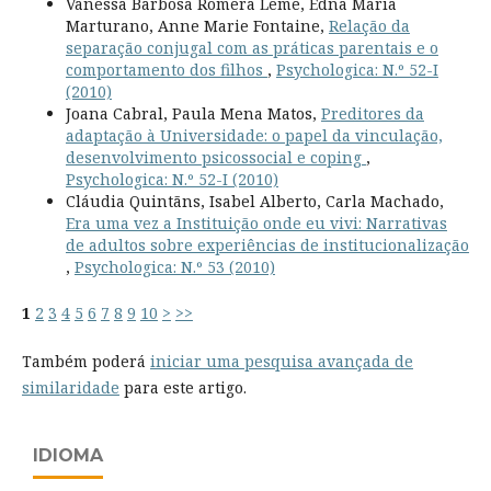
Vanessa Barbosa Romera Leme, Edna Maria
Marturano, Anne Marie Fontaine,
Relação da
separação conjugal com as práticas parentais e o
comportamento dos filhos
,
Psychologica: N.º 52-I
(2010)
Joana Cabral, Paula Mena Matos,
Preditores da
adaptação à Universidade: o papel da vinculação,
desenvolvimento psicossocial e coping
,
Psychologica: N.º 52-I (2010)
Cláudia Quintãns, Isabel Alberto, Carla Machado,
Era uma vez a Instituição onde eu vivi: Narrativas
de adultos sobre experiências de institucionalização
,
Psychologica: N.º 53 (2010)
1
2
3
4
5
6
7
8
9
10
>
>>
Também poderá
iniciar uma pesquisa avançada de
similaridade
para este artigo.
IDIOMA