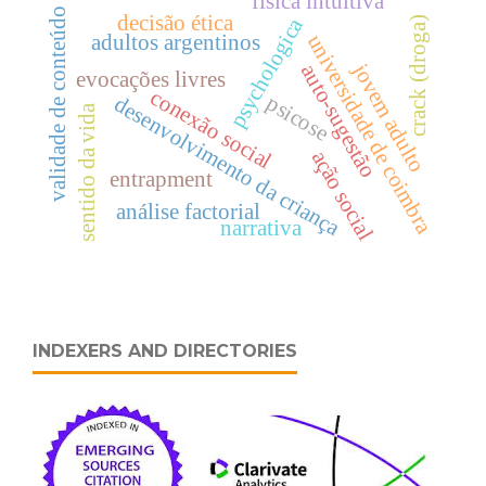
física intuitiva
validade de conteúdo
decisão ética
psychologica
crack (droga)
adultos argentinos
universidade de coimbra
jovem adulto
auto-sugestão
evocações livres
conexão social
psicose
desenvolvimento da criança
sentido da vida
ação social
entrapment
análise factorial
narrativa
INDEXERS AND DIRECTORIES