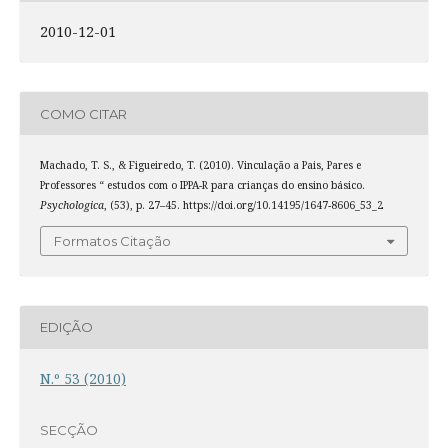
2010-12-01
COMO CITAR
Machado, T. S., & Figueiredo, T. (2010). Vinculação a Pais, Pares e
Professores “ estudos com o IPPA-R para crianças do ensino básico.
Psychologica
, (53), p. 27–45. https://doi.org/10.14195/1647-8606_53_2
Formatos Citação
EDIÇÃO
N.º 53 (2010)
SECÇÃO