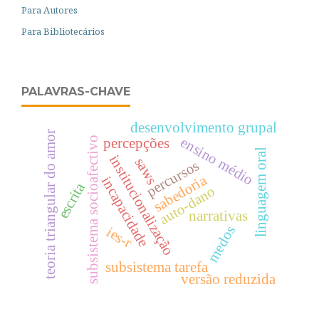
Para Autores
Para Bibliotecários
PALAVRAS-CHAVE
desenvolvimento grupal
teoria triangular do amor
ensino médio
subsistema socioafectivo
percepções
linguagem oral
institucionalização
saws
percursos
sabedoria
incapacidade
escrita
auto-dano
narrativas
medos
ies-r
subsistema tarefa
versão reduzida