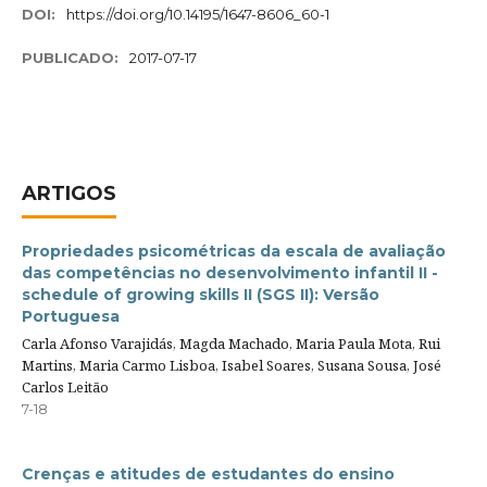
DOI:
https://doi.org/10.14195/1647-8606_60-1
PUBLICADO:
2017-07-17
ARTIGOS
Propriedades psicométricas da escala de avaliação
das competências no desenvolvimento infantil II -
schedule of growing skills II (SGS II): Versão
Portuguesa
Carla Afonso Varajidás, Magda Machado, Maria Paula Mota, Rui
Martins, Maria Carmo Lisboa, Isabel Soares, Susana Sousa, José
Carlos Leitão
7-18
Crenças e atitudes de estudantes do ensino