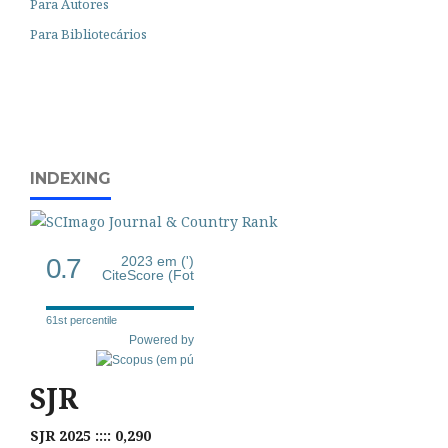
Para Autores
Para Bibliotecários
INDEXING
0.7
2023 em (')
CiteScore (Fot
61st percentile
Powered by
SJR
SJR 2025 :::: 0,290